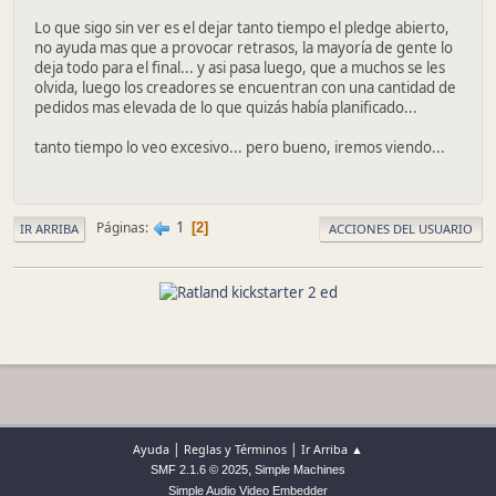
Lo que sigo sin ver es el dejar tanto tiempo el pledge abierto,
no ayuda mas que a provocar retrasos, la mayoría de gente lo
deja todo para el final... y asi pasa luego, que a muchos se les
olvida, luego los creadores se encuentran con una cantidad de
pedidos mas elevada de lo que quizás había planificado...
tanto tiempo lo veo excesivo... pero bueno, iremos viendo...
1
Páginas
2
IR ARRIBA
ACCIONES DEL USUARIO
|
|
Ayuda
Reglas y Términos
Ir Arriba ▲
,
SMF 2.1.6 © 2025
Simple Machines
Simple Audio Video Embedder