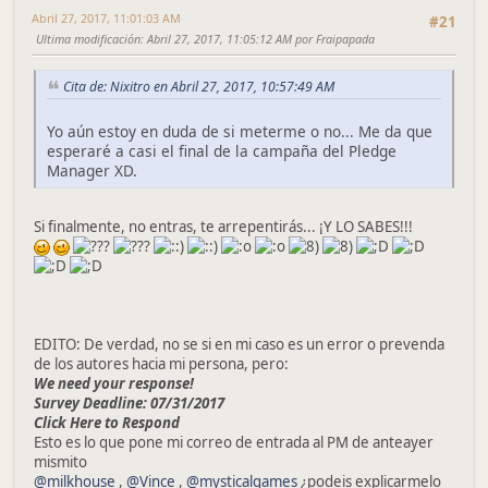
Abril 27, 2017, 11:01:03 AM
#21
Ultima modificación
: Abril 27, 2017, 11:05:12 AM por Fraipapada
Cita de: Nixitro en Abril 27, 2017, 10:57:49 AM
Yo aún estoy en duda de si meterme o no... Me da que
esperaré a casi el final de la campaña del Pledge
Manager XD.
Si finalmente, no entras, te arrepentirás... ¡Y LO SABES!!!
EDITO: De verdad, no se si en mi caso es un error o prevenda
de los autores hacia mi persona, pero:
We need your response!
Survey Deadline: 07/31/2017
Click Here to Respond
Esto es lo que pone mi correo de entrada al PM de anteayer
mismito
@milkhouse
,
@Vince
,
@mysticalgames
¿podeis explicarmelo