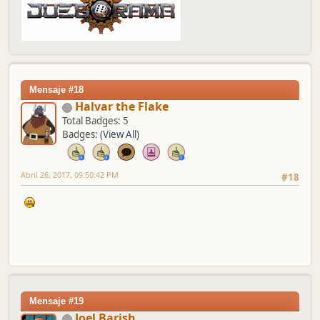
Mensaje #18
Halvar the Flake
Total Badges: 5
Badges:
(View All)
Abril 26, 2017, 09:50:42 PM
#18
Mensaje #19
Joel Barish