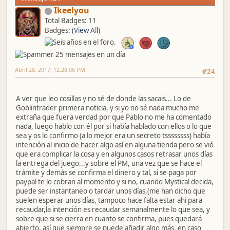
Ikeelyou
Total Badges: 11
Badges:
(View All)
Abril 28, 2017, 12:28:06 PM
#24
A ver que leo cosillas y no sé de donde las sacais... Lo de
Goblintrader primera noticia, y si yo no sé nada mucho me
extraña que fuera verdad por que Pablo no me ha comentado
nada, luego hablo con él por si había hablado con ellos o lo que
sea y os lo confirmo (a lo mejor era un secreto tssssssss) había
intención al inicio de hacer algo así en alguna tienda pero se vió
que era complicar la cosa y en algunos casos retrasar unos días
la entrega del juego...y sobre el PM, una vez que se hace el
trámite y demás se confirma el dinero y tal, si se paga por
paypal te lo cobran al momento y si no, cuando Mystical decida,
puede ser instantaneo o tardar unos días,(me han dicho que
suelen esperar unos días, tampoco hace falta estar ahí para
recaudar,la intención es recaudar semanalmente lo que sea, y
sobre que si se cierra en cuanto se confirma, pues quedará
abierto, así que siempre se puede añadir algo más, en caso