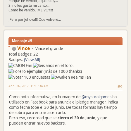
Porque he venido, aquí estoy...
Si no les gusta mi canto...
Como he venido, ¡ME VOY!!!
¡Pero por Jehova!!! Que volveré...
Mensaje #9
Vince
Vince el grande
Total Badges: 22
Badges:
(View All)
Abril 26, 2017, 11:15:34 AM
#9
Como nota informativa, en la imagen de
@mysticalgames
ha
utilizado en Facebook para anuncia el pledge manager, indica
como fecha tope el 30 de junio. De todas formas hay tiempo
de sobra para entrar a cerrarlo.
Pero eso, recordad que se
cierra el 30 de junio
, y que
pueden entrar nuevos backers.