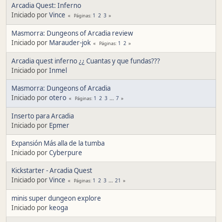
Arcadia Quest: Inferno
Iniciado por
Vince
1
2
3
Páginas
Masmorra: Dungeons of Arcadia review
Iniciado por
Marauder-jok
1
2
Páginas
Arcadia quest inferno ¿¿ Cuantas y que fundas???
Iniciado por
Inmel
Masmorra: Dungeons of Arcadia
Iniciado por
otero
1
2
3
...
7
Páginas
Inserto para Arcadia
Iniciado por
Epmer
Expansión Más alla de la tumba
Iniciado por
Cyberpure
Kickstarter - Arcadia Quest
Iniciado por
Vince
1
2
3
...
21
Páginas
minis super dungeon explore
Iniciado por
keoga