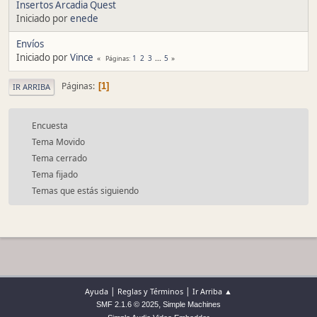
Insertos Arcadia Quest
Iniciado por
enede
Envíos
Iniciado por
Vince
1
2
3
...
5
Páginas
Páginas
1
IR ARRIBA
Encuesta
Tema Movido
Tema cerrado
Tema fijado
Temas que estás siguiendo
|
|
Ayuda
Reglas y Términos
Ir Arriba ▲
,
SMF 2.1.6 © 2025
Simple Machines