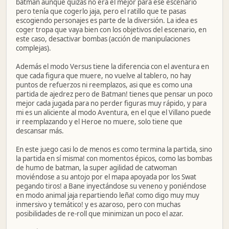
batman aunque quizás no era el mejor para ese escenario
pero tenía que cogerlo jaja, pero el ratillo que te pasas
escogiendo personajes es parte de la diversión. La idea es
coger tropa que vaya bien con los objetivos del escenario, en
este caso, desactivar bombas (acción de manipulaciones
complejas).
Además el modo Versus tiene la diferencia con el aventura en
que cada figura que muere, no vuelve al tablero, no hay
puntos de refuerzos ni reemplazos, asi que es como una
partida de ajedrez pero de Batman! tienes que pensar un poco
mejor cada jugada para no perder figuras muy rápido, y para
mi es un aliciente al modo Aventura, en el que el Villano puede
ir reemplazando y el Heroe no muere, solo tiene que
descansar más.
En este juego casi lo de menos es como termina la partida, sino
la partida en sí misma! con momentos épicos, como las bombas
de humo de batman, la super agilidad de catwoman
moviéndose a su antojo por el mapa apoyada por los Swat
pegando tiros! a Bane inyectándose su veneno y poniéndose
en modo animal jaja repartiendo leña! como digo muy muy
inmersivo y temático! y es azaroso, pero con muchas
posibilidades de re-roll que minimizan un poco el azar.