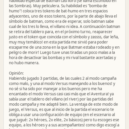
habilidad especial de Batman casi lloro (se llama Escondido en
las Sombras). Muy peliculera. Su habilidad es "bomba de
humo"! coloca tres tokens de bat-humo en tres espacios
adyacentes, uno de esos tokens, por la parte de abajo lleva el
símbolo de batman, como era de esperar, solo batman sabe
cual de los tres lo lleva, el villano ni idea. A continuación batman
se retira del tablero para, en el próximo turno, reaparecer
justo en el token que coincida con el símbolo y zassss, dar leña,
muy muy temático! en esta partida me sirvió para poder
escaparme de una zona en la que Batman estaba rodeado y en
peligro de morir! Luego tuve unas tiradas un poco malas a la
hora de desactivar las bombas y mi rival bastante acertadas y
no hubo manera.
Opinión:
Habiendo jugado 3 partidas, de las cuales 2 al modo campaña
como malo, y una al modo Versus manejando a los buenos! y
no sé si ha sido por manejar a los buenos pero me ha
encantado el modo Versus casi casi más que el Aventura! ya
sabía usar el tablero del villano (el river) por las partidas del
modo campaña y me adapté bien. La ventaja de este modo de
juego, el Versus, es que al inicio de la partida el escenario te
obliga a usar una configuración de equipo (en el escenario al
que jugué: 2x héroes, 2x elite, 2x básicos) pero tu escoges ese
equipo, a los héroes y a sus acompañantes! como digo escogí a