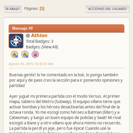
Páginas
1
IR ABAJO
ACCIONES DEL USUARIO
Mensaje #0
Athlon
Total Badges: 3
Badges:
(View All)
Agosto 05, 2019, 02:43:55 AM
Buenas gente! lo he comentado en la bsk, lo pongo también
por aquí y de paso creo la sección para ir poniendo opiniones y
partidas!
Ayer jugué mi primera partida con el modo Versus. Al primer
mapa, tablero del Metro (Subway). El equipo villano tiene que
activar bombas y los héroes desactivarlas antes del final de la
octava ronda. Yo me escogí como héroes a Batman (líder) y a
Catwoman, y luego un buen equipo de policías y Swat! Mi rival
escogió a Bane y a otro villano que ahora mismo no recuerdo.
La partida la perdí yo jeje, pero fue épica! Cuando usé la