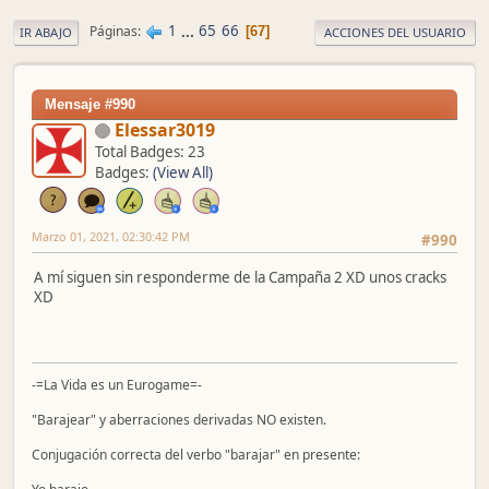
1
...
65
66
Páginas
67
IR ABAJO
ACCIONES DEL USUARIO
Mensaje #990
Elessar3019
Total Badges: 23
Badges:
(View All)
Marzo 01, 2021, 02:30:42 PM
#990
A mí siguen sin responderme de la Campaña 2 XD unos cracks
XD
-=La Vida es un Eurogame=-
"Barajear" y aberraciones derivadas NO existen.
Conjugación correcta del verbo "barajar" en presente: