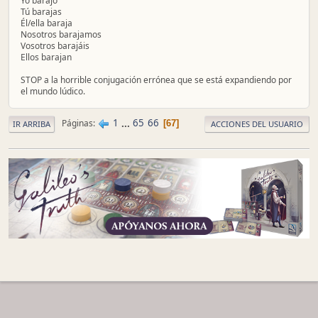
Yo barajo
Tú barajas
Él/ella baraja
Nosotros barajamos
Vosotros barajáis
Ellos barajan
STOP a la horrible conjugación errónea que se está expandiendo por
el mundo lúdico.
1
...
65
66
Páginas
67
IR ARRIBA
ACCIONES DEL USUARIO