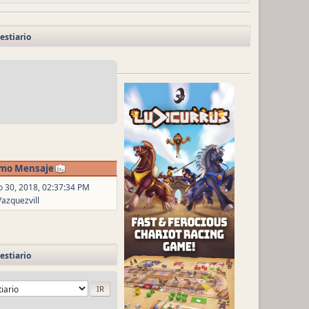
estiario
imo Mensaje
 30, 2018, 02:37:34 PM
Vazquezvill
estiario