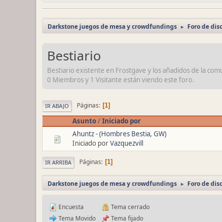
Darkstone juegos de mesa y crowdfundings
Foro de dis
►
Bestiario
Bestiario existente en Frostgave y los añadidos de la com
0 Miembros y 1 Visitante están viendo este foro.
Páginas
1
IR ABAJO
Asunto
/
Iniciado por
Ahuntz - (Hombres Bestia, GW)
Iniciado por
Vazquezvill
Páginas
1
IR ARRIBA
Darkstone juegos de mesa y crowdfundings
Foro de dis
►
Encuesta
Tema cerrado
Tema Movido
Tema fijado