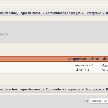
cusión sobre juegos de mesa.
Comunidades de juegos
Frostgrave
B
►
►
►
unidad.
Respuestas
/
Vistas
Últ
Respuestas: 0
Mayo
Vistas: 4,310
por
cusión sobre juegos de mesa.
Comunidades de juegos
Frostgrave
B
►
►
►
Ir a