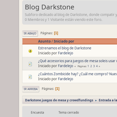
Blog Darkstone
Subforo dedicado al blog de Darkstone, donde compatir y d
0 Miembros y 1 Visitante están viendo este foro.
Páginas
1
IR ABAJO
Asunto
/
Iniciado por
Estrenamos el blog de Darkstone
Iniciado por
Fardelejo
¿Qué accesorios para juegos de mesa soleis usar 
Iniciado por
Fardelejo
1
2
3
4
Páginas
¿Cuántos Zombicide hay? ¿Cuál me compro? Nueva
Iniciado por
Fardelejo
Páginas
1
IR ARRIBA
Darkstone juegos de mesa y crowdfundings
Entrada a l
►
Encuesta
Tema cerrado