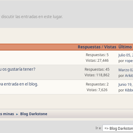
iscutir las entradas en este lugar.
Respuestas
/
Vistas
Último
Respuestas: 5
Julio 05
Vistas: 27,446
por
rope
u os gustaría tener?
Respuestas: 45
Marzo 02
Vistas: 118,862
por
Arki
 entrada en el blog.
Respuestas: 2
Junio 19
Vistas: 7,626
por
Kibb
as minas
Blog Darkstone
►
Ir a