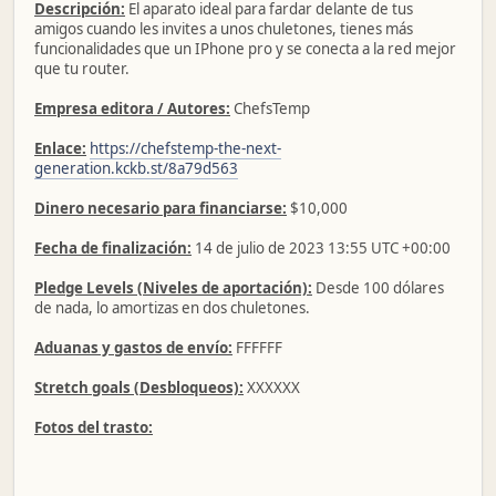
Descripción:
El aparato ideal para fardar delante de tus
amigos cuando les invites a unos chuletones, tienes más
funcionalidades que un IPhone pro y se conecta a la red mejor
que tu router.
Empresa editora / Autores:
ChefsTemp
Enlace:
https://chefstemp-the-next-
generation.kckb.st/8a79d563
Dinero necesario para financiarse:
$10,000
Fecha de finalización:
14 de julio de 2023 13:55 UTC +00:00
Pledge Levels (Niveles de aportación):
Desde 100 dólares
de nada, lo amortizas en dos chuletones.
Aduanas y gastos de envío:
FFFFFF
Stretch goals (Desbloqueos):
XXXXXX
Fotos del trasto: