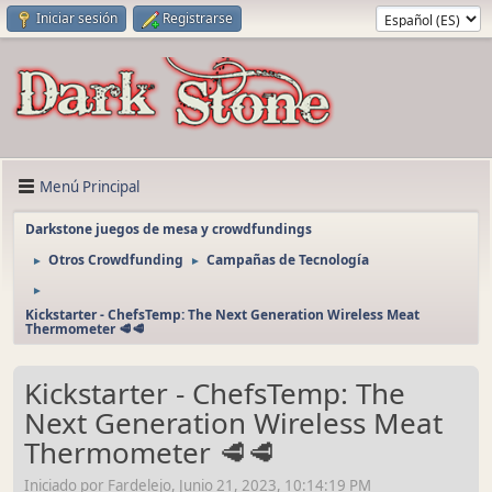
Iniciar sesión
Registrarse
Menú Principal
Darkstone juegos de mesa y crowdfundings
Otros Crowdfunding
Campañas de Tecnología
►
►
►
Kickstarter - ChefsTemp: The Next Generation Wireless Meat
Thermometer 🥩🥩
Kickstarter - ChefsTemp: The
Next Generation Wireless Meat
Thermometer 🥩🥩
Iniciado por Fardelejo, Junio 21, 2023, 10:14:19 PM