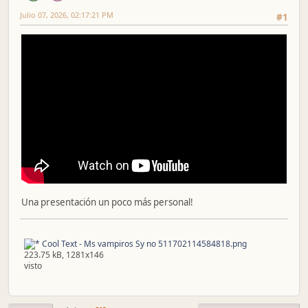
Julio 07, 2026, 02:17:21 PM
#1
Una presentación un poco más personal!
Cool Text - Ms vampiros Sy no 511702114584818.png
223.75 kB, 1281x146
visto