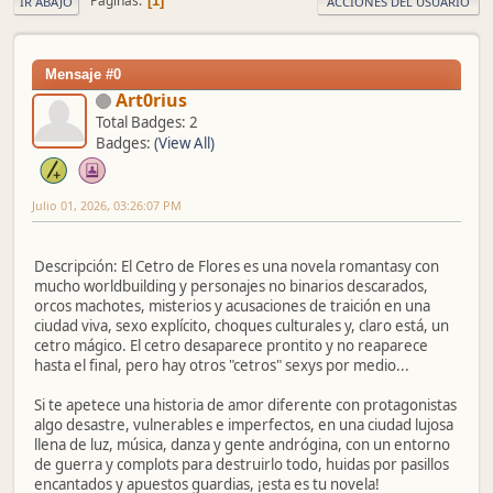
Páginas
1
IR ABAJO
ACCIONES DEL USUARIO
Mensaje #0
Art0rius
Total Badges: 2
Badges:
(View All)
Julio 01, 2026, 03:26:07 PM
Descripción: El Cetro de Flores es una novela romantasy con
mucho worldbuilding y personajes no binarios descarados,
orcos machotes, misterios y acusaciones de traición en una
ciudad viva, sexo explícito, choques culturales y, claro está, un
cetro mágico. El cetro desaparece prontito y no reaparece
hasta el final, pero hay otros "cetros" sexys por medio...
Si te apetece una historia de amor diferente con protagonistas
algo desastre, vulnerables e imperfectos, en una ciudad lujosa
llena de luz, música, danza y gente andrógina, con un entorno
de guerra y complots para destruirlo todo, huidas por pasillos
encantados y apuestos guardias, ¡esta es tu novela!