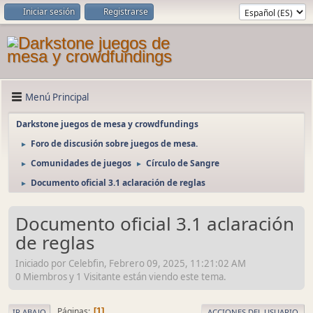
Iniciar sesión
Registrarse
Menú Principal
Darkstone juegos de mesa y crowdfundings
Foro de discusión sobre juegos de mesa.
►
Comunidades de juegos
Círculo de Sangre
►
►
Documento oficial 3.1 aclaración de reglas
►
Documento oficial 3.1 aclaración
de reglas
Iniciado por Celebfin, Febrero 09, 2025, 11:21:02 AM
0 Miembros y 1 Visitante están viendo este tema.
Páginas
1
IR ABAJO
ACCIONES DEL USUARIO