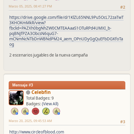
Marzo 05, 2025, 08:41:27 PM
#2
https://drive.google.com/file/d/1KlZL65NNL9Pu5OcL72zaTwT
3KHOKmMkR/view?
fbclid=PAZXh0bgNhZW0CMTEAAaaS1OTuRPd4UMXI_b-
pqBNJfPZA3ObcsN6quG7-
mCNmNcNTbDnWBNdPM24_aem_OPnUDyGgQuEFbDGKfoTa
og
2 escenarios jugables de la nueva campaña
Mensaje #3
Celebfin
Total Badges: 9
Badges:
(View All)
Marzo 20, 2025, 09:45:53 AM
#3
http://www.circleofblood.com