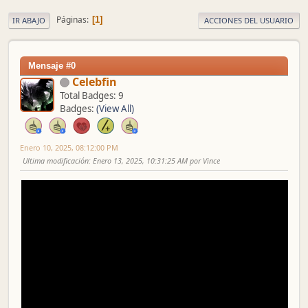
Páginas
1
IR ABAJO
ACCIONES DEL USUARIO
Mensaje #0
Celebfin
Total Badges: 9
Badges:
(View All)
Enero 10, 2025, 08:12:00 PM
Ultima modificación
: Enero 13, 2025, 10:31:25 AM por Vince