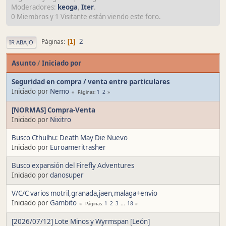
Moderadores:
keoga
,
Iter
.
0 Miembros y 1 Visitante están viendo este foro.
2
Páginas
1
IR ABAJO
Asunto
/
Iniciado por
Seguridad en compra / venta entre particulares
Iniciado por
Nemo
1
2
Páginas
[NORMAS] Compra-Venta
Iniciado por
Nixitro
Busco Cthulhu: Death May Die Nuevo
Iniciado por
Euroameritrasher
Busco expansión del Firefly Adventures
Iniciado por
danosuper
V/C/C varios motril,granada,jaen,malaga+envio
Iniciado por
Gambito
1
2
3
...
18
Páginas
[2026/07/12] Lote Minos y Wyrmspan [León]