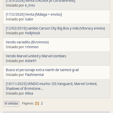
[13/3/2026] Venta STALKER [A Coruña/envío]
Iniciado por
e_tres
[17/2/2026] Venta [Málaga + envíos]
Iniciado por
Galor
[12/02/2016] cambio Carson City Big Box y más (Vitoria y envíos)
Iniciado por
Hollyhock
Vendo variadito (Bcn/envio)
Iniciado por
rmnmon
Vendo Marvel united y Marvel zombies
Iniciado por
Astie91
Busco el personaje extra niamh de tainted grail
Iniciado por
Flashmental
[10/11/2025] VENDO mucho: ISS Vanguard, Marvel United,
Shadows of Brimstone...
Iniciado por
Altea
2
Páginas
1
IR ARRIBA