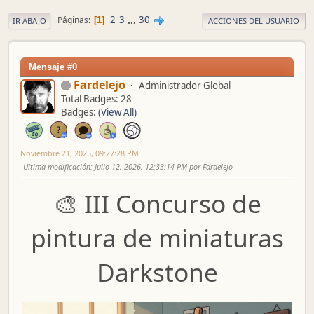
2
3
...
30
Páginas
1
IR ABAJO
ACCIONES DEL USUARIO
Mensaje #0
Fardelejo
Administrador Global
Total Badges: 28
Badges:
(View All)
Noviembre 21, 2025, 09:27:28 PM
Ultima modificación
: Julio 12, 2026, 12:33:14 PM por Fardelejo
🎨 III Concurso de
pintura de miniaturas
Darkstone