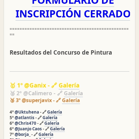
INSCRIPCIÓN CERRADO
================================================
==
Resultados del Concurso de Pintura
🥇 1º
@Ganix
- 🔗
Galería
🥈 2º
@Calimero
- 🔗
Galería
🥉 3º
@superjavix
- 🔗
Galería
4º
@Uktuhena
- 🔗
Galería
5º
@atlantis
- 🔗
Galería
6º
@Chris470
- 🔗
Galería
6º
@Juanjo Caos
- 🔗
Galería
7º
@borja_
- 🔗
Galería