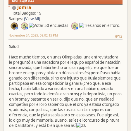
Mensaje #13
Jomra
Total Badges: 19
Badges:
(View All)
Noviembre 24, 2025, 09:02:15 PM
#13
Salud
Hace mucho tiempo, en unas Olimpiadas, una entrevistadora
le preguntó a una nadadora por el equipo español de natación
sincronizada, que había hecho un gran papel (creo que fue un
bronce en equipos y plata en dúos o al revés) pero Rusia había
ganado con diferencia, si no era injusto que Rusia siempre que
participaba en esa competición la ganara (creo que, a esa
fecha, había faltado a varias citas y en una habían quedado
cuartas, pero todo lo demás eran oros) y la deportista, un poco
en broma y bastante en serio, dijo que no, que en realidad
competían por el oro sabiendo que el oro ya estaba otorgado
y, además, con justicia, que las rusas eran las mejores con
diferencia, que la plata sabía a oro en esos casos. Fue algo así,
lo digo muy de memoria. Bueno, así es el concurso de pintura
de Darsktone, y está bien que sea así
.