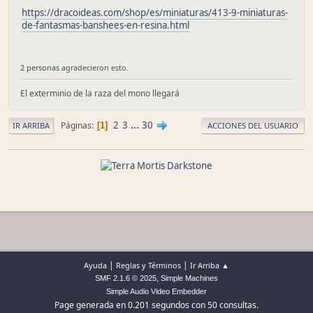
https://dracoideas.com/shop/es/miniaturas/413-9-miniaturas-
de-fantasmas-banshees-en-resina.html
2 personas
agradecieron esto.
El exterminio de la raza del mono llegará
2
3
...
30
Páginas
1
IR ARRIBA
ACCIONES DEL USUARIO
|
|
Ayuda
Reglas y Términos
Ir Arriba ▲
,
SMF 2.1.6 © 2025
Simple Machines
Simple Audio Video Embedder
Page generada en 0.201 segundos con 50 consultas.