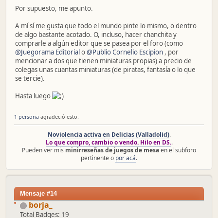
Por supuesto, me apunto.
A mí sí me gusta que todo el mundo pinte lo mismo, o dentro
de algo bastante acotado. O, incluso, hacer chanchita y
comprarle a algún editor que se pasea por el foro (como
@Juegorama Editorial
o
@Publio Cornelio Escipion
, por
mencionar a dos que tienen miniaturas propias) a precio de
colegas unas cuantas miniaturas (de piratas, fantasía o lo que
se tercie).
Hasta luego
1 persona
agradeció esto.
Noviolencia activa en Delicias (Valladolid)
.
Lo que compro, cambio o vendo. Hilo en DS.
.
Pueden ver mis
minirreseñas de juegos de mesa
en el subforo
pertinente o
por acá
.
Mensaje #14
borja_
Total Badges: 19