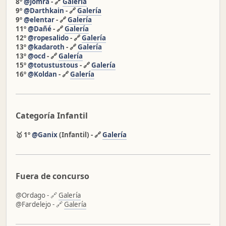
8º
@Jomra
- 🔗
Galería
9º
@Darthkain
- 🔗
Galería
9º
@elentar
- 🔗
Galería
11º
@Dañé
- 🔗
Galería
12º
@ropesalido
- 🔗
Galería
13º
@kadaroth
- 🔗
Galería
13º
@ocd
- 🔗
Galería
15º
@totustustous
- 🔗
Galería
16º
@Koldan
- 🔗
Galería
Categoría Infantil
🥇 1º
@Ganix
(Infantil) - 🔗
Galería
Fuera de concurso
@Ordago - 🔗
Galería
@Fardelejo - 🔗
Galería