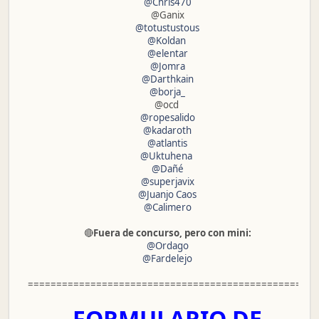
@Chris470
@Ganix
@totustustous
@Koldan
@elentar
@Jomra
@Darthkain
@borja_
@ocd
@ropesalido
@kadaroth
@atlantis
@Uktuhena
@Dañé
@superjavix
@Juanjo Caos
@Calimero
🔴
Fuera de concurso, pero con mini:
@Ordago
@Fardelejo
=================================================
FORMULARIO DE