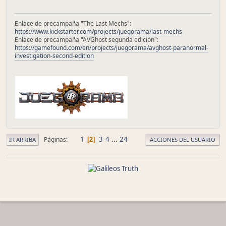
Enlace de precampaña "The Last Mechs":
https://www.kickstarter.com/projects/juegorama/last-mechs
Enlace de precampaña "AVGhost segunda edición":
https://gamefound.com/en/projects/juegorama/avghost-paranormal-
investigation-second-edition
1
3
4
...
24
Páginas
2
IR ARRIBA
ACCIONES DEL USUARIO