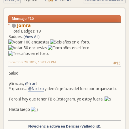
Mensaje #15
Jomra
Total Badges: 19
Badges:
(View All)
Diciembre 29, 2019, 10:03:29 PM
#15
Salud
¡Gracias,
@Iron
!
Y gracias a
@Nixitro
y demás jefazos del foro por organizarlo.
Pero si hay que tener FB o Instagram, yo estoy fuera.
.
Hasta luego
Noviolencia activa en Delicias (Valladolid)
.