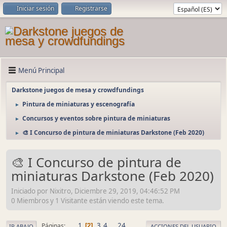
Iniciar sesión
Registrarse
Menú Principal
Darkstone juegos de mesa y crowdfundings
Pintura de miniaturas y escenografía
►
Concursos y eventos sobre pintura de miniaturas
►
🎨 I Concurso de pintura de miniaturas Darkstone (Feb 2020)
►
🎨 I Concurso de pintura de
miniaturas Darkstone (Feb 2020)
Iniciado por Nixitro, Diciembre 29, 2019, 04:46:52 PM
0 Miembros y 1 Visitante están viendo este tema.
1
3
4
...
24
Páginas
2
IR ABAJO
ACCIONES DEL USUARIO