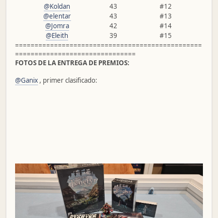
@Koldan
43
#12
@elentar
43
#13
@Jomra
42
#14
@Eleith
39
#15
================================================
===============================
FOTOS DE LA ENTREGA DE PREMIOS:
@Ganix
, primer clasificado: