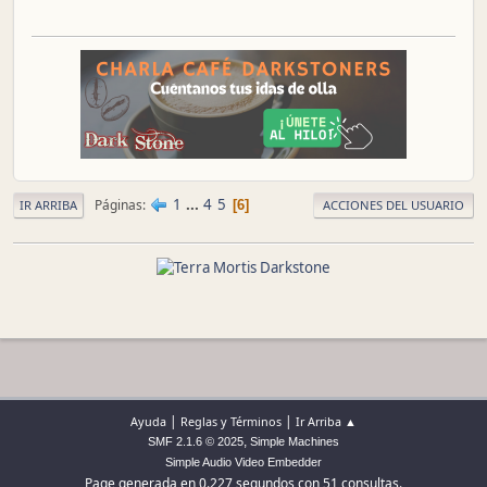
1
...
4
5
Páginas
6
IR ARRIBA
ACCIONES DEL USUARIO
|
|
Ayuda
Reglas y Términos
Ir Arriba ▲
,
SMF 2.1.6 © 2025
Simple Machines
Simple Audio Video Embedder
Page generada en 0.227 segundos con 51 consultas.