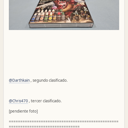
@Darthkain
, segundo clasificado.
@Chris470
, tercer clasificado.
[pendiente foto]
================================================
===============================