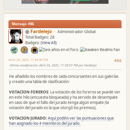
Mensaje #86
Fardelejo
Administrador Global
Total Badges: 28
Badges:
(View All)
Abril 24, 2025, 11:44:40 PM
#86
Ultima modificación
: Abril 24, 2025, 11:58:07 PM por Fardelejo
He añadido los nombres de cada concursantes en sus galerías
y creado una tabla de clasificación:
VOTACION FOREROS
: La votación de los foreros se puede ver
en este hilo (encuesta bloqueada) y ha servido de desempate
en caso de que el fallo del jurado tenga algún empate (la
votación del jurado es la que otorgó los premios).
VOTACION JURADO:
Aquí podéis ver las puntuaciones que
han asignado los 4 miembros del jurado.