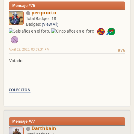
Mensaje #76
periprocto
Total Badges: 18
Badges:
(View All)
Abril 22, 2025, 03:39:31 PM
#76
Votado.
COLECCION
Mensaje #77
Darthkain