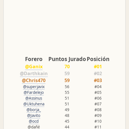
Forero
Puntos Jurado
Posición
@Ganix
70
#01
@Darthkain
59
#02
@Chris470
59
#03
@superjavix
56
#04
@Fardelejo
55
#05
@Assinus
51
#06
@Uktuhena
51
#07
@borja_
49
#08
@Javito
48
#09
@ocd
45
#10
@dañé
44
#11