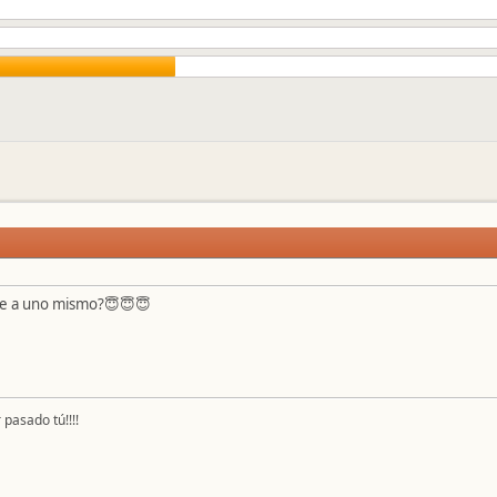
se a uno mismo?😇😇😇
pasado tú!!!!