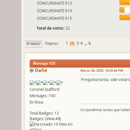
CONCURSANTE 013
CONCURSANTE 014
CONCURSANTE 015
Total de votos:
32
1
3
4
...
6
Páginas
2
IR ABAJO
Mensaje #15
Dañé
Marzo 28, 2025, 10:02:46 PM
Pregunta tonta, vale votar
Coronel Scafford
Mensajes: 740
En línea
Un pandemia tenías que haber 
Total Badges: 12
Badges:
(View All)