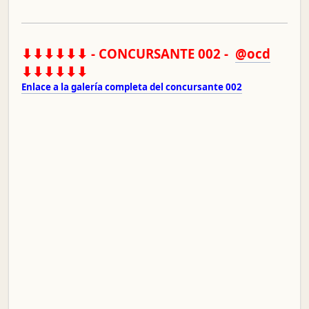
⬇⬇⬇⬇⬇⬇ - CONCURSANTE 002 -
@ocd
⬇⬇⬇⬇⬇⬇
Enlace a la galería completa del concursante 002