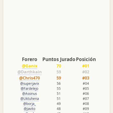
Forero
Puntos Jurado
Posición
@Ganix
70
#01
@Darthkain
59
#02
@Chris470
59
#03
@superjavix
56
#04
@Fardelejo
55
#05
@Assinus
51
#06
@Uktuhena
51
#07
@borja_
49
#08
@Javito
48
#09