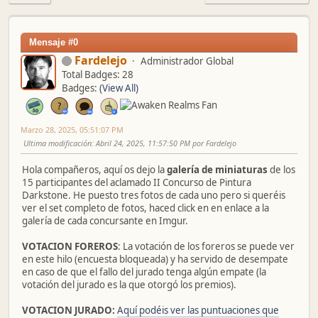
Mensaje #0
Fardelejo
Administrador Global
Total Badges: 28
Badges:
(View All)
Marzo 28, 2025, 05:51:07 PM
Ultima modificación
: Abril 24, 2025, 11:57:50 PM por Fardelejo
Hola compañeros, aquí os dejo la
galería de miniaturas
de los
15 participantes del aclamado II Concurso de Pintura
Darkstone. He puesto tres fotos de cada uno pero si queréis
ver el set completo de fotos, haced click en en enlace a la
galería de cada concursante en Imgur.
VOTACION FOREROS
: La votación de los foreros se puede ver
en este hilo (encuesta bloqueada) y ha servido de desempate
en caso de que el fallo del jurado tenga algún empate (la
votación del jurado es la que otorgó los premios).
VOTACION JURADO:
Aquí podéis ver las puntuaciones que