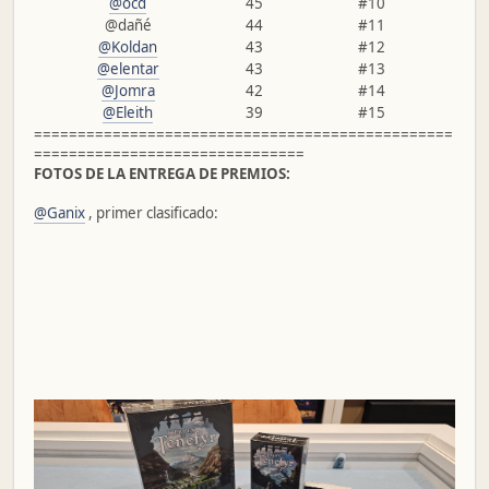
@ocd
45
#10
@dañé
44
#11
@Koldan
43
#12
@elentar
43
#13
@Jomra
42
#14
@Eleith
39
#15
================================================
===============================
FOTOS DE LA ENTREGA DE PREMIOS:
@Ganix
, primer clasificado: