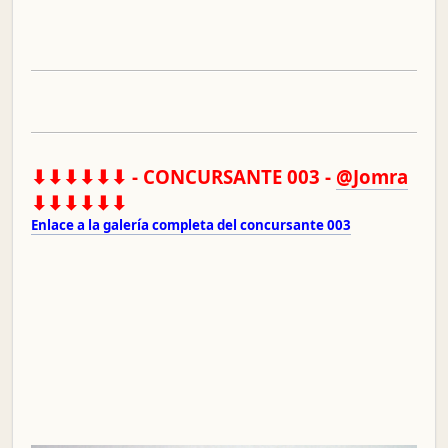
⬇⬇⬇⬇⬇⬇ - CONCURSANTE 003 -
@Jomra
⬇⬇⬇⬇⬇⬇
Enlace a la galería completa del concursante 003