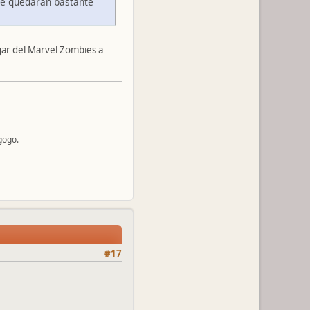
que quedarán bastante
gar del Marvel Zombies a
gogo.
#17