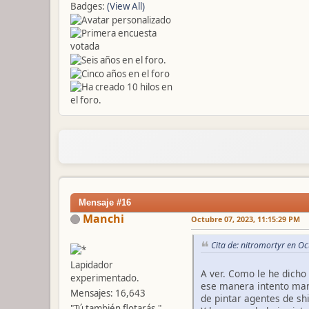
Badges:
(View All)
Mensaje #16
Manchi
Octubre 07, 2023, 11:15:29 PM
Cita de: nitromortyr en O
Lapidador
A ver. Como le he dicho 
experimentado.
ese manera intento man
Mensajes: 16,643
de pintar agentes de sh
"Tú también flotarás."