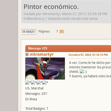
Pintor económico.
Iniciado por nitromortyr, Marzo 27, 2017, 02:56:28 PM
0 Miembros y 1 Visitante están viendo este tema.
1
Páginas
2
IR ABAJO
Mensaje #15
nitromortyr
Octubre 07, 2023, 01:16:13 PM
A ver. Como le he dicho por
intento mantener los preci
shield.
Y bueno, ya habeis visto la
US. Marshal
Mensajes: 297
En línea
Total Badges: 7