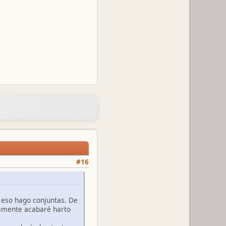
#16
r eso hago conjuntas. De
ramente acabaré harto