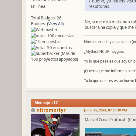
Y bueno, ya habeis vist
resultonas.
En línea
Total Badges: 26
No, si me está metiendo ca
Badges:
(View All)
buscar una copia y que me l
Novia cornuda y algo plasta (i
¿Mythic? NCUP, hoygan.
Yo lo que pasa es que soy un 
¡Quiero que me informen bien!
Tú lo que quieres es un huevo k
Mensaje #17
nitromortyr
Junio 25, 2024, 07:35:39 PM
Marvel Crisis Protocol (Com