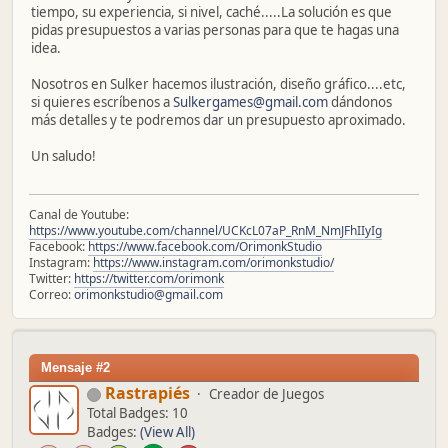
tiempo, su experiencia, si nivel, caché.....La solución es que
pidas presupuestos a varias personas para que te hagas una
idea.
Nosotros en Sulker hacemos ilustración, diseño gráfico....etc,
si quieres escríbenos a
Sulkergames@gmail.com
dándonos
más detalles y te podremos dar un presupuesto aproximado.
Un saludo!
Canal de Youtube:
https://www.youtube.com/channel/UCKcL07aP_RnM_NmJFhIIyIg
Facebook:
https://www.facebook.com/OrimonkStudio
Instagram:
https://www.instagram.com/orimonkstudio/
Twitter:
https://twitter.com/orimonk
Correo:
orimonkstudio@gmail.com
Mensaje #2
Rastrapiés
Creador de Juegos
Total Badges: 10
Badges:
(View All)