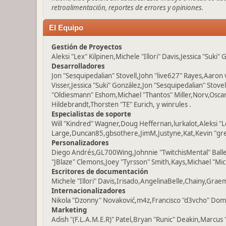
retroalimentación, reportes de errores y opiniones.
El Equipo
Gestión de Proyectos
Aleksi "Lex" Kilpinen,Michele "Illori" Davis,Jessica "Suki"
Desarrolladores
Jon "Sesquipedalian" Stovell,John "live627" Rayes,Aaro
Visser,Jessica "Suki" González,Jon "Sesquipedalian" St
"Oldiesmann" Eshom,Michael "Thantos" Miller,Norv,Oscar
Hildebrandt,Thorsten "TE" Eurich, y winrules .
Especialistas de soporte
Will "Kindred" Wagner,Doug Heffernan,lurkalot,Aleksi "
Large,Duncan85,gbsothere,JimM,Justyne,Kat,Kevin "grey
Personalizadores
Diego Andrés,GL700Wing,Johnnie "TwitchisMental" Ball
"JBlaze" Clemons,Joey "Tyrsson" Smith,Kays,Michael "Mic
Escritores de documentación
Michele "Illori" Davis,Irisado,AngelinaBelle,Chainy,Gra
Internacionalizadores
Nikola "Dzonny" Novaković,m4z,Francisco "d3vcho" Dom
Marketing
Adish "(F.L.A.M.E.R)" Patel,Bryan "Runic" Deakin,Marcus