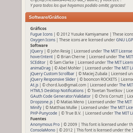
Y para todos los que hayamos podido omitir, ¡gracias!
Software/Gráficos
Gráficos
Fugue Icons
| © 2012 Yusuke Kamiyamane | These icons 
Oxygen Icons
| These icons are licensed under
GNU LGP
Software
JQuery
| © John Resig | Licensed under
The MIT License
hoverIntent
| © Brian Cherne | Licensed under
The MIT
SCEditor
| © Sam Clarke | Licensed under
The MIT Licen
animaDrag
| © Abel Mohler | Licensed under
The MIT Li
jQuery Custom Scrollbar
| © Maciej Zubala | Licensed u
jQuery Responsive Slider
| © booncon ROCKETS | Licen
At.js
| © chord.luo@gmail.com | Licensed under
The MIT
HTML5 Desktop Notifications
| © Tsvetan Tsvetkov | Li
GAuth Code Generator/Validator
| © Chris Cornutt | L
Dropzone.js
| © Matias Meno | Licensed under
The MIT 
Minify
| © Matthias Mullie | Licensed under
The MIT Lice
PHP-Punycode
| © True B.V. | Licensed under
The MIT L
Fuentes
Anonymous Pro
| © 2009 | This font is licensed under t
ConsolaMono
| © 2012 | This font is licensed under the