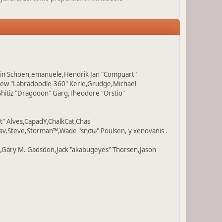
Colin Schoen,emanuele,Hendrik Jan "Compuart"
tthew "Labradoodle-360" Kerle,Grudge,Michael
Shitiz "Dragooon" Garg,Theodore "Orstio"
t" Alves,CapadY,ChalkCat,Chas
av,Steve,Storman™,Wade "sησω" Poulsen, y xenovanis .
l,Gary M. Gadsdon,Jack "akabugeyes" Thorsen,Jason