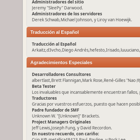
Administradores del sitio
Jeremy "SleePy" Darwood.
Administradores de los servidores
Derek Schwab,Michael Johnson, y Liroy van Hoewijk.
Traducción al Español
Traducción al Español
Arkaitz,d3vcho,Diego Andrés,hefesto,Irisado,luuuciano
Agradecimientos Especiales
Desarrolladores Consultores
albertlast,Brett Flannigan,Mark Rose,René-Gilles "Nao 尚
Beta Tester
Los invaluables que incansablemente encuentran fallos, 
Traductores
Gracias por vuestros esfuerzos, puesto que hacen posib
Padre fundador de SMF
Unknown W. "[Unknown]" Brackets.
Project Managers Originales
Jeff Lewis,Joseph Fung, y David Recordon.
En nuestro recuerdo, con cariño:
Crip,K@,metallica48423,Paul_Pauline, y Rock Lee .