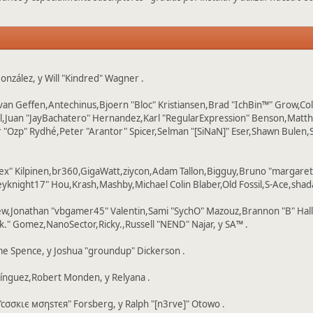
 González, y Will "Kindred" Wagner .
n van Geffen,Antechinus,Bjoern "Bloc" Kristiansen,Brad "IchBin™" Grow,
ovell,Juan "JayBachatero" Hernandez,Karl "RegularExpression" Benson,Ma
 "Ozp" Rydhé,Peter "Arantor" Spicer,Selman "[SiNaN]" Eser,Shawn Bulen,
Lex" Kilpinen,br360,GigaWatt,ziycon,Adam Tallon,Bigguy,Bruno "margaret
knight17" Hou,Krash,Mashby,Michael Colin Blaber,Old Fossil,S-Ace,shad
ew,Jonathan "vbgamer45" Valentin,Sami "SychO" Mazouz,Brannon "B" Hal
k." Gomez,NanoSector,Ricky.,Russell "NEND" Najar, y SA™ .
eme Spence, y Joshua "groundup" Dickerson .
ínguez,Robert Monden, y Relyana .
 "cσσкιє мσηѕтєя" Forsberg, y Ralph "[n3rve]" Otowo .