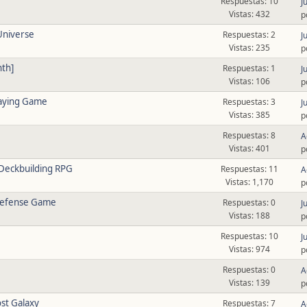
Respuestas: 10
J
Vistas: 432
p
Universe
Respuestas: 2
J
Vistas: 235
p
th]
Respuestas: 1
J
Vistas: 106
p
laying Game
Respuestas: 3
J
Vistas: 385
p
Respuestas: 8
A
Vistas: 401
p
c Deckbuilding RPG
Respuestas: 11
A
Vistas: 1,170
p
Defense Game
Respuestas: 0
J
Vistas: 188
p
Respuestas: 10
J
Vistas: 974
p
Respuestas: 0
A
Vistas: 139
p
st Galaxy
Respuestas: 7
A