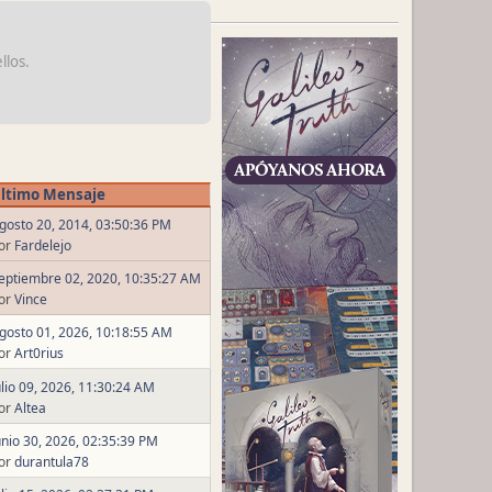
llos.
ltimo Mensaje
gosto 20, 2014, 03:50:36 PM
or
Fardelejo
eptiembre 02, 2020, 10:35:27 AM
or
Vince
gosto 01, 2026, 10:18:55 AM
or
Art0rius
ulio 09, 2026, 11:30:24 AM
or
Altea
unio 30, 2026, 02:35:39 PM
or
durantula78