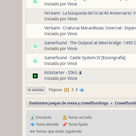
Iniciado por
Vince
Verkami - La búsqueda del Grial 40 Aniversario: V
Iniciado por
Vince
Verkami - Criaturas Maravillosas: Invernal - Expan
Iniciado por
Vince
Gamefound - The Outpost at Meerbridge: 1490 
Iniciado por
Vince
Gamefound - Castle System IV [Escengrafía]
Iniciado por
Vince
Kickstarter - STAG 🪲
Iniciado por
Vince
2
3
Páginas
1
IR ARRIBA
Darkstone juegos de mesa y crowdfundings
Crowdfundi
►
Encuesta
Tema cerrado
Tema Movido
Tema fijado
Temas que estás siguiendo