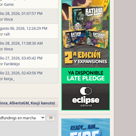
or
Ganix
ulio 28, 2026, 01:07:57 PM
or
Vince
gosto 06, 2026, 12:26:29 PM
or
ralt
ulio 28, 2026, 11:08:30 AM
or
Vince
ulio 27, 2026, 03:45:42 PM
or
Fardelejo
ulio 22, 2026, 02:43:56 PM
or
borja_
ince
,
AlbertoGM
,
Kouji kanuto
)