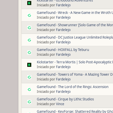
Kickstarter - Echobound Adventures
Iniciado por
Fardelejo
Gamefound - Wreck - A New Game in the Wroth 
Iniciado por
Fardelejo
Gamefound - Showrunner [Solo Game of the Mon
Iniciado por
Fardelejo
Gamefound - DC Justice League Unlimited Rolep
Iniciado por
Fardelejo
Gamefound - HOXFALL by Teburu
Iniciado por
Fardelejo
Kickstarter - Terra Mortis | Solo Post-Apocalypti
Iniciado por
Fardelejo
Gamefound - Towers of Yoma - A Mazing Tower 
Iniciado por
Fardelejo
Gamefound - The Lord of the Rings: Ascension
Iniciado por
Fardelejo
Gamefound - Cirque by Lithic Studios
Iniciado por
Vince
Gamefound - KeyForge: Shattered Reality by Gho