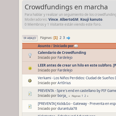
Crowdfundings en marcha
Para hablar y realizar un seguimiento de los crowdfundin
Moderadores:
Vince
,
AlbertoGM
,
Kouji kanuto
.
0 Miembros y 1 Visitante están viendo este foro.
2
3
Páginas
1
IR ABAJO
Asunto
/
Iniciado por
Calendario de Crowdfunding
Iniciado por
Fardelejo
LEER antes de crear un hilo en este subforo. [P
Iniciado por
Fardelejo
Verkami - Los Niños Perdidos: Ciudad de Sueños 
Iniciado por
Art0rius
PREVENTA - Spire's end en castellano by PIF Gam
Iniciado por
borja_
1
2
Páginas
[PREVENTA] Kick&Go - Gateway - Preventa en esp
Iniciado por
durantula78