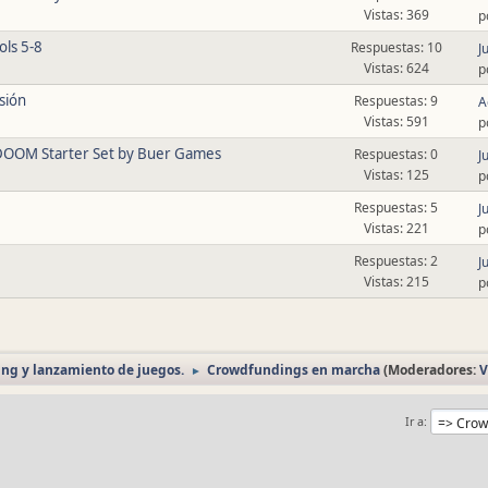
Vistas: 369
p
ols 5-8
Respuestas: 10
J
Vistas: 624
p
sión
Respuestas: 9
A
Vistas: 591
p
DOOM Starter Set by Buer Games
Respuestas: 0
J
Vistas: 125
p
Respuestas: 5
J
Vistas: 221
p
Respuestas: 2
J
Vistas: 215
p
ng y lanzamiento de juegos.
Crowdfundings en marcha
(Moderadores:
V
►
Ir a