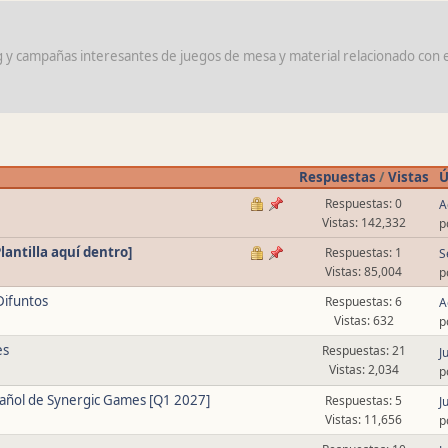
g y campañas interesantes de juegos de mesa y material relacionado con e
Respuestas
/
Vistas
Ú
Respuestas: 0
A
Vistas: 142,332
p
lantilla aquí dentro]
Respuestas: 1
S
Vistas: 85,004
p
Difuntos
Respuestas: 6
A
Vistas: 632
p
es
Respuestas: 21
J
Vistas: 2,034
p
añol de Synergic Games [Q1 2027]
Respuestas: 5
J
Vistas: 11,656
p