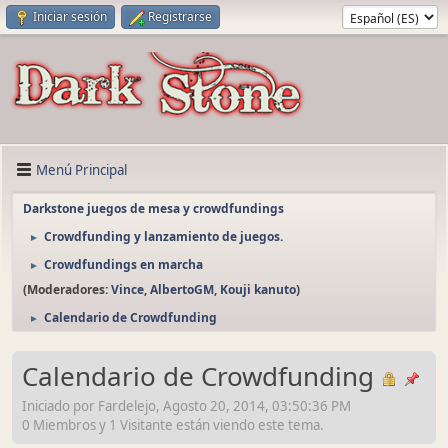
Iniciar sesión
Registrarse
Menú Principal
Darkstone juegos de mesa y crowdfundings
Crowdfunding y lanzamiento de juegos.
►
Crowdfundings en marcha
►
(Moderadores:
Vince
,
AlbertoGM
,
Kouji kanuto
)
Calendario de Crowdfunding
►
Calendario de Crowdfunding
Iniciado por Fardelejo, Agosto 20, 2014, 03:50:36 PM
0 Miembros y 1 Visitante están viendo este tema.