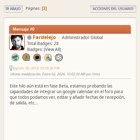
Páginas
1
IR ABAJO
ACCIONES DEL USUARIO
Mensaje #0
Fardelejo
Administrador Global
Total Badges: 28
Badges:
(View All)
Agosto 20, 2014, 03:50:36 PM
Ultima modificación
: Enero 02, 2024, 10:02:20 AM por Vince
Este hilo aún está en fase Beta, estamos probando las
capacidades de integrar un google calendar en el foro para
que todos podamos ver, editar y añadir fechas de recepción,
de salida, etc...