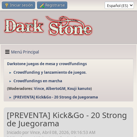
Iniciar sesión
Registrarse
Menú Principal
Darkstone juegos de mesa y crowdfundings
Crowdfunding y lanzamiento de juegos.
►
Crowdfundings en marcha
►
(Moderadores:
Vince
,
AlbertoGM
,
Kouji kanuto
)
[PREVENTA] Kick&Go - 20 Strong de Juegorama
►
[PREVENTA] Kick&Go - 20 Strong
de Juegorama
Iniciado por Vince, Abril 08, 2026, 09:16:53 AM