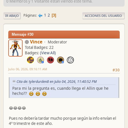
0 Miembros y 1 Visitante están viendo este tema.
1
2
Páginas
3
IR ABAJO
ACCIONES DEL USUARIO
Mensaje #30
Vince
Moderator
Total Badges: 22
Badges:
(View All)
Julio 06, 2026, 09:16:11 AM
#30
Cita de: tylerdurden8 en Julio 04, 2026, 11:40:52 PM
Para mi la pregunta es, cuando llega el Allin que he
hecho??
😂😂😂😂
Pues no debería tardar mucho porque según la info envían el
4º trimestre de este año.