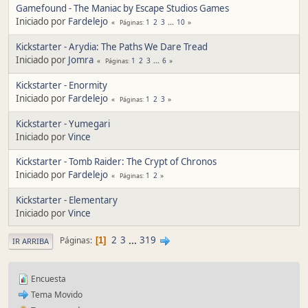
Gamefound - The Maniac by Escape Studios Games
Iniciado por
Fardelejo
1
2
3
...
10
Páginas
Kickstarter - Arydia: The Paths We Dare Tread
Iniciado por
Jomra
1
2
3
...
6
Páginas
Kickstarter - Enormity
Iniciado por
Fardelejo
1
2
3
Páginas
Kickstarter - Yumegari
Iniciado por
Vince
Kickstarter - Tomb Raider: The Crypt of Chronos
Iniciado por
Fardelejo
1
2
Páginas
Kickstarter - Elementary
Iniciado por
Vince
2
3
...
319
Páginas
1
IR ARRIBA
Encuesta
Tema Movido