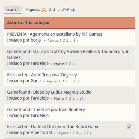
2
3
...
319
Páginas
1
IR ABAJO
Asunto
/
Iniciado por
PREVENTA - Agemonia en castellano by PIF Games
Iniciado por
borja_
1
2
3
...
9
Páginas
Gamefound - Galileo's Truth by Awaken Realms & Thundergryph
Games
Iniciado por
Fardelejo
1
2
Páginas
Kickstarter - Aeon Trespass: Odyssey
Iniciado por
Ganix
1
2
3
...
50
Páginas
Gamefound - Blood by Ludus Magnus Studio
Iniciado por
Fardelejo
1
2
3
...
24
Páginas
Gamefound - The Glasgow Train Robbery
Iniciado por
Fardelejo
Kickstarter - Darkest Dungeon: The Board Game
Iniciado por
AlbertoGM
1
2
3
...
117
Páginas