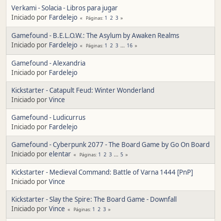
Verkami - Solacia - Libros para jugar
Iniciado por
Fardelejo
1
2
3
Páginas
Gamefound - B.E.L.O.W.: The Asylum by Awaken Realms
Iniciado por
Fardelejo
1
2
3
...
16
Páginas
Gamefound - Alexandria
Iniciado por
Fardelejo
Kickstarter - Catapult Feud: Winter Wonderland
Iniciado por
Vince
Gamefound - Ludicurrus
Iniciado por
Fardelejo
Gamefound - Cyberpunk 2077 - The Board Game by Go On Board
Iniciado por
elentar
1
2
3
...
5
Páginas
Kickstarter - Medieval Command: Battle of Varna 1444 [PnP]
Iniciado por
Vince
Kickstarter - Slay the Spire: The Board Game - Downfall
Iniciado por
Vince
1
2
3
Páginas