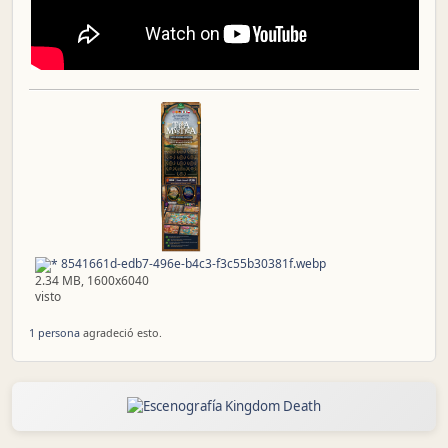
8541661d-edb7-496e-b4c3-f3c55b30381f.webp
2.34 MB, 1600x6040
visto
1 persona
agradeció esto.