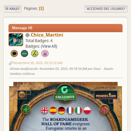
Páginas
1
IR ABAJO
ACCIONES DEL USUARIO
Mensaje #0
Chico_Martini
Total Badges: 4
Badges:
(View All)
Noviembre 05, 2025, 05:52:32 AM
Ultima modificación
: Noviembre 05, 2025, 09:18:54 AM por Vince
Razón
:
Cambios estéticos.