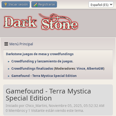
Iniciar sesión
Registrarse
Menú Principal
Darkstone juegos de mesa y crowdfundings
Crowdfunding y lanzamiento de juegos.
►
Crowdfundings finalizados
(Moderadores:
Vince
,
AlbertoGM
)
►
Gamefound - Terra Mystica Special Edition
►
Gamefound - Terra Mystica
Special Edition
Iniciado por Chico_Martini, Noviembre 05, 2025, 05:52:32 AM
0 Miembros y 1 Visitante están viendo este tema.