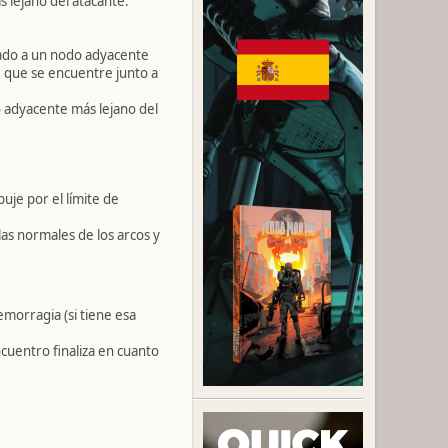
 lejano del atacante.
sado a un nodo adyacente
 que se encuentre junto a
 adyacente más lejano del
je por el límite de
as normales de los arcos y
emorragia (si tiene esa
cuentro finaliza en cuanto