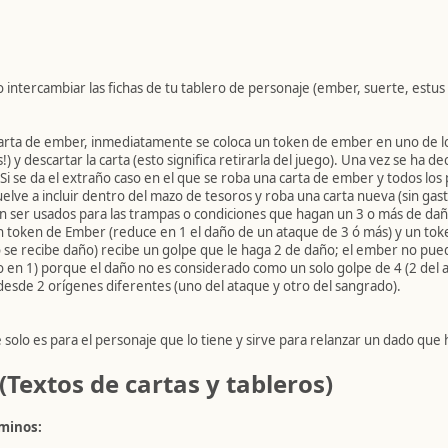
 intercambiar las fichas de tu tablero de personaje (ember, suerte, estus
arta de ember, inmediatamente se coloca un token de ember en uno de l
 y descartar la carta (esto significa retirarla del juego). Una vez se ha de
 Si se da el extraño caso en el que se roba una carta de ember y todos los
elve a incluir dentro del mazo de tesoros y roba una carta nueva (sin gast
 ser usados para las trampas o condiciones que hagan un 3 o más de dañ
n token de Ember (reduce en 1 el daño de un ataque de 3 ó más) y un to
 se recibe daño) recibe un golpe que le haga 2 de daño; el ember no pued
 en 1) porque el daño no es considerado como un solo golpe de 4 (2 del 
esde 2 orígenes diferentes (uno del ataque y otro del sangrado).
 solo es para el personaje que lo tiene y sirve para relanzar un dado que 
Textos de cartas y tableros)
rminos: