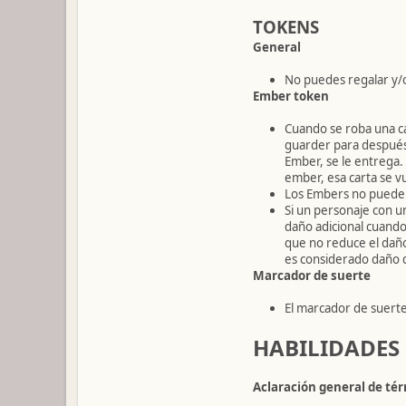
TOKENS
General
No puedes regalar y/o
Ember token
Cuando se roba una c
guarder para después!)
Ember, se le entrega.
ember, esa carta se vu
Los Embers no pueden
Si un personaje con u
daño adicional cuando
que no reduce el daño
es considerado daño d
Marcador de suerte
El marcador de suerte
HABILIDADES (
Aclaración general de té