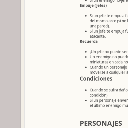
Si un enemigo no-jef
Empuje (Jefes)
Si un jefe te empuja
del mismo arco (si no
una pared).
Si un jefe te empuja 
atacante.
Recuerda
¡Un jefe no puede se
Un enemigo no puede 
miniaturas en cada no
Cuando un personaje e
moverse a cualquier 
Condiciones
Cuando se sufra daño p
condición).
Si un personaje enven
el último enemigo mu
PERSONAJES