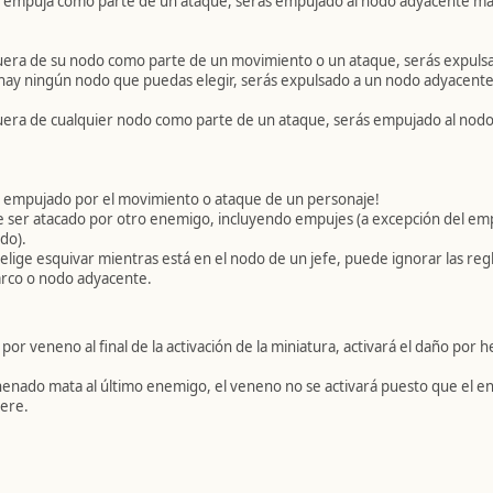
e empuja como parte de un ataque, serás empujado al nodo adyacente mas
 fuera de su nodo como parte de un movimiento o un ataque, serás expul
 hay ningún nodo que puedas elegir, serás expulsado a un nodo adyacente
fuera de cualquier nodo como parte de un ataque, serás empujado al nodo
r empujado por el movimiento o ataque de un personaje!
ser atacado por otro enemigo, incluyendo empujes (a excepción del empu
do).
lige esquivar mientras está en el nodo de un jefe, puede ignorar las regl
arco o nodo adyacente.
or veneno al final de la activación de la miniatura, activará el daño por h
enado mata al último enemigo, el veneno no se activará puesto que el en
ere.