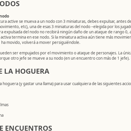
NODOS
 nodo
ra active se mueva a un nodo con 3 miniaturas, debes expulsar, antes de
vimiento, etc), una de esas 3 miniaturas del nodo –elegida por los juga
tura expulsada del nodo no recibirá ningún daño de un ataque de rango 0,
activa termina en ese nodo. Si la miniatura activa aún tiene más movimien
e ha movido, volverá a mover persiguiéndole.
pueden ser empujados por el movimiento o ataque de personajes. La únic
rque otro jefe se mueve a su nodo (en un encuentro con más de 1 jefe).
E LA HOGUERA
a hoguera (y gastar una llama) para usar cualquiera de las siguientes acci
Almas
ma
DE ENCUENTROS