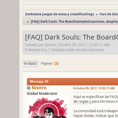
Darkstone juegos de mesa y crowdfundings
Foro de dis
►
[FAQ] Dark Souls: The BoardGame(Activaciones, desplieg
►
[FAQ] Dark Souls: The BoardG
Iniciado por Nixitro, Octubre 09, 2017, 12:03:11 AM
0 Miembros y 1 Visitante están viendo este tema.
Páginas
1
IR ABAJO
Mensaje #0
Nixitro
Octubre 09, 2017, 12:03:11 AM
Global Moderator
Aquí se especifican las FAQ
de reglas
y para términos má
La comunidad está trabajan
hayan dudas. Indicar que to