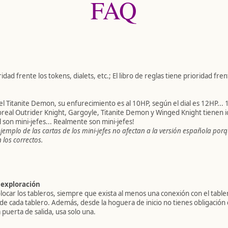
FAQ
idad frente los tokens, dialets, etc.; El libro de reglas tiene prioridad frent
el Titanite Demon, su enfurecimiento es al 10HP, según el dial es 12HP... 
oreal Outrider Knight, Gargoyle, Titanite Demon y Winged Knight tienen ic
son mini-jefes... Realmente son mini-jefes!
ejemplo de las cartas de los mini-jefes no afectan a la versión española por
 los correctos.
 exploración
colocar los tableros, siempre que exista al menos una conexión con el tabl
de cada tablero. Además, desde la hoguera de inicio no tienes obligación d
 puerta de salida, usa solo una.