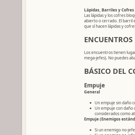
Lápidas, Barriles y Cofres
Las lápidas y los cofres bl
abierto o cerrado. El barr
que sí hacen lápidas y cofre
ENCUENTROS
Los encuentros tienen lugar
mega-jefes). No puedes ab
BÁSICO DEL 
Empuje
General
Un empuje sin daño 
Un empuje con daño 
considerados como ata
Empuje (Enemigos estánd
Si un enemigo no-jef