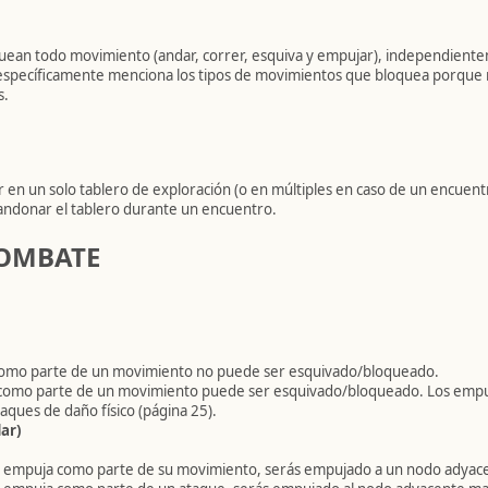
oquean todo movimiento (andar, correr, esquiva y empujar), independient
il específicamente menciona los tipos de movimientos que bloquea porque
s.
 en un solo tablero de exploración (o en múltiples en caso de un encuentr
andonar el tablero durante un encuentro.
COMBATE
como parte de un movimiento no puede ser esquivado/bloqueado.
como parte de un movimiento puede ser esquivado/bloqueado. Los empu
ques de daño físico (página 25).
ar)
e empuja como parte de su movimiento, serás empujado a un nodo adyac