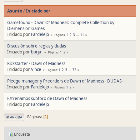
Asunto
/
Iniciado por
Gamefound - Dawn Of Madness: Complete Collection by
Diemension Games
Iniciado por
Fardelejo
1
2
3
...
11
Páginas
Discusión sobre reglas y dudas
Iniciado por
borja_
1
2
Páginas
Kickstarter - Dawn of Madness
Iniciado por
Vince
1
2
3
...
72
Páginas
Pledge manager y Preorders de Dawn of Madness - DUDAS -
Iniciado por
Fardelejo
1
2
Páginas
Estrenamos subforo de Dawn of Madness
Iniciado por
Fardelejo
Páginas
1
IR ARRIBA
Encuesta