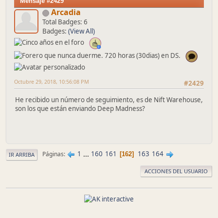
Mensaje #2429
Arcadia
Total Badges: 6
Badges:
(View All)
Octubre 29, 2018, 10:56:08 PM
#2429
He recibido un número de seguimiento, es de Nift Warehouse,
son los que están enviando Deep Madness?
1
...
160
161
163
164
Páginas
162
IR ARRIBA
ACCIONES DEL USUARIO