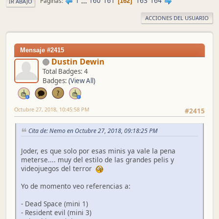
1
...
160
161
163
164
Páginas
162
IR ABAJO
ACCIONES DEL USUARIO
Mensaje #2415
Dustin Dewin
Total Badges: 4
Badges:
(View All)
Octubre 27, 2018, 10:45:58 PM
#2415
Cita de: Nemo en Octubre 27, 2018, 09:18:25 PM
Joder, es que solo por esas minis ya vale la pena
meterse.... muy del estilo de las grandes pelis y
videojuegos del terror
Yo de momento veo referencias a:
- Dead Space (mini 1)
- Resident evil (mini 3)