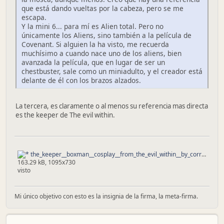
que está dando vueltas por la cabeza, pero se me
escapa.
Y la mini 6... para mí es Alien total. Pero no
únicamente los Aliens, sino también a la película de
Covenant. Si alguien la ha visto, me recuerda
muchísimo a cuando nace uno de los aliens, bien
avanzada la película, que en lugar de ser un
chestbuster, sale como un miniadulto, y el creador está
delante de él con los brazos alzados.
La tercera, es claramente o al menos su referencia mas directa
es the keeper de The evil within.
the_keeper__boxman__cosplay__from_the_evil_within__by_corroder666-d812cod.png.jpg
163.29 kB, 1095x730
visto
Mi único objetivo con esto es la insignia de la firma, la meta-firma.