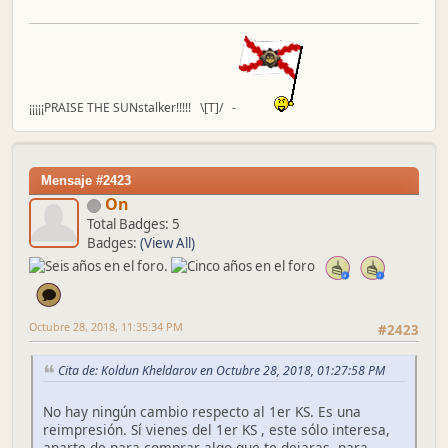
¡¡¡¡¡PRAISE THE SUNstalker!!!!! \[T]/ -
Mensaje #2423
On
Total Badges: 5
Badges:
(View All)
Octubre 28, 2018, 11:35:34 PM
#2423
Cita de: Koldun Kheldarov en Octubre 28, 2018, 01:27:58 PM
No hay ningún cambio respecto al 1er KS. Es una
reimpresión. Sí vienes del 1er KS , este sólo interesa,
aparte de para comprar algo que te dejaras, para