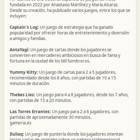
fundada en 2022 por Anastasio Martínez y María Alcaraz.
Desde su creación, ha publicado varios juegos, entre los que se
incluyen:​
Captain's Log:
Un juego de estrategia que ha ganado
popularidad por ofrecer horas de entretenimiento y diversión
a amigos y familias. ​
AntaYagí:
Un juego de cartas donde los jugadores se
convierten en mercaderes ambiciosos en busca de fama y
fortuna en la ciudad de los Mil Sombreros. ​
Yummy Kitty:
Un juego de cartas para 2 a 5 jugadores,
recomendado desde los 8 años, con partidas de 10 a 15
minutos de duración. ​
Thebes Lies:
Un juego para 4 a 8 jugadores, desde los 7 años,
con partidas de 15 a 20 minutos. ​
Las Torres Errantes:
Un juego para 2 a 6 jugadores, con
partidas de aproximadamente 30 minutos. ​
gameria.es
Iluliaq:
Un juego de puntería donde los jugadores intentan
lanzar cartas de animales sobre un iceberg tridimensional. ​