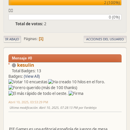
2 (100%)
👎🏼
0 (0%)
Total de votos:
2
Páginas
1
IR ABAJO
ACCIONES DEL USUARIO
Mensaje #0
kesulin
Total Badges: 13
Badges:
(View All)
Abril 10, 2025, 03:53:29 PM
Ultima modificación
: Abril 10, 2025, 07:28:13 PM por Fardelejo
​PIF Games es una editorial española de juegos de mesa