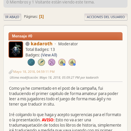
0 Miembros y 1 Visitante están viendo este tema.
Páginas
1
IR ABAJO
ACCIONES DEL USUARIO
Mensaje #0
kadaroth
Moderator
Total Badges: 13
Badges:
(View All)
Mayo 18, 2018, 04:59:11 PM
Ultima modificación
: Mayo 18, 2018, 05:09:27 PM por kadaroth
Como ya he comentado en el post de la campaña, fui
traduciendo el primer capitulo de forma amateur para poder
leer a mis jugadores todo el juego de forma mas ágil y no
tener que traducir in situ.
Iré colgando lo que haga y acepto sugerencias para el formato
o la presentación.
AVISO:
Esto no va a ser una
tradumaquetación de todos los libros de historia, simplemente
iré traduciendo a medida que vaya jugando con mi primer