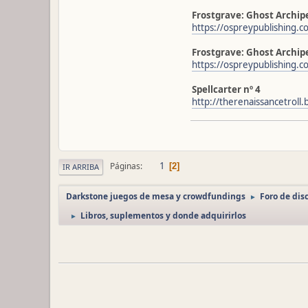
Frostgrave: Ghost Archipe
https://ospreypublishing.c
Frostgrave: Ghost Archipe
https://ospreypublishing.c
Spellcarter nº 4
http://therenaissancetroll
1
Páginas
2
IR ARRIBA
Darkstone juegos de mesa y crowdfundings
Foro de dis
►
Libros, suplementos y donde adquirirlos
►