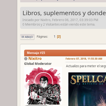
Libros, suplementos y donde
Iniciado por Nixitro, Febrero 06, 2017, 03:39:03 PM
0 Miembros y 2 Visitantes están viendo este tema.
1
Páginas
2
IR ABAJO
Mensaje #15
Nixitro
Febrero 07, 2018, 11:55:30 AM
Global Moderator
Actualizo para meter el se