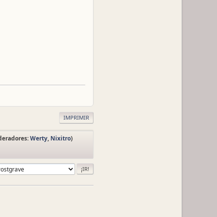
IMPRIMIR
deradores:
Werty
,
Nixitro
)