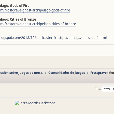
lago: Gods of Fire
om/frostgrave-ghost-archipelago-gods-of-fire
lago: Cities of Bronze
om/frostgrave-ghost-archipelago-cities-of-bronze
.blogspot.com/2018/12/spellcaster-frostgrave-magazine-issue-4.html
cusión sobre juegos de mesa.
Comunidades de juegos
Frostgrave
(Mo
►
►
Ir a