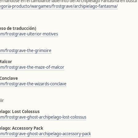
ernándose en el cambiante laberinto del Archipiélago Fantasma en busca 
tegoria-producto/wargames/frostgrave/archipielago-fantasma/
eso de traducción)
om/frostgrave-ulterior-motives
om/frostgrave-the-grimoire
Malcor
com/frostgrave-the-maze-of-malcor
 Conclave
om/frostgrave-the-wizards-conclave
lir
elago: Lost Colossus
om/frostgrave-ghost-archipelago-lost-colossus
elago: Accessory Pack
om/frostgrave-ghost-archipelago-accessory-pack