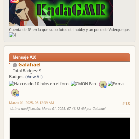
Cuenta de IG en la que subo fotos del hobby y un poco de Videojuegos
Mensaje #18
Galahael
Total Badges: 9
Badges:
(View All)
Marzo 01, 2025, 05:12:39 AM
#18
Ultima modificación
: Marzo 01, 2025, 07:46:12 AM por Galahael