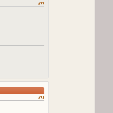
#77
#78