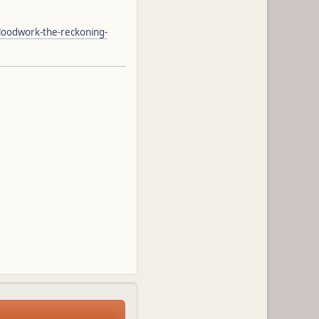
loodwork-the-reckoning-