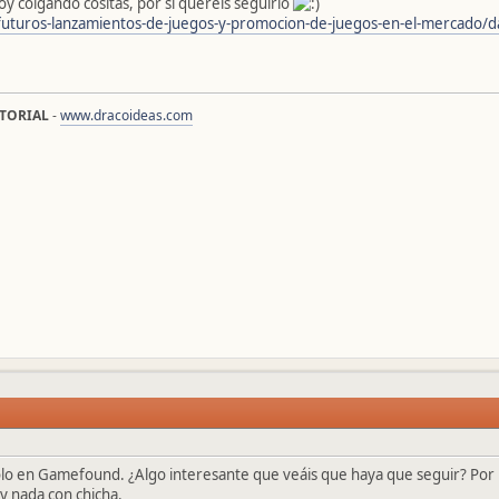
oy colgando cositas, por si queréis seguirlo
futuros-lanzamientos-de-juegos-y-promocion-de-juegos-en-el-mercado/d
ITORIAL
-
www.dracoideas.com
o en Gamefound. ¿Algo interesante que veáis que haya que seguir? Por 
 nada con chicha.