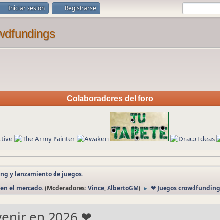
Iniciar sesión
Registrarse
Colaboradores del foro
ng y lanzamiento de juegos.
 en el mercado.
(Moderadores:
Vince
,
AlbertoGM
)
❤ Juegos crowdfunding 
►
venir en 2026 ❤