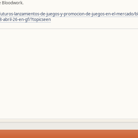
le Bloodwork.
futuros-lanzamientos-de-juegos-y-promocion-de-juegos-en-el-mercado/b
-abril-26-en-gf/?topicseen