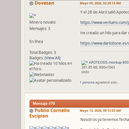
Dovesan
Mayo 05, 2026, 02:29:14 AM
Y el 28 de Abril salió Apote
Minero novato
https://www.verkami.com/p
Mensajes: 3
He creado un hilo para dar m
En línea
https://www.darkstone.es/
Total Badges: 3
Badges:
(View All)
APOTEOSIS-mockup-800.
261.85 kB, 800x1043
visto
1 persona
agradeció esto.
Mensaje #78
Publio Cornelio
Mayo 12, 2026, 09:12:03 AM
Escipion
Nosotros ya tenemos fecha