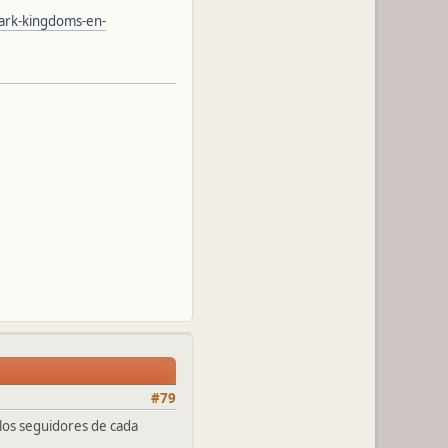
ark-kingdoms-en-
#79
los seguidores de cada