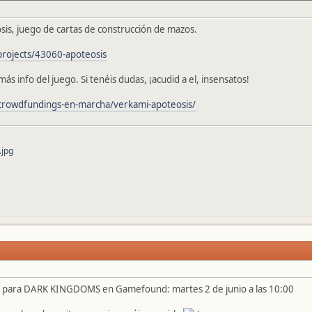
osis, juego de cartas de construcción de mazos.
rojects/43060-apoteosis
ás info del juego. Si tenéis dudas, ¡acudid a el, insensatos!
crowdfundings-en-marcha/verkami-apoteosis/
jpg
 para DARK KINGDOMS en Gamefound: martes 2 de junio a las 10:00