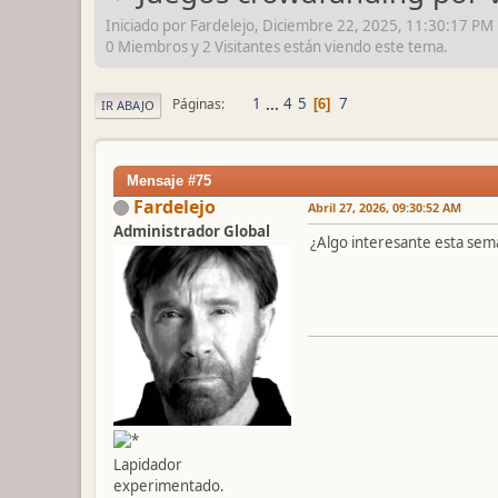
Iniciado por Fardelejo, Diciembre 22, 2025, 11:30:17 PM
0 Miembros y 2 Visitantes están viendo este tema.
1
...
4
5
7
Páginas
6
IR ABAJO
Mensaje #75
Fardelejo
Abril 27, 2026, 09:30:52 AM
Administrador Global
¿Algo interesante esta sem
Lapidador
experimentado.