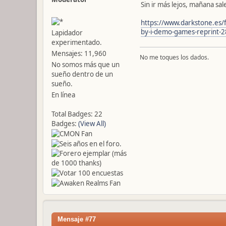
Sin ir más lejos, mañana sa
https://www.darkstone.es/
by-i-demo-games-reprint-28
Lapidador
experimentado.
Mensajes: 11,960
No me toques los dados.
No somos más que un
sueño dentro de un
sueño.
En línea
Total Badges: 22
Badges:
(View All)
Mensaje #77