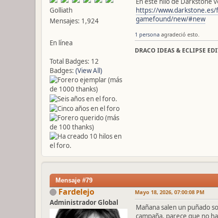
En este hilo de Darkstone v
Golliath
https://www.darkstone.es/
gamefound/new/#new
Mensajes: 1,924
1 persona
agradeció esto.
En línea
DRACO IDEAS & ECLIPSE ED
Total Badges: 12
Badges:
(View All)
Mensaje #79
Fardelejo
Mayo 18, 2026, 07:00:08 PM
Administrador Global
Mañana salen un puñado sol
campaña, parece que no hay