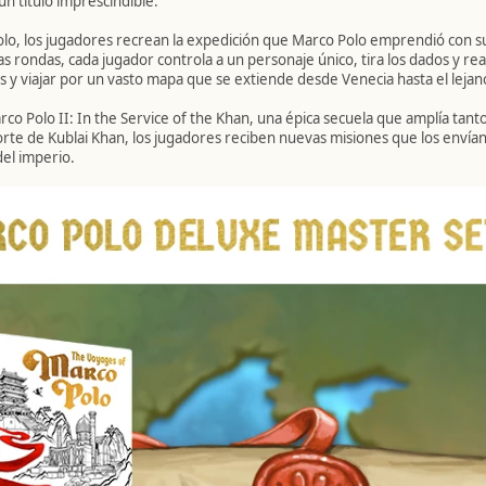
 título imprescindible.
lo, los jugadores recrean la expedición que Marco Polo emprendió con 
s rondas, cada jugador controla a un personaje único, tira los dados y re
s y viajar por un vasto mapa que se extiende desde Venecia hasta el lejan
o Polo II: In the Service of the Khan, una épica secuela que amplía tanto 
 corte de Kublai Khan, los jugadores reciben nuevas misiones que los envía
del imperio.