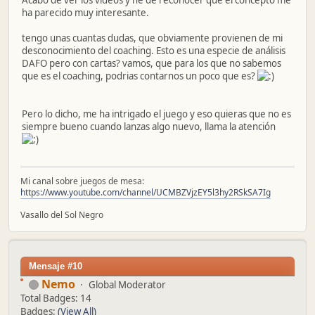
Acabo de ver los videos y he de reconocer que el concepto me
ha parecido muy interesante.
tengo unas cuantas dudas, que obviamente provienen de mi
desconocimiento del coaching. Esto es una especie de análisis
DAFO pero con cartas? vamos, que para los que no sabemos
que es el coaching, podrias contarnos un poco que es?
Pero lo dicho, me ha intrigado el juego y eso quieras que no es
siempre bueno cuando lanzas algo nuevo, llama la atención
Mi canal sobre juegos de mesa:
https://www.youtube.com/channel/UCMBZVjzEY5l3hy2RSkSA7Ig
Vasallo del Sol Negro
Mensaje #10
Nemo
Global Moderator
Total Badges: 14
Badges:
(View All)