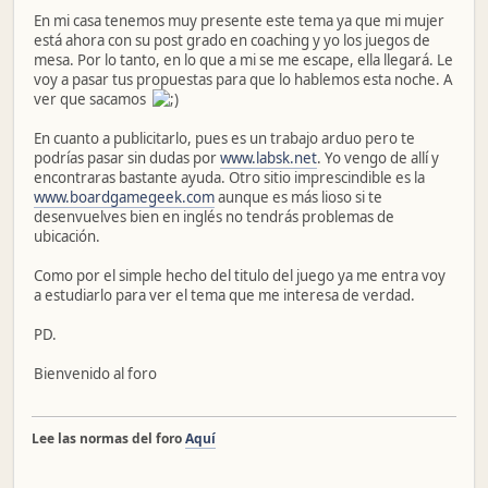
En mi casa tenemos muy presente este tema ya que mi mujer
está ahora con su post grado en coaching y yo los juegos de
mesa. Por lo tanto, en lo que a mi se me escape, ella llegará. Le
voy a pasar tus propuestas para que lo hablemos esta noche. A
ver que sacamos
En cuanto a publicitarlo, pues es un trabajo arduo pero te
podrías pasar sin dudas por
www.labsk.net
. Yo vengo de allí y
encontraras bastante ayuda. Otro sitio imprescindible es la
www.boardgamegeek.com
aunque es más lioso si te
desenvuelves bien en inglés no tendrás problemas de
ubicación.
Como por el simple hecho del titulo del juego ya me entra voy
a estudiarlo para ver el tema que me interesa de verdad.
PD.
Bienvenido al foro
Lee las normas del foro
Aquí