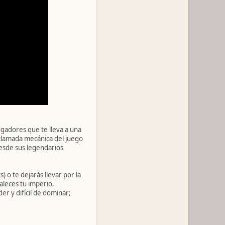
ugadores que te lleva a una
aclamada mecánica del juego
desde sus legendarios
 o te dejarás llevar por la
leces tu imperio,
er y difícil de dominar;