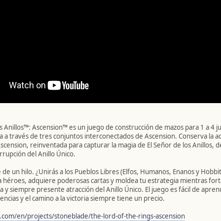
s Anillos™: Ascension™ es un juego de construcción de mazos para 1 a 4 j
a a través de tres conjuntos interconectados de Ascension. Conserva la 
cension, reinventada para capturar la magia de El Señor de los Anillos, 
orrupción del Anillo Único.
e un hilo. ¿Unirás a los Pueblos Libres (Elfos, Humanos, Enanos y Hobbits)
héroes, adquiere poderosas cartas y moldea tu estrategia mientras forta
a y siempre presente atracción del Anillo Único. El juego es fácil de aprend
ncias y el camino a la victoria siempre tiene un precio.
com/en/projects/stoneblade/the-lord-of-the-rings-ascension