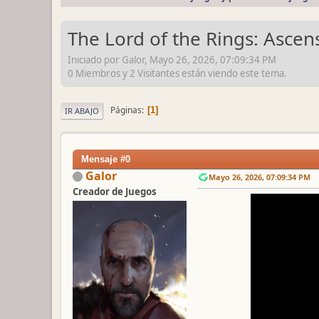
The Lord of the Rings: Ascen
Iniciado por Galor, Mayo 26, 2026, 07:09:34 PM
0 Miembros y 2 Visitantes están viendo este tema.
Páginas
1
IR ABAJO
Mensaje #0
Galor
Mayo 26, 2026, 07:09:34 PM
Creador de Juegos