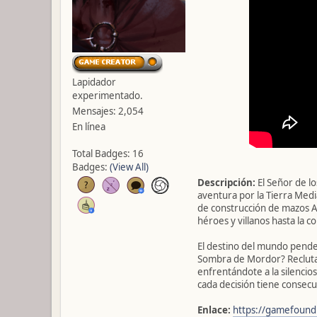
Lapidador
experimentado.
Mensajes: 2,054
En línea
Total Badges: 16
Badges:
(View All)
Descripción:
El Señor de lo
aventura por la Tierra Medi
de construcción de mazos As
héroes y villanos hasta la c
El destino del mundo pende d
Sombra de Mordor? Recluta 
enfrentándote a la silencios
cada decisión tiene consecue
Enlace:
https://gamefound.