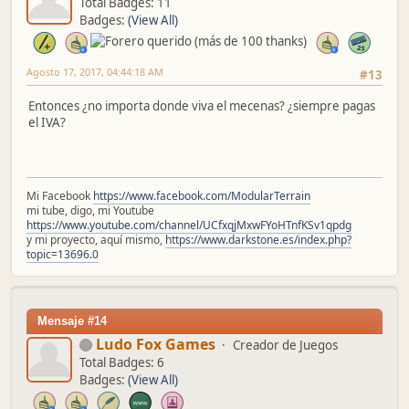
Total Badges: 11
Badges:
(View All)
Agosto 17, 2017, 04:44:18 AM
#13
Entonces ¿no importa donde viva el mecenas? ¿siempre pagas
el IVA?
Mi Facebook
https://www.facebook.com/ModularTerrain
mi tube, digo, mi Youtube
https://www.youtube.com/channel/UCfxqjMxwFYoHTnfKSv1qpdg
y mi proyecto, aquí mismo,
https://www.darkstone.es/index.php?
topic=13696.0
Mensaje #14
Ludo Fox Games
Creador de Juegos
Total Badges: 6
Badges:
(View All)