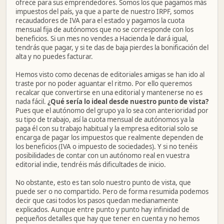
ofrece para sus emprendedores. Somos los que pagamos más
impuestos del país, ya que a parte de nuestro IRPF, somos
recaudadores de IVA para el estado y pagamos la cuota
mensual fija de autónomos que no se corresponde con los
beneficios. Si un mes no vendes a Hacienda le dará igual,
tendrás que pagar, y si te das de baja pierdes la bonificación del
alta y no puedes facturar.
Hemos visto como decenas de editoriales amigas se han ido al
traste por no poder aguantar el ritmo. Por ello queremos
recalcar que convertirse en una editorial y mantenerse no es
nada fácil.
¿Qué sería lo ideal desde nuestro punto de vista?
Pues que el autónomo del grupo ya lo sea con anterioridad por
su tipo de trabajo, así la cuota mensual de autónomos ya la
paga él con su trabajo habitual y la empresa editorial solo se
encarga de pagar los impuestos que realmente dependen de
los beneficios (IVA o impuesto de sociedades). Y si no tenéis
posibilidades de contar con un autónomo real en vuestra
editorial indie, tendréis más dificultades de inicio.
No obstante, esto es tan solo nuestro punto de vista, que
puede ser o no compartido. Pero de forma resumida podemos
decir que casi todos los pasos quedan medianamente
explicados. Aunque entre punto y punto hay infinidad de
pequeños detalles que hay que tener en cuenta y no hemos