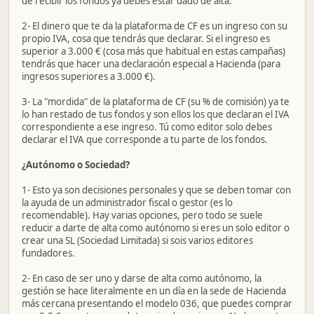
de recibir los fondos ya debes estar dado de alta.
2- El dinero que te da la plataforma de CF es un ingreso con su
propio IVA, cosa que tendrás que declarar. Si el ingreso es
superior a 3.000 € (cosa más que habitual en estas campañas)
tendrás que hacer una declaración especial a Hacienda (para
ingresos superiores a 3.000 €).
3- La "mordida" de la plataforma de CF (su % de comisión) ya te
lo han restado de tus fondos y son ellos los que declaran el IVA
correspondiente a ese ingreso. Tú como editor solo debes
declarar el IVA que corresponde a tu parte de los fondos.
¿Autónomo o Sociedad?
1- Esto ya son decisiones personales y que se deben tomar con
la ayuda de un administrador fiscal o gestor (es lo
recomendable). Hay varias opciones, pero todo se suele
reducir a darte de alta como autónomo si eres un solo editor o
crear una SL (Sociedad Limitada) si sois varios editores
fundadores.
2- En caso de ser uno y darse de alta como autónomo, la
gestión se hace literalmente en un día en la sede de Hacienda
más cercana presentando el modelo 036, que puedes comprar