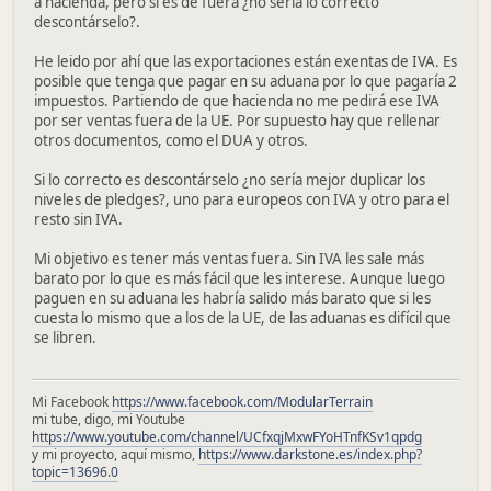
a hacienda, pero si es de fuera ¿no sería lo correcto
descontárselo?.
He leido por ahí que las exportaciones están exentas de IVA. Es
posible que tenga que pagar en su aduana por lo que pagaría 2
impuestos. Partiendo de que hacienda no me pedirá ese IVA
por ser ventas fuera de la UE. Por supuesto hay que rellenar
otros documentos, como el DUA y otros.
Si lo correcto es descontárselo ¿no sería mejor duplicar los
niveles de pledges?, uno para europeos con IVA y otro para el
resto sin IVA.
Mi objetivo es tener más ventas fuera. Sin IVA les sale más
barato por lo que es más fácil que les interese. Aunque luego
paguen en su aduana les habría salido más barato que si les
cuesta lo mismo que a los de la UE, de las aduanas es difícil que
se libren.
Mi Facebook
https://www.facebook.com/ModularTerrain
mi tube, digo, mi Youtube
https://www.youtube.com/channel/UCfxqjMxwFYoHTnfKSv1qpdg
y mi proyecto, aquí mismo,
https://www.darkstone.es/index.php?
topic=13696.0