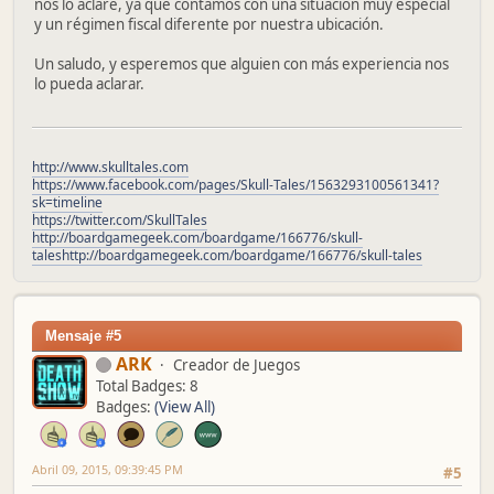
nos lo aclare, ya que contamos con una situación muy especial
y un régimen fiscal diferente por nuestra ubicación.
Un saludo, y esperemos que alguien con más experiencia nos
lo pueda aclarar.
http://www.skulltales.com
https://www.facebook.com/pages/Skull-Tales/1563293100561341?
sk=timeline
https://twitter.com/SkullTales
http://boardgamegeek.com/boardgame/166776/skull-
tales
http://boardgamegeek.com/boardgame/166776/skull-tales
Mensaje #5
ARK
Creador de Juegos
Total Badges: 8
Badges:
(View All)
Abril 09, 2015, 09:39:45 PM
#5