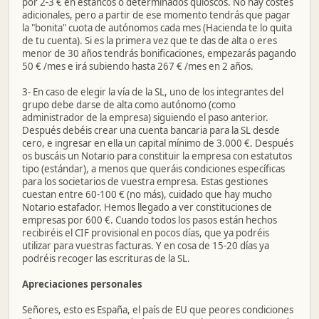
por 2-3 € en estancos o determinados quioscos. No hay costes
adicionales, pero a partir de ese momento tendrás que pagar
la "bonita" cuota de autónomos cada mes (Hacienda te lo quita
de tu cuenta). Si es la primera vez que te das de alta o eres
menor de 30 años tendrás bonificaciones, empezarás pagando
50 € /mes e irá subiendo hasta 267 € /mes en 2 años.
3- En caso de elegir la vía de la SL, uno de los integrantes del
grupo debe darse de alta como autónomo (como
administrador de la empresa) siguiendo el paso anterior.
Después debéis crear una cuenta bancaria para la SL desde
cero, e ingresar en ella un capital mínimo de 3.000 €. Después
os buscáis un Notario para constituir la empresa con estatutos
tipo (estándar), a menos que queráis condiciones específicas
para los societarios de vuestra empresa. Estas gestiones
cuestan entre 60-100 € (no más), cuidado que hay mucho
Notario estafador. Hemos llegado a ver constituciones de
empresas por 600 €. Cuando todos los pasos están hechos
recibiréis el CIF provisional en pocos días, que ya podréis
utilizar para vuestras facturas. Y en cosa de 15-20 días ya
podréis recoger las escrituras de la SL.
Apreciaciones personales
Señores, esto es España, el país de EU que peores condiciones