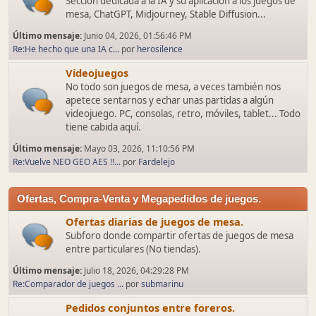
Sección dedicada a la IA y su aplicación a los juegos de
mesa, ChatGPT, Midjourney, Stable Diffusion...
Último mensaje:
Junio 04, 2026, 01:56:46 PM
Re:He hecho que una IA c...
por
herosilence
Videojuegos
No todo son juegos de mesa, a veces también nos
apetece sentarnos y echar unas partidas a algún
videojuego. PC, consolas, retro, móviles, tablet... Todo
tiene cabida aquí.
Último mensaje:
Mayo 03, 2026, 11:10:56 PM
Re:Vuelve NEO GEO AES !!...
por
Fardelejo
Ofertas, Compra-Venta y Megapedidos de juegos.
Ofertas diarias de juegos de mesa.
Subforo donde compartir ofertas de juegos de mesa
entre particulares (No tiendas).
Último mensaje:
Julio 18, 2026, 04:29:28 PM
Re:Comparador de juegos ...
por
submarinu
Pedidos conjuntos entre foreros.