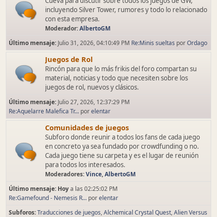
Cueva para discutir sobre todos los juegos de GW,
incluyendo Silver Tower, rumores y todo lo relacionado
con esta empresa.
Moderador:
AlbertoGM
Último mensaje:
Julio 31, 2026, 04:10:49 PM
Re:Minis sueltas
por
Ordago
Juegos de Rol
Rincón para que lo más frikis del foro compartan su
material, noticias y todo que necesiten sobre los
juegos de rol, nuevos y clásicos.
Último mensaje:
Julio 27, 2026, 12:37:29 PM
Re:Aquelarre Malefica Tr...
por
elentar
Comunidades de juegos
Subforo donde reunir a todos los fans de cada juego
en concreto ya sea fundado por crowdfunding o no.
Cada juego tiene su carpeta y es el lugar de reunión
para todos los interesados.
Moderadores:
Vince
,
AlbertoGM
Último mensaje:
Hoy
a las 02:25:02 PM
Re:Gamefound - Nemesis R...
por
elentar
Subforos
Traducciones de juegos
Alchemical Crystal Quest
Alien Versus