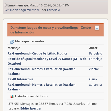
Último mensaje:
Marzo 16, 2026, 06:03:44 PM
Re:Hilo de seguimiento d...
por
Fardelejo
Darkstone juegos de mesa y crowdfundings - Centro
de Información
Mensajes recientes
Mensaje
Autor
Re:Gamefound - Cirque by Lithic Studios
Fardelejo
Re:Bride of Spooktacular by Level 99 Games [GF - 6 de
Fardelejo
Octubre]
Re:Gamefound - Nemesis Retaliation (Awaken
elentar
Realms)
Re:AK Interactive
Ganix
Re:Gamefound - Nemesis Retaliation (Awaken
xananina
Realms)
Estadísticas del Foro
575,951 Mensajes en 22,857 Temas por 7,928 Usuarios - Último
usuario:
Eddie Spectral