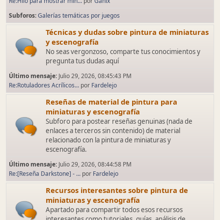
Re:Hilo para mostrar min...
por
Ganix
Subforos
Galerías temáticas por juegos
Técnicas y dudas sobre pintura de miniaturas
y escenografía
No seas vergonzoso, comparte tus conocimientos y
pregunta tus dudas aquí
Último mensaje:
Julio 29, 2026, 08:45:43 PM
Re:Rotuladores Acrílicos...
por
Fardelejo
Reseñas de material de pintura para
miniaturas y escenografía
Subforo para postear reseñas genuinas (nada de
enlaces a terceros sin contenido) de material
relacionado con la pintura de miniaturas y
escenografía.
Último mensaje:
Julio 29, 2026, 08:44:58 PM
Re:[Reseña Darkstone] - ...
por
Fardelejo
Recursos interesantes sobre pintura de
miniaturas y escenografía
Apartado para compartir todos esos recursos
interesantes como tutoriales, guías, análisis de