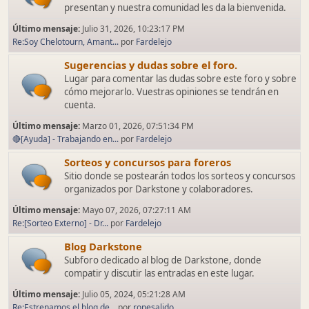
presentan y nuestra comunidad les da la bienvenida.
Último mensaje:
Julio 31, 2026, 10:23:17 PM
Re:Soy Chelotourn, Amant...
por
Fardelejo
Sugerencias y dudas sobre el foro.
Lugar para comentar las dudas sobre este foro y sobre
cómo mejorarlo. Vuestras opiniones se tendrán en
cuenta.
Último mensaje:
Marzo 01, 2026, 07:51:34 PM
🔴[Ayuda] - Trabajando en...
por
Fardelejo
Sorteos y concursos para foreros
Sitio donde se postearán todos los sorteos y concursos
organizados por Darkstone y colaboradores.
Último mensaje:
Mayo 07, 2026, 07:27:11 AM
Re:[Sorteo Externo] - Dr...
por
Fardelejo
Blog Darkstone
Subforo dedicado al blog de Darkstone, donde
compatir y discutir las entradas en este lugar.
Último mensaje:
Julio 05, 2024, 05:21:28 AM
Re:Estrenamos el blog de...
por
ropesalido