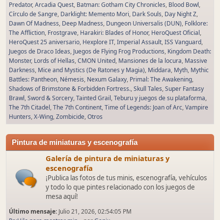
Predator
Arcadia Quest
Batman: Gotham City Chronicles
Blood Bowl
Círculo de Sangre
Darklight: Memento Mori
Dark Souls
Day Night Z
Dawn Of Madness
Deep Madness
Dungeon Universalis (DUN)
Folklore:
The Affliction
Frostgrave
Harakiri: Blades of Honor
HeroQuest Oficial
HeroQuest 25 aniversario
Hexplore IT
Imperial Assault
ISS Vanguard
Juegos de Draco Ideas
Juegos de Flying Frog Productions
Kingdom Death:
Monster
Lords of Hellas
CMON United
Mansiones de la locura
Massive
Darkness
Mice and Mystics (De Ratones y Magia)
Middara
Myth
Mythic
Battles: Pantheon
Némesis
Nexum Galaxy
Primal: The Awakening
Shadows of Brimstone & Forbidden Fortress.
Skull Tales
Super Fantasy
Brawl
Sword & Sorcery
Tainted Grail
Teburu y juegos de su plataforma
The 7th Citadel
The 7th Continent
Time of Legends: Joan of Arc
Vampire
Hunters
X-Wing
Zombicide
Otros
Pintura de miniaturas y escenografía
Galería de pintura de miniaturas y
escenografía
¡Publica las fotos de tus minis, escenografía, vehículos
y todo lo que pintes relacionado con los juegos de
mesa aquí!
Último mensaje:
Julio 21, 2026, 02:54:05 PM