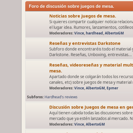
Foro de discusión sobre juegos de mesa.
Noticias sobre juegos de mesa.
Si quieres compartir cualquier noticia relaci
el lugar idea. Rumores, lanzamientos, cotilleos
Moderadores:
Vince
,
hardhead
,
AlbertoGM
Reseñas y entrevistas Darkstone
Subforo donde encontraréis todo el material
Darkstone. Reseñas, Unboxing, entrevistas...
Reseñas, videoreseñas y material mul
mesa.
Apartado donde se colgarán todos los recurso
canales, etc) sobre juegos de mesa y material
Moderadores:
Vince
,
AlbertoGM
,
Epmer
Subforos
Hardhead's reviews
Discusión sobre Juegos de mesa en gen
Aquí tienen cabida todas las discusiones sobre
mercado que ya estén lanzados al mercado. No
Moderadores:
Vince
,
AlbertoGM