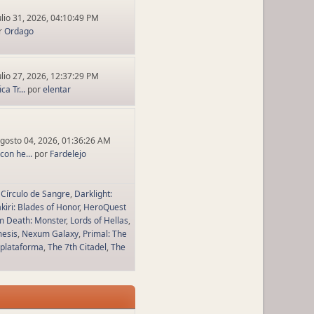
ulio 31, 2026, 04:10:49 PM
r
Ordago
ulio 27, 2026, 12:37:29 PM
a Tr...
por
elentar
gosto 04, 2026, 01:36:26 AM
con he...
por
Fardelejo
Círculo de Sangre
Darklight:
kiri: Blades of Honor
HeroQuest
m Death: Monster
Lords of Hellas
esis
Nexum Galaxy
Primal: The
 plataforma
The 7th Citadel
The