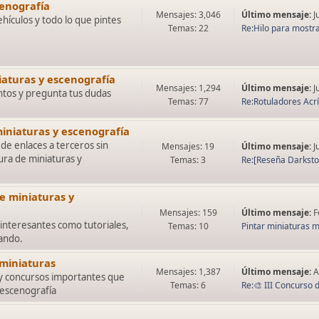
cenografía
Mensajes: 3,046
Último mensaje:
J
ehículos y todo lo que pintes
Temas: 22
Re:Hilo para mostra
iaturas y escenografía
Mensajes: 1,294
Último mensaje:
J
tos y pregunta tus dudas
Temas: 77
Re:Rotuladores Acríl
iniaturas y escenografía
de enlaces a terceros sin
Mensajes: 19
Último mensaje:
J
ura de miniaturas y
Temas: 3
Re:[Reseña Darkstone
e miniaturas y
Mensajes: 159
Último mensaje:
F
interesantes como tutoriales,
Temas: 10
Pintar miniaturas me
lando.
 miniaturas
Mensajes: 1,387
Último mensaje:
A
 y concursos importantes que
Temas: 6
Re:🎨 III Concurso d
 escenografía