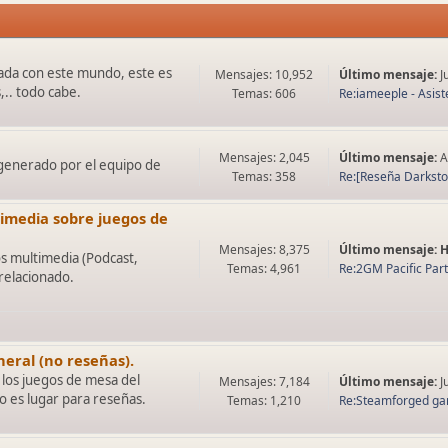
onada con este mundo, este es
Mensajes: 10,952
Último mensaje:
J
,.. todo cabe.
Temas: 606
Re:iameeple - Asiste
Mensajes: 2,045
Último mensaje:
A
 generado por el equipo de
Temas: 358
Re:[Reseña Darkstone
timedia sobre juegos de
Mensajes: 8,375
Último mensaje:
s multimedia (Podcast,
Temas: 4,961
Re:2GM Pacific Par
 relacionado.
eral (no reseñas).
 los juegos de mesa del
Mensajes: 7,184
Último mensaje:
J
 es lugar para reseñas.
Temas: 1,210
Re:Steamforged gam