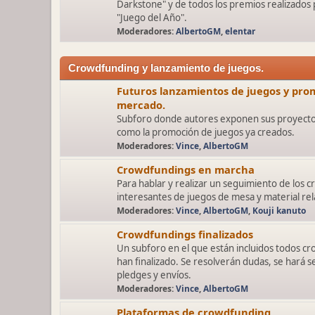
Darkstone" y de todos los premios realizados
"Juego del Año".
Moderadores:
AlbertoGM
,
elentar
Crowdfunding y lanzamiento de juegos.
Futuros lanzamientos de juegos y prom
mercado.
Subforo donde autores exponen sus proyectos
como la promoción de juegos ya creados.
Moderadores:
Vince
,
AlbertoGM
Crowdfundings en marcha
Para hablar y realizar un seguimiento de los
interesantes de juegos de mesa y material rel
Moderadores:
Vince
,
AlbertoGM
,
Kouji kanuto
Crowdfundings finalizados
Un subforo en el que están incluidos todos c
han finalizado. Se resolverán dudas, se hará s
pledges y envíos.
Moderadores:
Vince
,
AlbertoGM
Plataformas de crowdfunding