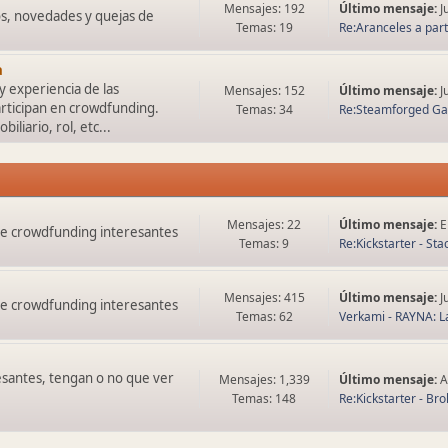
Mensajes: 192
Último mensaje:
J
os, novedades y quejas de
Temas: 19
Re:Aranceles a parti
a
y experiencia de las
Mensajes: 152
Último mensaje:
J
rticipan en crowdfunding.
Temas: 34
Re:Steamforged G
liario, rol, etc...
Mensajes: 22
Último mensaje:
E
de crowdfunding interesantes
Temas: 9
Re:Kickstarter - Sta
Mensajes: 415
Último mensaje:
J
de crowdfunding interesantes
Temas: 62
Verkami - RAYNA: La
esantes, tengan o no que ver
Mensajes: 1,339
Último mensaje:
A
Temas: 148
Re:Kickstarter - Brok