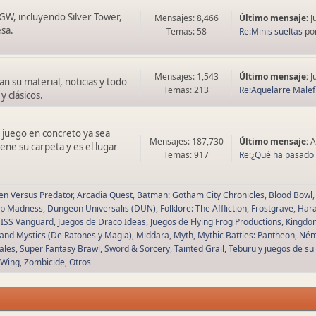
 GW, incluyendo Silver Tower,
Mensajes: 8,466
Último mensaje:
J
sa.
Temas: 58
Re:Minis sueltas
po
Mensajes: 1,543
Último mensaje:
J
n su material, noticias y todo
Temas: 213
Re:Aquelarre Malefic
y clásicos.
 juego en concreto ya sea
Mensajes: 187,730
Último mensaje:
A
ne su carpeta y es el lugar
Temas: 917
Re:¿Qué ha pasado 
ien Versus Predator
Arcadia Quest
Batman: Gotham City Chronicles
Blood Bowl
p Madness
Dungeon Universalis (DUN)
Folklore: The Affliction
Frostgrave
Hara
ISS Vanguard
Juegos de Draco Ideas
Juegos de Flying Frog Productions
Kingdo
and Mystics (De Ratones y Magia)
Middara
Myth
Mythic Battles: Pantheon
Ném
Tales
Super Fantasy Brawl
Sword & Sorcery
Tainted Grail
Teburu y juegos de su
-Wing
Zombicide
Otros