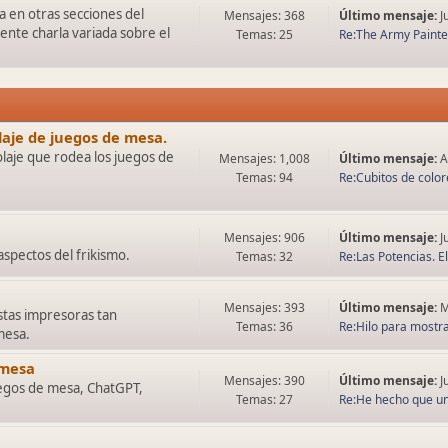
 en otras secciones del
Mensajes: 368
Último mensaje:
J
ente charla variada sobre el
Temas: 25
Re:The Army Painter
olaje de juegos de mesa.
olaje que rodea los juegos de
Mensajes: 1,008
Último mensaje:
A
Temas: 94
Re:Cubitos de colore
Mensajes: 906
Último mensaje:
J
spectos del frikismo.
Temas: 32
Re:Las Potencias. El 
Mensajes: 393
Último mensaje:
M
tas impresoras tan
Temas: 36
Re:Hilo para mostrar
mesa.
 mesa
Mensajes: 390
Último mensaje:
J
juegos de mesa, ChatGPT,
Temas: 27
Re:He hecho que una