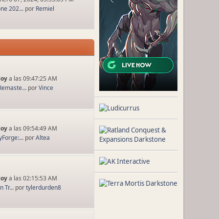
ne 202...
por
Remiel
Hoy
a las 09:47:25 AM
Remaste...
por
Vince
Hoy
a las 09:54:49 AM
Forge:...
por
Altea
Hoy
a las 02:15:53 AM
 Tr...
por
tylerdurden8