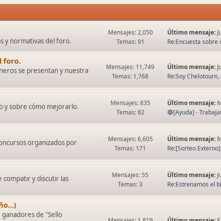
Mensajes: 2,050
Último mensaje:
J
as y normativas del foro.
Temas: 91
Re:Encuesta sobre 
 foro.
Mensajes: 11,749
Último mensaje:
J
neros se presentan y nuestra
Temas: 1,768
Re:Soy Chelotourn, 
Mensajes: 835
Último mensaje:
M
o y sobre cómo mejorarlo.
Temas: 82
🔴[Ayuda] - Trabaja
Mensajes: 6,605
Último mensaje:
M
concursos organizados por
Temas: 171
Re:[Sorteo Externo] -
Mensajes: 55
Último mensaje:
J
compatir y discutir las
Temas: 3
Re:Estrenamos el bl
o...)
e ganadores de "Sello
Mensajes: 1,819
Último mensaje:
E