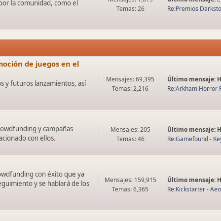
 por la comunidad, como el
Temas: 26
Re:Premios Darksto
oción de juegos en el
Mensajes: 69,395
Último mensaje:
 y futuros lanzamientos, así
Temas: 2,216
Re:Arkham Horror 
 crowdfunding y campañas
Mensajes: 205
Último mensaje:
acionado con ellos.
Temas: 46
Re:Gamefound - Key
rowdfunding con éxito que ya
Mensajes: 159,915
Último mensaje:
eguimiento y se hablará de los
Temas: 6,365
Re:Kickstarter - Aeon