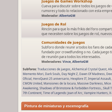
Juegos de Games Workshop
Cueva para discutir sobre todos los juegos de
rumores y todo lo relacionado con esta empre
Moderador:
AlbertoGM
Juegos de Rol
Rincón para que lo más frikis del foro comparta
que necesiten sobre los juegos de rol, nuevos 
Comunidades de juegos
Subforo donde reunir a todos los fans de cada
fundado por crowdfunding o no. Cada juego tie
de reunión para todos los interesados.
Moderadores:
Vince
,
AlbertoGM
Subforos
Traducciones de juegos
Alchemical Crystal Quest
Al
Memento Mori
Dark Souls
Day Night Z
Dawn Of Madness
Dee
Oficial
HeroQuest 25 aniversario
Hexplore IT
Imperial Assault
CMON United
Mansiones de la locura
Massive Darkness
Mice 
Awakening
Shadows of Brimstone & Forbidden Fortress.
Skull 
7th Continent
Time of Legends: Joan of Arc
Vampire Hunters
X
Pintura de miniaturas y escenografía