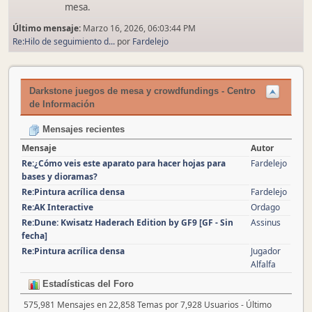
mesa.
Último mensaje:
Marzo 16, 2026, 06:03:44 PM
Re:Hilo de seguimiento d...
por
Fardelejo
Darkstone juegos de mesa y crowdfundings - Centro
de Información
Mensajes recientes
Mensaje
Autor
Re:¿Cómo veis este aparato para hacer hojas para
Fardelejo
bases y dioramas?
Re:Pintura acrílica densa
Fardelejo
Re:AK Interactive
Ordago
Re:Dune: Kwisatz Haderach Edition by GF9 [GF - Sin
Assinus
fecha]
Re:Pintura acrílica densa
Jugador
Alfalfa
Estadísticas del Foro
575,981 Mensajes en 22,858 Temas por 7,928 Usuarios - Último