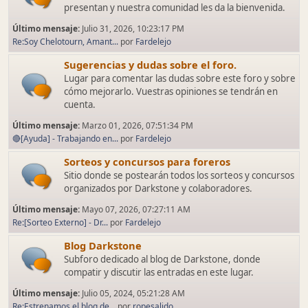
presentan y nuestra comunidad les da la bienvenida.
Último mensaje:
Julio 31, 2026, 10:23:17 PM
Re:Soy Chelotourn, Amant...
por
Fardelejo
Sugerencias y dudas sobre el foro.
Lugar para comentar las dudas sobre este foro y sobre
cómo mejorarlo. Vuestras opiniones se tendrán en
cuenta.
Último mensaje:
Marzo 01, 2026, 07:51:34 PM
🔴[Ayuda] - Trabajando en...
por
Fardelejo
Sorteos y concursos para foreros
Sitio donde se postearán todos los sorteos y concursos
organizados por Darkstone y colaboradores.
Último mensaje:
Mayo 07, 2026, 07:27:11 AM
Re:[Sorteo Externo] - Dr...
por
Fardelejo
Blog Darkstone
Subforo dedicado al blog de Darkstone, donde
compatir y discutir las entradas en este lugar.
Último mensaje:
Julio 05, 2024, 05:21:28 AM
Re:Estrenamos el blog de...
por
ropesalido