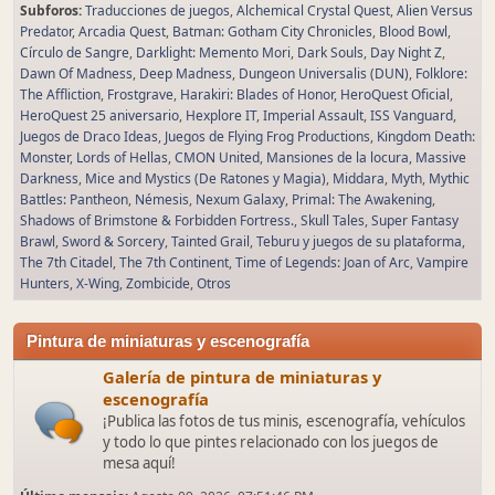
Subforos
Traducciones de juegos
Alchemical Crystal Quest
Alien Versus
Predator
Arcadia Quest
Batman: Gotham City Chronicles
Blood Bowl
Círculo de Sangre
Darklight: Memento Mori
Dark Souls
Day Night Z
Dawn Of Madness
Deep Madness
Dungeon Universalis (DUN)
Folklore:
The Affliction
Frostgrave
Harakiri: Blades of Honor
HeroQuest Oficial
HeroQuest 25 aniversario
Hexplore IT
Imperial Assault
ISS Vanguard
Juegos de Draco Ideas
Juegos de Flying Frog Productions
Kingdom Death:
Monster
Lords of Hellas
CMON United
Mansiones de la locura
Massive
Darkness
Mice and Mystics (De Ratones y Magia)
Middara
Myth
Mythic
Battles: Pantheon
Némesis
Nexum Galaxy
Primal: The Awakening
Shadows of Brimstone & Forbidden Fortress.
Skull Tales
Super Fantasy
Brawl
Sword & Sorcery
Tainted Grail
Teburu y juegos de su plataforma
The 7th Citadel
The 7th Continent
Time of Legends: Joan of Arc
Vampire
Hunters
X-Wing
Zombicide
Otros
Pintura de miniaturas y escenografía
Galería de pintura de miniaturas y
escenografía
¡Publica las fotos de tus minis, escenografía, vehículos
y todo lo que pintes relacionado con los juegos de
mesa aquí!