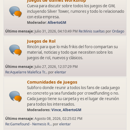
Juegos de Games Workshop
Cueva para discutir sobre todos los juegos de GW,
incluyendo Silver Tower, rumores y todo lo relacionado
con esta empresa.
Moderador:
AlbertoGM
Último mensaje:
Julio 31, 2026, 04:10:49 PM
Re:Minis sueltas
por
Ordago
Juegos de Rol
Rincón para que lo más frikis del foro compartan su
material, noticias y todo que necesiten sobre los
juegos de rol, nuevos y clásicos.
Último mensaje:
Julio 27, 2026, 12:37:29 PM
Re:Aquelarre Malefica Tr...
por
elentar
Comunidades de juegos
Subforo donde reunir a todos los fans de cada juego
en concreto ya sea fundado por crowdfunding o no.
Cada juego tiene su carpeta y es el lugar de reunión
para todos los interesados.
Moderadores:
Vince
,
AlbertoGM
Último mensaje:
Agosto 08, 2026, 02:25:02 PM
Re:Gamefound - Nemesis R...
por
elentar