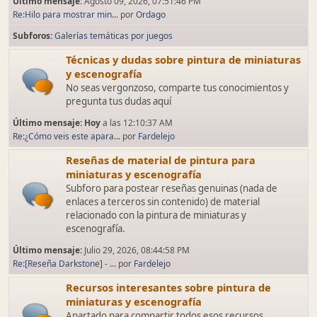
Último mensaje:
Agosto 09, 2026, 07:51:46 PM
Re:Hilo para mostrar min...
por
Ordago
Subforos
Galerías temáticas por juegos
Técnicas y dudas sobre pintura de miniaturas
y escenografía
No seas vergonzoso, comparte tus conocimientos y
pregunta tus dudas aquí
Último mensaje:
Hoy
a las 12:10:37 AM
Re:¿Cómo veis este apara...
por
Fardelejo
Reseñas de material de pintura para
miniaturas y escenografía
Subforo para postear reseñas genuinas (nada de
enlaces a terceros sin contenido) de material
relacionado con la pintura de miniaturas y
escenografía.
Último mensaje:
Julio 29, 2026, 08:44:58 PM
Re:[Reseña Darkstone] - ...
por
Fardelejo
Recursos interesantes sobre pintura de
miniaturas y escenografía
Apartado para compartir todos esos recursos