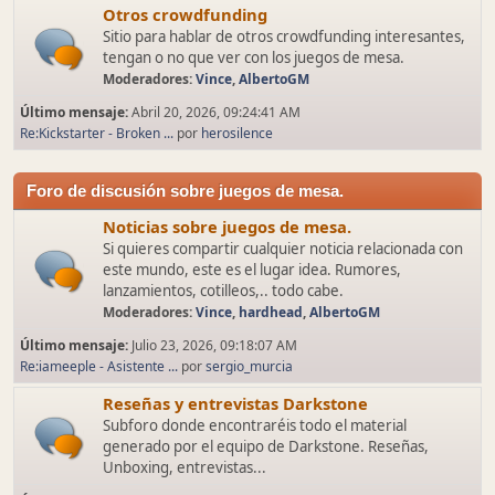
Otros crowdfunding
Sitio para hablar de otros crowdfunding interesantes,
tengan o no que ver con los juegos de mesa.
Moderadores:
Vince
,
AlbertoGM
Último mensaje:
Abril 20, 2026, 09:24:41 AM
Re:Kickstarter - Broken ...
por
herosilence
Foro de discusión sobre juegos de mesa.
Noticias sobre juegos de mesa.
Si quieres compartir cualquier noticia relacionada con
este mundo, este es el lugar idea. Rumores,
lanzamientos, cotilleos,.. todo cabe.
Moderadores:
Vince
,
hardhead
,
AlbertoGM
Último mensaje:
Julio 23, 2026, 09:18:07 AM
Re:iameeple - Asistente ...
por
sergio_murcia
Reseñas y entrevistas Darkstone
Subforo donde encontraréis todo el material
generado por el equipo de Darkstone. Reseñas,
Unboxing, entrevistas...