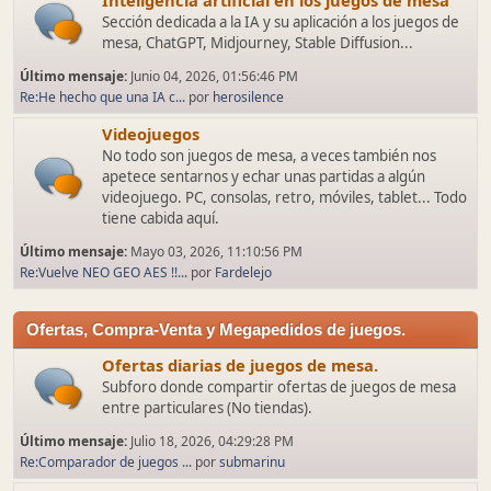
Inteligencia artificial en los juegos de mesa
Sección dedicada a la IA y su aplicación a los juegos de
mesa, ChatGPT, Midjourney, Stable Diffusion...
Último mensaje:
Junio 04, 2026, 01:56:46 PM
Re:He hecho que una IA c...
por
herosilence
Videojuegos
No todo son juegos de mesa, a veces también nos
apetece sentarnos y echar unas partidas a algún
videojuego. PC, consolas, retro, móviles, tablet... Todo
tiene cabida aquí.
Último mensaje:
Mayo 03, 2026, 11:10:56 PM
Re:Vuelve NEO GEO AES !!...
por
Fardelejo
Ofertas, Compra-Venta y Megapedidos de juegos.
Ofertas diarias de juegos de mesa.
Subforo donde compartir ofertas de juegos de mesa
entre particulares (No tiendas).
Último mensaje:
Julio 18, 2026, 04:29:28 PM
Re:Comparador de juegos ...
por
submarinu