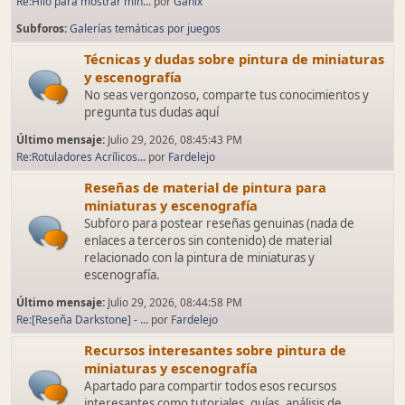
Re:Hilo para mostrar min...
por
Ganix
Subforos
Galerías temáticas por juegos
Técnicas y dudas sobre pintura de miniaturas
y escenografía
No seas vergonzoso, comparte tus conocimientos y
pregunta tus dudas aquí
Último mensaje:
Julio 29, 2026, 08:45:43 PM
Re:Rotuladores Acrílicos...
por
Fardelejo
Reseñas de material de pintura para
miniaturas y escenografía
Subforo para postear reseñas genuinas (nada de
enlaces a terceros sin contenido) de material
relacionado con la pintura de miniaturas y
escenografía.
Último mensaje:
Julio 29, 2026, 08:44:58 PM
Re:[Reseña Darkstone] - ...
por
Fardelejo
Recursos interesantes sobre pintura de
miniaturas y escenografía
Apartado para compartir todos esos recursos
interesantes como tutoriales, guías, análisis de