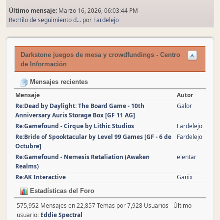
Último mensaje:
Marzo 16, 2026, 06:03:44 PM
Re:Hilo de seguimiento d...
por
Fardelejo
Darkstone juegos de mesa y crowdfundings - Centro
de Información
Mensajes recientes
Mensaje
Autor
Re:Dead by Daylight: The Board Game - 10th
Galor
Anniversary Auris Storage Box [GF 11 AG]
Re:Gamefound - Cirque by Lithic Studios
Fardelejo
Re:Bride of Spooktacular by Level 99 Games [GF - 6 de
Fardelejo
Octubre]
Re:Gamefound - Nemesis Retaliation (Awaken
elentar
Realms)
Re:AK Interactive
Ganix
Estadísticas del Foro
575,952 Mensajes en 22,857 Temas por 7,928 Usuarios - Último
usuario:
Eddie Spectral