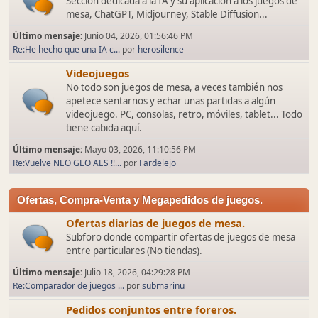
Sección dedicada a la IA y su aplicación a los juegos de
mesa, ChatGPT, Midjourney, Stable Diffusion...
Último mensaje:
Junio 04, 2026, 01:56:46 PM
Re:He hecho que una IA c...
por
herosilence
Videojuegos
No todo son juegos de mesa, a veces también nos
apetece sentarnos y echar unas partidas a algún
videojuego. PC, consolas, retro, móviles, tablet... Todo
tiene cabida aquí.
Último mensaje:
Mayo 03, 2026, 11:10:56 PM
Re:Vuelve NEO GEO AES !!...
por
Fardelejo
Ofertas, Compra-Venta y Megapedidos de juegos.
Ofertas diarias de juegos de mesa.
Subforo donde compartir ofertas de juegos de mesa
entre particulares (No tiendas).
Último mensaje:
Julio 18, 2026, 04:29:28 PM
Re:Comparador de juegos ...
por
submarinu
Pedidos conjuntos entre foreros.