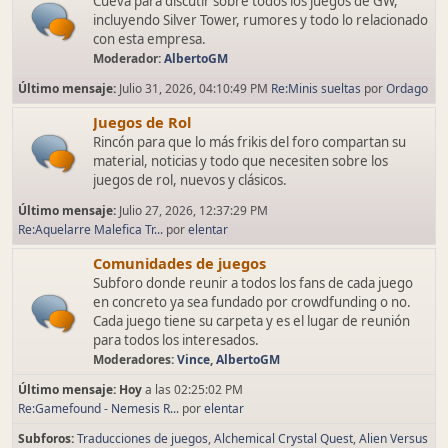
Cueva para discutir sobre todos los juegos de GW,
incluyendo Silver Tower, rumores y todo lo relacionado
con esta empresa.
Moderador:
AlbertoGM
Último mensaje:
Julio 31, 2026, 04:10:49 PM
Re:Minis sueltas
por
Ordago
Juegos de Rol
Rincón para que lo más frikis del foro compartan su
material, noticias y todo que necesiten sobre los
juegos de rol, nuevos y clásicos.
Último mensaje:
Julio 27, 2026, 12:37:29 PM
Re:Aquelarre Malefica Tr...
por
elentar
Comunidades de juegos
Subforo donde reunir a todos los fans de cada juego
en concreto ya sea fundado por crowdfunding o no.
Cada juego tiene su carpeta y es el lugar de reunión
para todos los interesados.
Moderadores:
Vince
,
AlbertoGM
Último mensaje:
Hoy
a las 02:25:02 PM
Re:Gamefound - Nemesis R...
por
elentar
Subforos
Traducciones de juegos
Alchemical Crystal Quest
Alien Versus