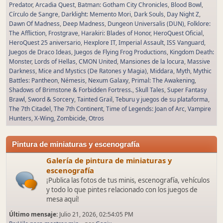
Predator
Arcadia Quest
Batman: Gotham City Chronicles
Blood Bowl
Círculo de Sangre
Darklight: Memento Mori
Dark Souls
Day Night Z
Dawn Of Madness
Deep Madness
Dungeon Universalis (DUN)
Folklore:
The Affliction
Frostgrave
Harakiri: Blades of Honor
HeroQuest Oficial
HeroQuest 25 aniversario
Hexplore IT
Imperial Assault
ISS Vanguard
Juegos de Draco Ideas
Juegos de Flying Frog Productions
Kingdom Death:
Monster
Lords of Hellas
CMON United
Mansiones de la locura
Massive
Darkness
Mice and Mystics (De Ratones y Magia)
Middara
Myth
Mythic
Battles: Pantheon
Némesis
Nexum Galaxy
Primal: The Awakening
Shadows of Brimstone & Forbidden Fortress.
Skull Tales
Super Fantasy
Brawl
Sword & Sorcery
Tainted Grail
Teburu y juegos de su plataforma
The 7th Citadel
The 7th Continent
Time of Legends: Joan of Arc
Vampire
Hunters
X-Wing
Zombicide
Otros
Pintura de miniaturas y escenografía
Galería de pintura de miniaturas y
escenografía
¡Publica las fotos de tus minis, escenografía, vehículos
y todo lo que pintes relacionado con los juegos de
mesa aquí!
Último mensaje:
Julio 21, 2026, 02:54:05 PM