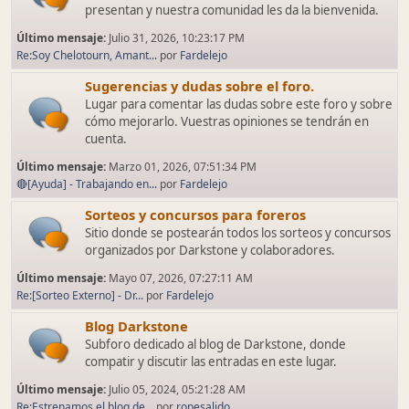
presentan y nuestra comunidad les da la bienvenida.
Último mensaje:
Julio 31, 2026, 10:23:17 PM
Re:Soy Chelotourn, Amant...
por
Fardelejo
Sugerencias y dudas sobre el foro.
Lugar para comentar las dudas sobre este foro y sobre
cómo mejorarlo. Vuestras opiniones se tendrán en
cuenta.
Último mensaje:
Marzo 01, 2026, 07:51:34 PM
🔴[Ayuda] - Trabajando en...
por
Fardelejo
Sorteos y concursos para foreros
Sitio donde se postearán todos los sorteos y concursos
organizados por Darkstone y colaboradores.
Último mensaje:
Mayo 07, 2026, 07:27:11 AM
Re:[Sorteo Externo] - Dr...
por
Fardelejo
Blog Darkstone
Subforo dedicado al blog de Darkstone, donde
compatir y discutir las entradas en este lugar.
Último mensaje:
Julio 05, 2024, 05:21:28 AM
Re:Estrenamos el blog de...
por
ropesalido