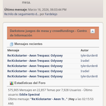
mesa.
Último mensaje:
Marzo 16, 2026, 06:03:44 PM
Re:Hilo de seguimiento d...
por
Fardelejo
Darkstone juegos de mesa y crowdfundings - Centro
de Información
Mensajes recientes
Mensaje
Autor
Re:Kickstarter - Aeon Trespass: Odyssey
tylerdurden8
Re:Kickstarter - Aeon Trespass: Odyssey
Iradiel
Re:Kickstarter - Aeon Trespass: Odyssey
tylerdurden8
Re:Kickstarter - Aeon Trespass: Odyssey
Iradiel
Re:Kickstarter - Aeon Trespass: Odyssey
tylerdurden8
Estadísticas del Foro
575,905 Mensajes en 22,857 Temas por 7,928 Usuarios - Último
usuario:
Eddie Spectral
Último mensaje:
"
Re:Kickstarter - Aeon Tr...
"
(
Hoy
a las 02:15:53
AM)