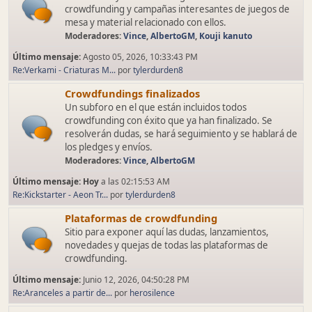
crowdfunding y campañas interesantes de juegos de
mesa y material relacionado con ellos.
Moderadores:
Vince
,
AlbertoGM
,
Kouji kanuto
Último mensaje:
Agosto 05, 2026, 10:33:43 PM
Re:Verkami - Criaturas M...
por
tylerdurden8
Crowdfundings finalizados
Un subforo en el que están incluidos todos
crowdfunding con éxito que ya han finalizado. Se
resolverán dudas, se hará seguimiento y se hablará de
los pledges y envíos.
Moderadores:
Vince
,
AlbertoGM
Último mensaje:
Hoy
a las 02:15:53 AM
Re:Kickstarter - Aeon Tr...
por
tylerdurden8
Plataformas de crowdfunding
Sitio para exponer aquí las dudas, lanzamientos,
novedades y quejas de todas las plataformas de
crowdfunding.
Último mensaje:
Junio 12, 2026, 04:50:28 PM
Re:Aranceles a partir de...
por
herosilence