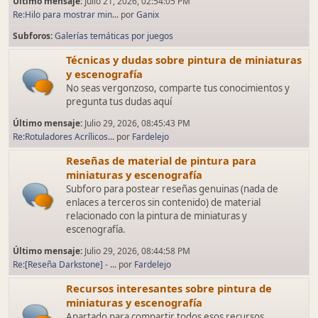
Último mensaje:
Julio 21, 2026, 02:54:05 PM
Re:Hilo para mostrar min...
por
Ganix
Subforos
Galerías temáticas por juegos
Técnicas y dudas sobre pintura de miniaturas
y escenografía
No seas vergonzoso, comparte tus conocimientos y
pregunta tus dudas aquí
Último mensaje:
Julio 29, 2026, 08:45:43 PM
Re:Rotuladores Acrílicos...
por
Fardelejo
Reseñas de material de pintura para
miniaturas y escenografía
Subforo para postear reseñas genuinas (nada de
enlaces a terceros sin contenido) de material
relacionado con la pintura de miniaturas y
escenografía.
Último mensaje:
Julio 29, 2026, 08:44:58 PM
Re:[Reseña Darkstone] - ...
por
Fardelejo
Recursos interesantes sobre pintura de
miniaturas y escenografía
Apartado para compartir todos esos recursos