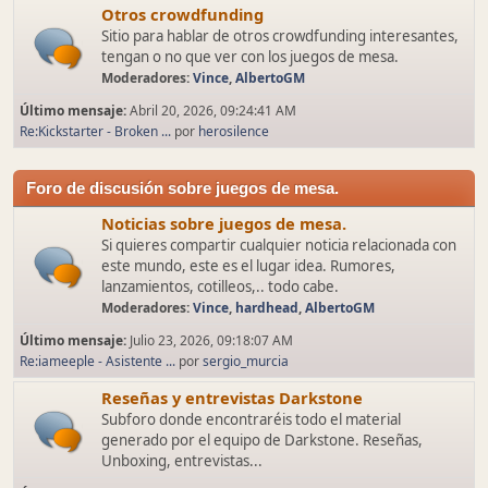
Otros crowdfunding
Sitio para hablar de otros crowdfunding interesantes,
tengan o no que ver con los juegos de mesa.
Moderadores:
Vince
,
AlbertoGM
Último mensaje:
Abril 20, 2026, 09:24:41 AM
Re:Kickstarter - Broken ...
por
herosilence
Foro de discusión sobre juegos de mesa.
Noticias sobre juegos de mesa.
Si quieres compartir cualquier noticia relacionada con
este mundo, este es el lugar idea. Rumores,
lanzamientos, cotilleos,.. todo cabe.
Moderadores:
Vince
,
hardhead
,
AlbertoGM
Último mensaje:
Julio 23, 2026, 09:18:07 AM
Re:iameeple - Asistente ...
por
sergio_murcia
Reseñas y entrevistas Darkstone
Subforo donde encontraréis todo el material
generado por el equipo de Darkstone. Reseñas,
Unboxing, entrevistas...