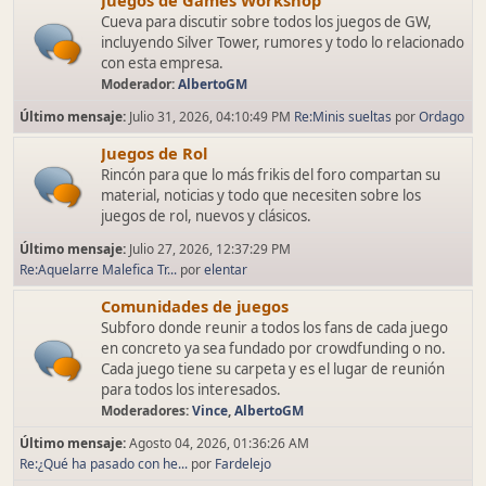
Juegos de Games Workshop
Cueva para discutir sobre todos los juegos de GW,
incluyendo Silver Tower, rumores y todo lo relacionado
con esta empresa.
Moderador:
AlbertoGM
Último mensaje:
Julio 31, 2026, 04:10:49 PM
Re:Minis sueltas
por
Ordago
Juegos de Rol
Rincón para que lo más frikis del foro compartan su
material, noticias y todo que necesiten sobre los
juegos de rol, nuevos y clásicos.
Último mensaje:
Julio 27, 2026, 12:37:29 PM
Re:Aquelarre Malefica Tr...
por
elentar
Comunidades de juegos
Subforo donde reunir a todos los fans de cada juego
en concreto ya sea fundado por crowdfunding o no.
Cada juego tiene su carpeta y es el lugar de reunión
para todos los interesados.
Moderadores:
Vince
,
AlbertoGM
Último mensaje:
Agosto 04, 2026, 01:36:26 AM
Re:¿Qué ha pasado con he...
por
Fardelejo