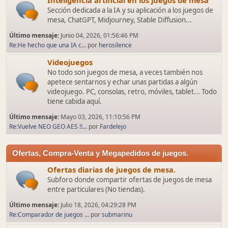
Inteligencia artificial en los juegos de mesa
Sección dedicada a la IA y su aplicación a los juegos de
mesa, ChatGPT, Midjourney, Stable Diffusion...
Último mensaje:
Junio 04, 2026, 01:56:46 PM
Re:He hecho que una IA c...
por
herosilence
Videojuegos
No todo son juegos de mesa, a veces también nos
apetece sentarnos y echar unas partidas a algún
videojuego. PC, consolas, retro, móviles, tablet... Todo
tiene cabida aquí.
Último mensaje:
Mayo 03, 2026, 11:10:56 PM
Re:Vuelve NEO GEO AES !!...
por
Fardelejo
Ofertas, Compra-Venta y Megapedidos de juegos.
Ofertas diarias de juegos de mesa.
Subforo donde compartir ofertas de juegos de mesa
entre particulares (No tiendas).
Último mensaje:
Julio 18, 2026, 04:29:28 PM
Re:Comparador de juegos ...
por
submarinu