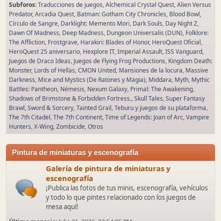
Subforos
Traducciones de juegos
Alchemical Crystal Quest
Alien Versus
Predator
Arcadia Quest
Batman: Gotham City Chronicles
Blood Bowl
Círculo de Sangre
Darklight: Memento Mori
Dark Souls
Day Night Z
Dawn Of Madness
Deep Madness
Dungeon Universalis (DUN)
Folklore:
The Affliction
Frostgrave
Harakiri: Blades of Honor
HeroQuest Oficial
HeroQuest 25 aniversario
Hexplore IT
Imperial Assault
ISS Vanguard
Juegos de Draco Ideas
Juegos de Flying Frog Productions
Kingdom Death:
Monster
Lords of Hellas
CMON United
Mansiones de la locura
Massive
Darkness
Mice and Mystics (De Ratones y Magia)
Middara
Myth
Mythic
Battles: Pantheon
Némesis
Nexum Galaxy
Primal: The Awakening
Shadows of Brimstone & Forbidden Fortress.
Skull Tales
Super Fantasy
Brawl
Sword & Sorcery
Tainted Grail
Teburu y juegos de su plataforma
The 7th Citadel
The 7th Continent
Time of Legends: Joan of Arc
Vampire
Hunters
X-Wing
Zombicide
Otros
Pintura de miniaturas y escenografía
Galería de pintura de miniaturas y
escenografía
¡Publica las fotos de tus minis, escenografía, vehículos
y todo lo que pintes relacionado con los juegos de
mesa aquí!