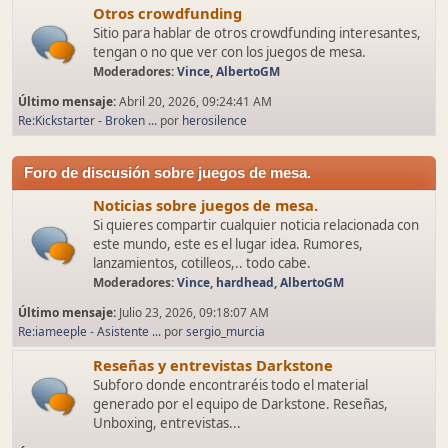
Otros crowdfunding
Sitio para hablar de otros crowdfunding interesantes,
tengan o no que ver con los juegos de mesa.
Moderadores:
Vince
,
AlbertoGM
Último mensaje:
Abril 20, 2026, 09:24:41 AM
Re:Kickstarter - Broken ...
por
herosilence
Foro de discusión sobre juegos de mesa.
Noticias sobre juegos de mesa.
Si quieres compartir cualquier noticia relacionada con
este mundo, este es el lugar idea. Rumores,
lanzamientos, cotilleos,.. todo cabe.
Moderadores:
Vince
,
hardhead
,
AlbertoGM
Último mensaje:
Julio 23, 2026, 09:18:07 AM
Re:iameeple - Asistente ...
por
sergio_murcia
Reseñas y entrevistas Darkstone
Subforo donde encontraréis todo el material
generado por el equipo de Darkstone. Reseñas,
Unboxing, entrevistas...