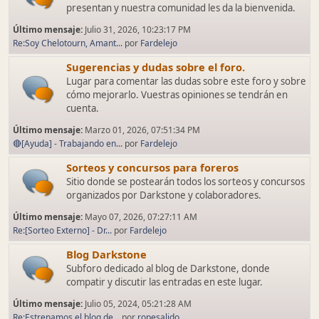
presentan y nuestra comunidad les da la bienvenida.
Último mensaje:
Julio 31, 2026, 10:23:17 PM
Re:Soy Chelotourn, Amant...
por
Fardelejo
Sugerencias y dudas sobre el foro.
Lugar para comentar las dudas sobre este foro y sobre
cómo mejorarlo. Vuestras opiniones se tendrán en
cuenta.
Último mensaje:
Marzo 01, 2026, 07:51:34 PM
🔴[Ayuda] - Trabajando en...
por
Fardelejo
Sorteos y concursos para foreros
Sitio donde se postearán todos los sorteos y concursos
organizados por Darkstone y colaboradores.
Último mensaje:
Mayo 07, 2026, 07:27:11 AM
Re:[Sorteo Externo] - Dr...
por
Fardelejo
Blog Darkstone
Subforo dedicado al blog de Darkstone, donde
compatir y discutir las entradas en este lugar.
Último mensaje:
Julio 05, 2024, 05:21:28 AM
Re:Estrenamos el blog de...
por
ropesalido