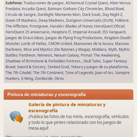
Subforos
Traducciones de juegos
Alchemical Crystal Quest
Alien Versus
Predator
Arcadia Quest
Batman: Gotham City Chronicles
Blood Bowl
Círculo de Sangre
Darklight: Memento Mori
Dark Souls
Day Night Z
Dawn Of Madness
Deep Madness
Dungeon Universalis (DUN)
Folklore:
The Affliction
Frostgrave
Harakiri: Blades of Honor
HeroQuest Oficial
HeroQuest 25 aniversario
Hexplore IT
Imperial Assault
ISS Vanguard
Juegos de Draco Ideas
Juegos de Flying Frog Productions
Kingdom Death:
Monster
Lords of Hellas
CMON United
Mansiones de la locura
Massive
Darkness
Mice and Mystics (De Ratones y Magia)
Middara
Myth
Mythic
Battles: Pantheon
Némesis
Nexum Galaxy
Primal: The Awakening
Shadows of Brimstone & Forbidden Fortress.
Skull Tales
Super Fantasy
Brawl
Sword & Sorcery
Tainted Grail
Teburu y juegos de su plataforma
The 7th Citadel
The 7th Continent
Time of Legends: Joan of Arc
Vampire
Hunters
X-Wing
Zombicide
Otros
Pintura de miniaturas y escenografía
Galería de pintura de miniaturas y
escenografía
¡Publica las fotos de tus minis, escenografía, vehículos
y todo lo que pintes relacionado con los juegos de
mesa aquí!