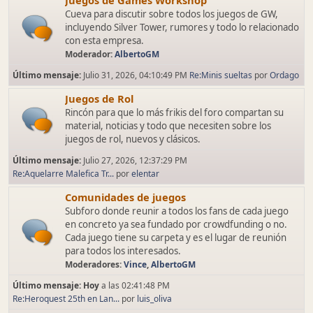
Juegos de Games Workshop
Cueva para discutir sobre todos los juegos de GW,
incluyendo Silver Tower, rumores y todo lo relacionado
con esta empresa.
Moderador:
AlbertoGM
Último mensaje:
Julio 31, 2026, 04:10:49 PM
Re:Minis sueltas
por
Ordago
Juegos de Rol
Rincón para que lo más frikis del foro compartan su
material, noticias y todo que necesiten sobre los
juegos de rol, nuevos y clásicos.
Último mensaje:
Julio 27, 2026, 12:37:29 PM
Re:Aquelarre Malefica Tr...
por
elentar
Comunidades de juegos
Subforo donde reunir a todos los fans de cada juego
en concreto ya sea fundado por crowdfunding o no.
Cada juego tiene su carpeta y es el lugar de reunión
para todos los interesados.
Moderadores:
Vince
,
AlbertoGM
Último mensaje:
Hoy
a las 02:41:48 PM
Re:Heroquest 25th en Lan...
por
luis_oliva