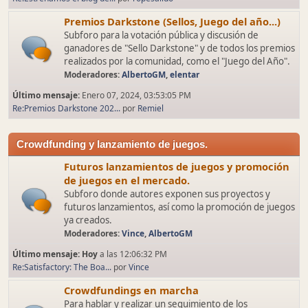
Premios Darkstone (Sellos, Juego del año...)
Subforo para la votación pública y discusión de
ganadores de "Sello Darkstone" y de todos los premios
realizados por la comunidad, como el "Juego del Año".
Moderadores:
AlbertoGM
,
elentar
Último mensaje:
Enero 07, 2024, 03:53:05 PM
Re:Premios Darkstone 202...
por
Remiel
Crowdfunding y lanzamiento de juegos.
Futuros lanzamientos de juegos y promoción
de juegos en el mercado.
Subforo donde autores exponen sus proyectos y
futuros lanzamientos, así como la promoción de juegos
ya creados.
Moderadores:
Vince
,
AlbertoGM
Último mensaje:
Hoy
a las 12:06:32 PM
Re:Satisfactory: The Boa...
por
Vince
Crowdfundings en marcha
Para hablar y realizar un seguimiento de los