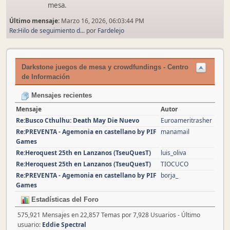
mesa.
Último mensaje:
Marzo 16, 2026, 06:03:44 PM
Re:Hilo de seguimiento d...
por
Fardelejo
Darkstone juegos de mesa y crowdfundings - Centro
de Información
Mensajes recientes
Mensaje
Autor
Re:Busco Cthulhu: Death May Die Nuevo
Euroameritrasher
Re:PREVENTA - Agemonia en castellano by PIF
manamail
Games
Re:Heroquest 25th en Lanzanos (TseuQuesT)
luis_oliva
Re:Heroquest 25th en Lanzanos (TseuQuesT)
TIOCUCO
Re:PREVENTA - Agemonia en castellano by PIF
borja_
Games
Estadísticas del Foro
575,921 Mensajes en 22,857 Temas por 7,928 Usuarios - Último
usuario:
Eddie Spectral