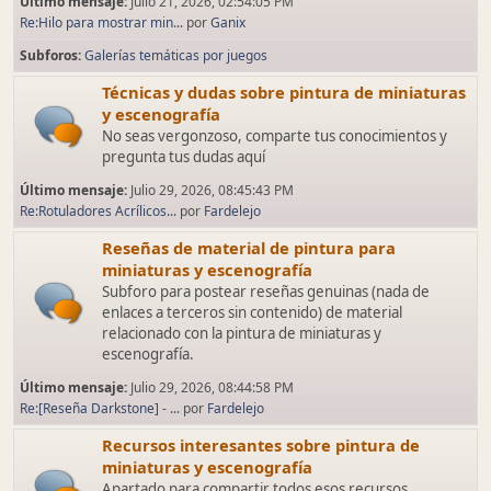
Último mensaje:
Julio 21, 2026, 02:54:05 PM
Re:Hilo para mostrar min...
por
Ganix
Subforos
Galerías temáticas por juegos
Técnicas y dudas sobre pintura de miniaturas
y escenografía
No seas vergonzoso, comparte tus conocimientos y
pregunta tus dudas aquí
Último mensaje:
Julio 29, 2026, 08:45:43 PM
Re:Rotuladores Acrílicos...
por
Fardelejo
Reseñas de material de pintura para
miniaturas y escenografía
Subforo para postear reseñas genuinas (nada de
enlaces a terceros sin contenido) de material
relacionado con la pintura de miniaturas y
escenografía.
Último mensaje:
Julio 29, 2026, 08:44:58 PM
Re:[Reseña Darkstone] - ...
por
Fardelejo
Recursos interesantes sobre pintura de
miniaturas y escenografía
Apartado para compartir todos esos recursos