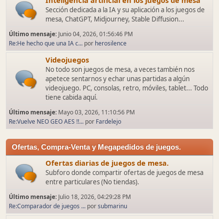
Inteligencia artificial en los juegos de mesa
Sección dedicada a la IA y su aplicación a los juegos de
mesa, ChatGPT, Midjourney, Stable Diffusion...
Último mensaje:
Junio 04, 2026, 01:56:46 PM
Re:He hecho que una IA c...
por
herosilence
Videojuegos
No todo son juegos de mesa, a veces también nos
apetece sentarnos y echar unas partidas a algún
videojuego. PC, consolas, retro, móviles, tablet... Todo
tiene cabida aquí.
Último mensaje:
Mayo 03, 2026, 11:10:56 PM
Re:Vuelve NEO GEO AES !!...
por
Fardelejo
Ofertas, Compra-Venta y Megapedidos de juegos.
Ofertas diarias de juegos de mesa.
Subforo donde compartir ofertas de juegos de mesa
entre particulares (No tiendas).
Último mensaje:
Julio 18, 2026, 04:29:28 PM
Re:Comparador de juegos ...
por
submarinu