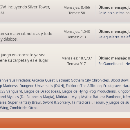
 GW, incluyendo Silver Tower,
Mensajes: 8,466
Último mensaje:
J
sa.
Temas: 58
Re:Minis sueltas
po
Mensajes: 1,543
Último mensaje:
J
n su material, noticias y todo
Temas: 213
Re:Aquelarre Malefic
y clásicos.
 juego en concreto ya sea
Mensajes: 187,737
Último mensaje:
ne su carpeta y es el lugar
Temas: 917
Re:Gamefound - Nem
ien Versus Predator
Arcadia Quest
Batman: Gotham City Chronicles
Blood Bowl
p Madness
Dungeon Universalis (DUN)
Folklore: The Affliction
Frostgrave
Hara
ISS Vanguard
Juegos de Draco Ideas
Juegos de Flying Frog Productions
Kingdo
and Mystics (De Ratones y Magia)
Middara
Myth
Mythic Battles: Pantheon
Ném
Tales
Super Fantasy Brawl
Sword & Sorcery
Tainted Grail
Teburu y juegos de su
-Wing
Zombicide
Otros