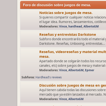
Foro de discusión sobre juegos de mesa.
Noticias sobre juegos de mesa.
Si quieres compartir cualquier noticia relaci
el lugar idea. Rumores, lanzamientos, cotilleos
Moderadores:
Vince
,
hardhead
,
AlbertoGM
Reseñas y entrevistas Darkstone
Subforo donde encontraréis todo el material
Darkstone. Reseñas, Unboxing, entrevistas...
Reseñas, videoreseñas y material mul
mesa.
Apartado donde se colgarán todos los recurso
canales, etc) sobre juegos de mesa y material
Moderadores:
Vince
,
AlbertoGM
,
Epmer
Subforos
Hardhead's reviews
Discusión sobre Juegos de mesa en gen
Aquí tienen cabida todas las discusiones sobre
mercado que ya estén lanzados al mercado. No
Moderadores:
Vince
,
AlbertoGM