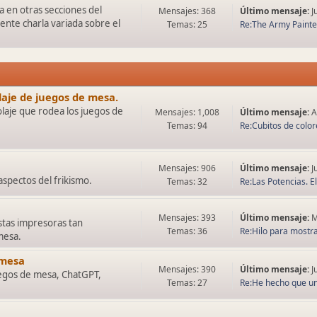
 en otras secciones del
Mensajes: 368
Último mensaje:
J
ente charla variada sobre el
Temas: 25
Re:The Army Painter
olaje de juegos de mesa.
olaje que rodea los juegos de
Mensajes: 1,008
Último mensaje:
A
Temas: 94
Re:Cubitos de colore
Mensajes: 906
Último mensaje:
J
spectos del frikismo.
Temas: 32
Re:Las Potencias. El 
Mensajes: 393
Último mensaje:
M
tas impresoras tan
Temas: 36
Re:Hilo para mostrar
mesa.
 mesa
Mensajes: 390
Último mensaje:
J
juegos de mesa, ChatGPT,
Temas: 27
Re:He hecho que una