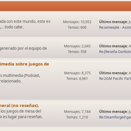
onada con este mundo, este es
Mensajes: 10,952
Último mensaje:
J
,.. todo cabe.
Temas: 606
Re:iameeple - Asiste
Mensajes: 2,045
Último mensaje:
A
 generado por el equipo de
Temas: 358
Re:[Reseña Darkstone
timedia sobre juegos de
Mensajes: 8,375
Último mensaje:
A
s multimedia (Podcast,
Temas: 4,961
Re:2GM Pacific Par
 relacionado.
eral (no reseñas).
 los juegos de mesa del
Mensajes: 7,184
Último mensaje:
J
 es lugar para reseñas.
Temas: 1,210
Re:Steamforged gam