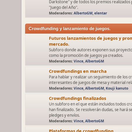
Darkstone" y de todos los premios realizados
"Juego del Año".
Moderadores:
AlbertoGM
,
elentar
Crowdfunding y lanzamiento de juegos.
Futuros lanzamientos de juegos y prom
mercado.
Subforo donde autores exponen sus proyectos
como la promoción de juegos ya creados.
Moderadores:
Vince
,
AlbertoGM
Crowdfundings en marcha
Para hablar y realizar un seguimiento de los
interesantes de juegos de mesa y material rel
Moderadores:
Vince
,
AlbertoGM
,
Kouji kanuto
Crowdfundings finalizados
Un subforo en el que están incluidos todos c
han finalizado. Se resolverán dudas, se hará s
pledges y envíos.
Moderadores:
Vince
,
AlbertoGM
Plataformas de crowdfunding