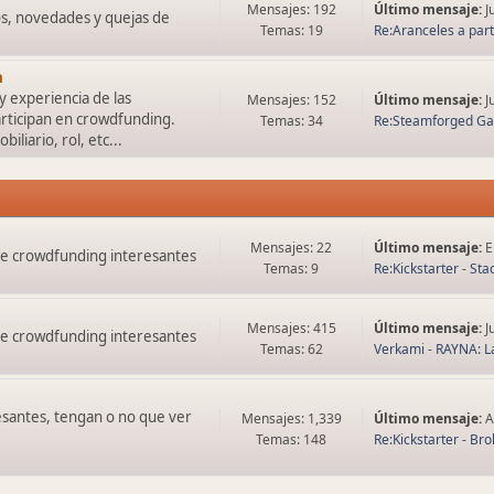
Mensajes: 192
Último mensaje:
J
os, novedades y quejas de
Temas: 19
Re:Aranceles a parti
a
y experiencia de las
Mensajes: 152
Último mensaje:
J
rticipan en crowdfunding.
Temas: 34
Re:Steamforged G
liario, rol, etc...
Mensajes: 22
Último mensaje:
E
de crowdfunding interesantes
Temas: 9
Re:Kickstarter - Sta
Mensajes: 415
Último mensaje:
J
de crowdfunding interesantes
Temas: 62
Verkami - RAYNA: La
esantes, tengan o no que ver
Mensajes: 1,339
Último mensaje:
A
Temas: 148
Re:Kickstarter - Brok