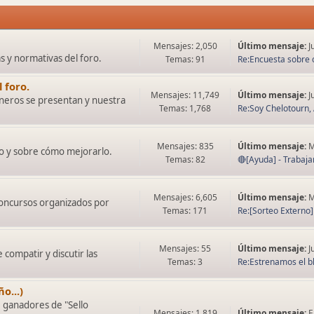
Mensajes: 2,050
Último mensaje:
J
as y normativas del foro.
Temas: 91
Re:Encuesta sobre 
 foro.
Mensajes: 11,749
Último mensaje:
J
neros se presentan y nuestra
Temas: 1,768
Re:Soy Chelotourn, 
Mensajes: 835
Último mensaje:
M
o y sobre cómo mejorarlo.
Temas: 82
🔴[Ayuda] - Trabaja
Mensajes: 6,605
Último mensaje:
M
concursos organizados por
Temas: 171
Re:[Sorteo Externo] -
Mensajes: 55
Último mensaje:
J
compatir y discutir las
Temas: 3
Re:Estrenamos el bl
o...)
e ganadores de "Sello
Mensajes: 1,819
Último mensaje:
E