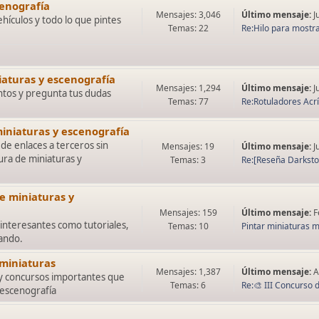
cenografía
Mensajes: 3,046
Último mensaje:
J
ehículos y todo lo que pintes
Temas: 22
Re:Hilo para mostra
iaturas y escenografía
Mensajes: 1,294
Último mensaje:
J
tos y pregunta tus dudas
Temas: 77
Re:Rotuladores Acríl
iniaturas y escenografía
de enlaces a terceros sin
Mensajes: 19
Último mensaje:
J
ura de miniaturas y
Temas: 3
Re:[Reseña Darkstone
e miniaturas y
Mensajes: 159
Último mensaje:
F
interesantes como tutoriales,
Temas: 10
Pintar miniaturas me
lando.
 miniaturas
Mensajes: 1,387
Último mensaje:
A
 y concursos importantes que
Temas: 6
Re:🎨 III Concurso d
 escenografía