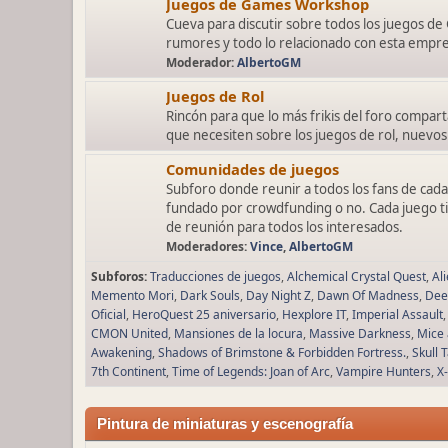
Juegos de Games Workshop
Cueva para discutir sobre todos los juegos de
rumores y todo lo relacionado con esta empre
Moderador:
AlbertoGM
Juegos de Rol
Rincón para que lo más frikis del foro comparta
que necesiten sobre los juegos de rol, nuevos 
Comunidades de juegos
Subforo donde reunir a todos los fans de cada
fundado por crowdfunding o no. Cada juego tie
de reunión para todos los interesados.
Moderadores:
Vince
,
AlbertoGM
Subforos
Traducciones de juegos
Alchemical Crystal Quest
Al
Memento Mori
Dark Souls
Day Night Z
Dawn Of Madness
Dee
Oficial
HeroQuest 25 aniversario
Hexplore IT
Imperial Assault
CMON United
Mansiones de la locura
Massive Darkness
Mice 
Awakening
Shadows of Brimstone & Forbidden Fortress.
Skull 
7th Continent
Time of Legends: Joan of Arc
Vampire Hunters
X
Pintura de miniaturas y escenografía