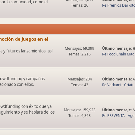
 por la comunidad, como el
Temas: 26
Re:Premios Darksto
oción de juegos en el
Mensajes: 69,399
Último mensaje:
 y futuros lanzamientos, así
Temas: 2,216
Re:Food Chain Magn
 crowdfunding y campañas
Mensajes: 204
Último mensaje:
A
acionado con ellos.
Temas: 43
Re:Verkami - Criatu
rowdfunding con éxito que ya
Mensajes: 159,923
Último mensaje:
A
eguimiento y se hablará de los
Temas: 6,368
Re:PREVENTA - Agem