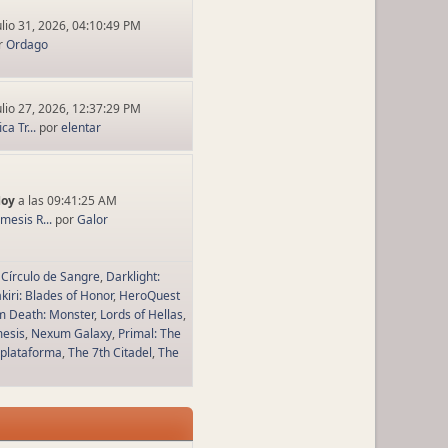
ulio 31, 2026, 04:10:49 PM
r
Ordago
ulio 27, 2026, 12:37:29 PM
a Tr...
por
elentar
Hoy
a las 09:41:25 AM
esis R...
por
Galor
Círculo de Sangre
Darklight:
kiri: Blades of Honor
HeroQuest
m Death: Monster
Lords of Hellas
esis
Nexum Galaxy
Primal: The
 plataforma
The 7th Citadel
The