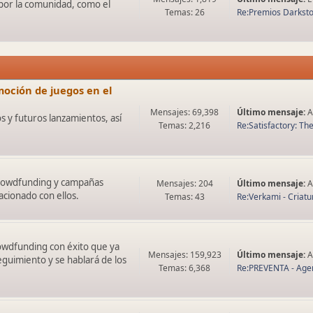
 por la comunidad, como el
Temas: 26
Re:Premios Darksto
oción de juegos en el
Mensajes: 69,398
Último mensaje:
A
 y futuros lanzamientos, así
Temas: 2,216
Re:Satisfactory: The
 crowdfunding y campañas
Mensajes: 204
Último mensaje:
A
acionado con ellos.
Temas: 43
Re:Verkami - Criatu
rowdfunding con éxito que ya
Mensajes: 159,923
Último mensaje:
A
eguimiento y se hablará de los
Temas: 6,368
Re:PREVENTA - Agem