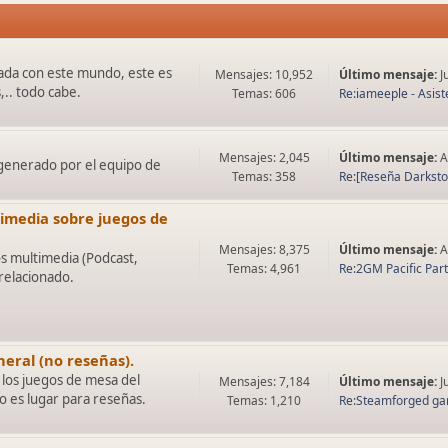
onada con este mundo, este es
Mensajes: 10,952
Último mensaje:
J
,.. todo cabe.
Temas: 606
Re:iameeple - Asiste
Mensajes: 2,045
Último mensaje:
A
 generado por el equipo de
Temas: 358
Re:[Reseña Darkstone
timedia sobre juegos de
Mensajes: 8,375
Último mensaje:
A
s multimedia (Podcast,
Temas: 4,961
Re:2GM Pacific Par
 relacionado.
eral (no reseñas).
 los juegos de mesa del
Mensajes: 7,184
Último mensaje:
J
 es lugar para reseñas.
Temas: 1,210
Re:Steamforged gam