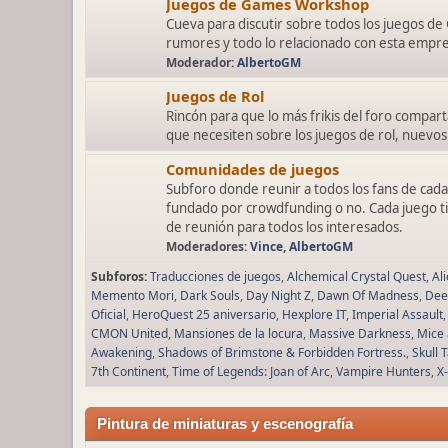
Juegos de Games Workshop
Cueva para discutir sobre todos los juegos de
rumores y todo lo relacionado con esta empre
Moderador:
AlbertoGM
Juegos de Rol
Rincón para que lo más frikis del foro comparta
que necesiten sobre los juegos de rol, nuevos 
Comunidades de juegos
Subforo donde reunir a todos los fans de cada
fundado por crowdfunding o no. Cada juego tie
de reunión para todos los interesados.
Moderadores:
Vince
,
AlbertoGM
Subforos
Traducciones de juegos
Alchemical Crystal Quest
Al
Memento Mori
Dark Souls
Day Night Z
Dawn Of Madness
Dee
Oficial
HeroQuest 25 aniversario
Hexplore IT
Imperial Assault
CMON United
Mansiones de la locura
Massive Darkness
Mice 
Awakening
Shadows of Brimstone & Forbidden Fortress.
Skull 
7th Continent
Time of Legends: Joan of Arc
Vampire Hunters
X
Pintura de miniaturas y escenografía