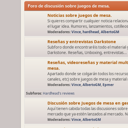
Foro de discusión sobre juegos de mesa.
Noticias sobre juegos de mesa.
Si quieres compartir cualquier noticia relaci
el lugar idea. Rumores, lanzamientos, cotilleos
Moderadores:
Vince
,
hardhead
,
AlbertoGM
Reseñas y entrevistas Darkstone
Subforo donde encontraréis todo el material
Darkstone. Reseñas, Unboxing, entrevistas...
Reseñas, videoreseñas y material mul
mesa.
Apartado donde se colgarán todos los recurso
canales, etc) sobre juegos de mesa y material
Moderadores:
Vince
,
AlbertoGM
,
Epmer
Subforos
Hardhead's reviews
Discusión sobre Juegos de mesa en gen
Aquí tienen cabida todas las discusiones sobre
mercado que ya estén lanzados al mercado. No
Moderadores:
Vince
,
AlbertoGM