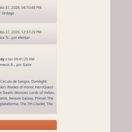
ulio 31, 2026, 04:10:49 PM
r
Ordago
ulio 27, 2026, 12:37:29 PM
a Tr...
por
elentar
Hoy
a las 09:41:25 AM
esis R...
por
Galor
Círculo de Sangre
Darklight:
kiri: Blades of Honor
HeroQuest
m Death: Monster
Lords of Hellas
esis
Nexum Galaxy
Primal: The
 plataforma
The 7th Citadel
The