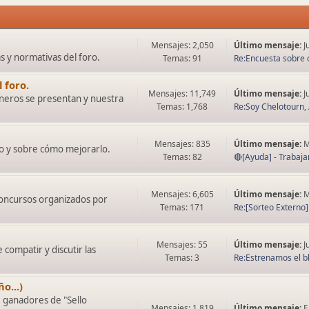
Mensajes: 2,050
Último mensaje:
J
as y normativas del foro.
Temas: 91
Re:Encuesta sobre 
 foro.
Mensajes: 11,749
Último mensaje:
J
neros se presentan y nuestra
Temas: 1,768
Re:Soy Chelotourn, 
Mensajes: 835
Último mensaje:
M
o y sobre cómo mejorarlo.
Temas: 82
🔴[Ayuda] - Trabaja
Mensajes: 6,605
Último mensaje:
M
concursos organizados por
Temas: 171
Re:[Sorteo Externo] -
Mensajes: 55
Último mensaje:
J
compatir y discutir las
Temas: 3
Re:Estrenamos el bl
o...)
e ganadores de "Sello
Mensajes: 1,819
Último mensaje:
E