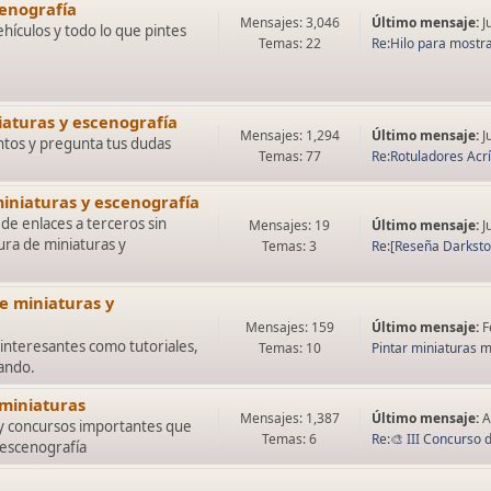
cenografía
Mensajes: 3,046
Último mensaje:
J
ehículos y todo lo que pintes
Temas: 22
Re:Hilo para mostra
iaturas y escenografía
Mensajes: 1,294
Último mensaje:
J
tos y pregunta tus dudas
Temas: 77
Re:Rotuladores Acríl
iniaturas y escenografía
de enlaces a terceros sin
Mensajes: 19
Último mensaje:
J
ura de miniaturas y
Temas: 3
Re:[Reseña Darkstone
e miniaturas y
Mensajes: 159
Último mensaje:
F
interesantes como tutoriales,
Temas: 10
Pintar miniaturas me
lando.
 miniaturas
Mensajes: 1,387
Último mensaje:
A
 y concursos importantes que
Temas: 6
Re:🎨 III Concurso d
 escenografía