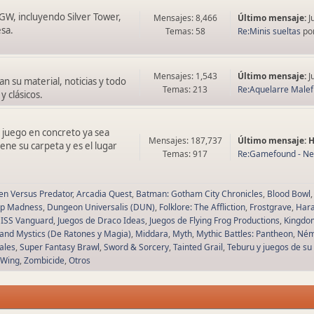
 GW, incluyendo Silver Tower,
Mensajes: 8,466
Último mensaje:
J
sa.
Temas: 58
Re:Minis sueltas
po
Mensajes: 1,543
Último mensaje:
J
n su material, noticias y todo
Temas: 213
Re:Aquelarre Malefic
y clásicos.
 juego en concreto ya sea
Mensajes: 187,737
Último mensaje:
ne su carpeta y es el lugar
Temas: 917
Re:Gamefound - Nem
ien Versus Predator
Arcadia Quest
Batman: Gotham City Chronicles
Blood Bowl
p Madness
Dungeon Universalis (DUN)
Folklore: The Affliction
Frostgrave
Hara
ISS Vanguard
Juegos de Draco Ideas
Juegos de Flying Frog Productions
Kingdo
and Mystics (De Ratones y Magia)
Middara
Myth
Mythic Battles: Pantheon
Ném
Tales
Super Fantasy Brawl
Sword & Sorcery
Tainted Grail
Teburu y juegos de su
-Wing
Zombicide
Otros