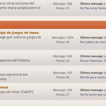
 en otras secciones del
Mensajes: 368
Último mensaje:
J
ente charla variada sobre el
Temas: 25
Re:The Army Painter
olaje de juegos de mesa.
olaje que rodea los juegos de
Mensajes: 1,008
Último mensaje:
A
Temas: 94
Re:Cubitos de colore
Mensajes: 906
Último mensaje:
J
spectos del frikismo.
Temas: 32
Re:Las Potencias. El 
Mensajes: 393
Último mensaje:
M
tas impresoras tan
Temas: 36
Re:Hilo para mostrar
mesa.
 mesa
Mensajes: 390
Último mensaje:
J
juegos de mesa, ChatGPT,
Temas: 27
Re:He hecho que una