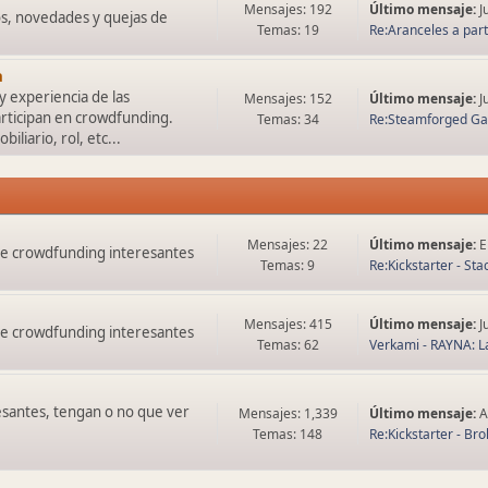
Mensajes: 192
Último mensaje:
J
os, novedades y quejas de
Temas: 19
Re:Aranceles a parti
a
y experiencia de las
Mensajes: 152
Último mensaje:
J
rticipan en crowdfunding.
Temas: 34
Re:Steamforged G
liario, rol, etc...
Mensajes: 22
Último mensaje:
E
de crowdfunding interesantes
Temas: 9
Re:Kickstarter - Sta
Mensajes: 415
Último mensaje:
J
de crowdfunding interesantes
Temas: 62
Verkami - RAYNA: La
esantes, tengan o no que ver
Mensajes: 1,339
Último mensaje:
A
Temas: 148
Re:Kickstarter - Brok