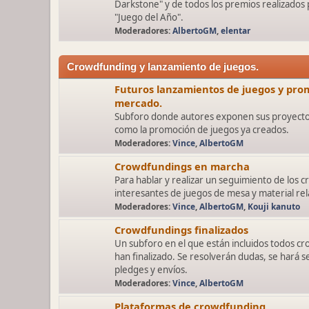
Darkstone" y de todos los premios realizados
"Juego del Año".
Moderadores:
AlbertoGM
,
elentar
Crowdfunding y lanzamiento de juegos.
Futuros lanzamientos de juegos y prom
mercado.
Subforo donde autores exponen sus proyectos
como la promoción de juegos ya creados.
Moderadores:
Vince
,
AlbertoGM
Crowdfundings en marcha
Para hablar y realizar un seguimiento de los
interesantes de juegos de mesa y material rel
Moderadores:
Vince
,
AlbertoGM
,
Kouji kanuto
Crowdfundings finalizados
Un subforo en el que están incluidos todos c
han finalizado. Se resolverán dudas, se hará s
pledges y envíos.
Moderadores:
Vince
,
AlbertoGM
Plataformas de crowdfunding