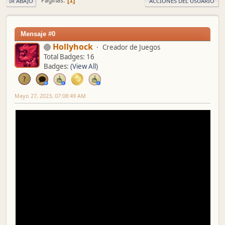
Páginas
1
IR ABAJO
ACCIONES DEL USUARIO
Mensaje #0
Hollyhock
Creador de Juegos
Total Badges: 16
Badges:
(View All)
Mayo 27, 2023, 07:08:49 AM