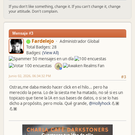
If you don't like something, change it. If you can't change it, change
your attitude. Don't complain.
Mensaje #3
Fardelejo
Administrador Global
Total Badges: 28
Badges:
(View All)
Junio 02, 2026, 06:34:32 PM
#3
Ostras,me daba miedo hacer click en el hilo... pero ha
merecido la pena. Lo de la siesta me ha matado, no sé si es un
topicazo que tiene la IA en sus bases de datos, o si se lo has
dicho a propósito, pero mola. Qué grande,
@Hollyhock
💪🏽
💪🏽