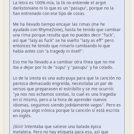
La letra es 100% mía, la IA no entiende el argot
darkstoniano ni lo que es un "pasupu", porque no la
han entrenado con ese tipo de cosas.
Me ha llevado tiempo encajar las rimas (me he
ayudado con RhymeZone), hasta he tenido que cambiar
una rima porque resulta que no puedes decir "fuck",
así que "lazy as fuck" se ha vuelto "lazy as eff" pero
entonces he tenido que rimarlo cambiando lo que
había antes con "a tragedy in itself".
Eso me ha llevado a a cambiar otra línea que no me
iba a dejar por lo de "supu" y "pasupu" y ha colado.
Lo de la siesta es una auto-puya para que la canción no
parezca demasiado engreída, necesitaba un par de
versos que preparasen el estribillo y se me ocurrió:
"ya nos nos echamos siestas, lo cual es una tragedia
en sí mismo, pero a la hora de aprender nuevos
idiomas, seguimos siendo jodidamente vagos". Pero es
una puya algo irónica porque la canción sí está escrita
en inglés.
¡Síiiii! Intentaba que saliese una balada épica
metalera. Pero no hay etiqueta para eso, así que