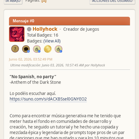
Páginas
1
IR ABAJO
ACCIONES DEL USUARIO
Mensaje #0
Hollyhock
Creador de Juegos
Total Badges: 16
Badges:
(View All)
Junio 02, 2026, 03:52:49 PM
Ultima modificación
: Junio 03, 2026, 10:57:45 AM por Hollyhock
"No Spanish, no party"
-Anthem of the Dark Stone
Lo podéis escuchar aquí.
https://suno.com/s/dACXBSsel0GNYEO2
Como para encontrar música generativa me he tenido que
meter hasta el fondo en comunidades de desarrollo y
creación, he seguido un tutorial y he hecho una copiada y
mezclada épica y legendaria de prompts tope pros de un par
de canciones que me han gustado y para los 10 minutos que