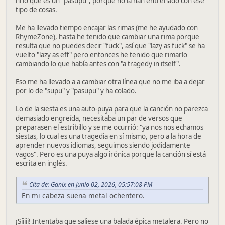
ni lo que es un "pasupu", porque no la han entrenado con ese
tipo de cosas.
Me ha llevado tiempo encajar las rimas (me he ayudado con
RhymeZone), hasta he tenido que cambiar una rima porque
resulta que no puedes decir "fuck", así que "lazy as fuck" se ha
vuelto "lazy as eff" pero entonces he tenido que rimarlo
cambiando lo que había antes con "a tragedy in itself".
Eso me ha llevado a a cambiar otra línea que no me iba a dejar
por lo de "supu" y "pasupu" y ha colado.
Lo de la siesta es una auto-puya para que la canción no parezca
demasiado engreída, necesitaba un par de versos que
preparasen el estribillo y se me ocurrió: "ya nos nos echamos
siestas, lo cual es una tragedia en sí mismo, pero a la hora de
aprender nuevos idiomas, seguimos siendo jodidamente
vagos". Pero es una puya algo irónica porque la canción sí está
escrita en inglés.
Cita de: Ganix en Junio 02, 2026, 05:57:08 PM
En mi cabeza suena metal ochentero.
¡Síiiii! Intentaba que saliese una balada épica metalera. Pero no