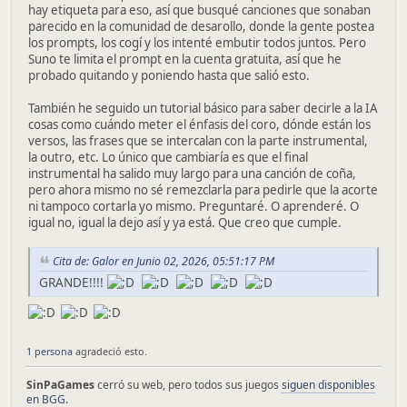
hay etiqueta para eso, así que busqué canciones que sonaban
parecido en la comunidad de desarollo, donde la gente postea
los prompts, los cogí y los intenté embutir todos juntos. Pero
Suno te limita el prompt en la cuenta gratuita, así que he
probado quitando y poniendo hasta que salió esto.
También he seguido un tutorial básico para saber decirle a la IA
cosas como cuándo meter el énfasis del coro, dónde están los
versos, las frases que se intercalan con la parte instrumental,
la outro, etc. Lo único que cambiaría es que el final
instrumental ha salido muy largo para una canción de coña,
pero ahora mismo no sé remezclarla para pedirle que la acorte
ni tampoco cortarla yo mismo. Preguntaré. O aprenderé. O
igual no, igual la dejo así y ya está. Que creo que cumple.
Cita de: Galor en Junio 02, 2026, 05:51:17 PM
GRANDE!!!!
1 persona
agradeció esto.
SinPaGames
cerró su web, pero todos sus juegos
siguen disponibles
en BGG.