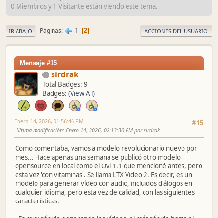
0 Miembros y 1 Visitante están viendo este tema.
1
Páginas
2
IR ABAJO
ACCIONES DEL USUARIO
Mensaje #15
sirdrak
Total Badges: 9
Badges:
(View All)
Enero 14, 2026, 01:56:46 PM
#15
Ultima modificación
: Enero 14, 2026, 02:13:30 PM por sirdrak
Como comentaba, vamos a modelo revolucionario nuevo por
mes... Hace apenas una semana se publicó otro modelo
opensource en local como el Ovi 1.1 que mencioné antes, pero
esta vez 'con vitaminas'. Se llama LTX Video 2. Es decir, es un
modelo para generar vídeo con audio, incluidos diálogos en
cualquier idioma, pero esta vez de calidad, con las siguientes
características: