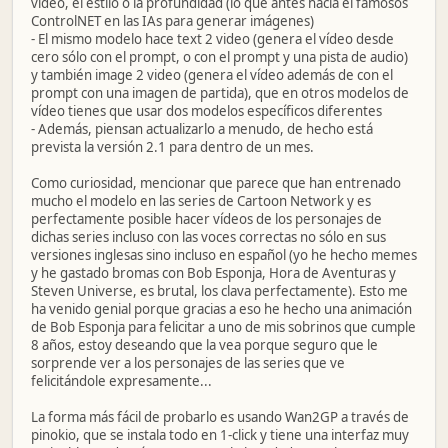
vídeo, el estilo o la profundidad (lo que antes hacía el famosos
ControlNET en las IAs para generar imágenes)
- El mismo modelo hace text 2 video (genera el vídeo desde
cero sólo con el prompt, o con el prompt y una pista de audio)
y también image 2 video (genera el vídeo además de con el
prompt con una imagen de partida), que en otros modelos de
vídeo tienes que usar dos modelos específicos diferentes
- Además, piensan actualizarlo a menudo, de hecho está
prevista la versión 2.1 para dentro de un mes.
Como curiosidad, mencionar que parece que han entrenado
mucho el modelo en las series de Cartoon Network y es
perfectamente posible hacer vídeos de los personajes de
dichas series incluso con las voces correctas no sólo en sus
versiones inglesas sino incluso en español (yo he hecho memes
y he gastado bromas con Bob Esponja, Hora de Aventuras y
Steven Universe, es brutal, los clava perfectamente). Esto me
ha venido genial porque gracias a eso he hecho una animación
de Bob Esponja para felicitar a uno de mis sobrinos que cumple
8 años, estoy deseando que la vea porque seguro que le
sorprende ver a los personajes de las series que ve
felicitándole expresamente...
La forma más fácil de probarlo es usando Wan2GP a través de
pinokio, que se instala todo en 1-click y tiene una interfaz muy