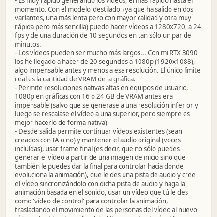
- Es muy rápido generando los vídeos, el más rápido hasta el
momento. Con el modelo 'destilado' (ya que ha salido en dos
variantes, una más lenta pero con mayor calidad y otra muy
rápida pero más sencilla) puedo hacer vídeos a 1280x720, a 24
fps y de una duración de 10 segundos en tan sólo un par de
minutos.
- Los vídeos pueden ser mucho más largos... Con mi RTX 3090
los he llegado a hacer de 20 segundos a 1080p (1920x1088),
algo impensable antes y menos a esa resolución. El único límite
real es la cantidad de VRAM de la gráfica.
- Permite resoluciones nativas altas en equipos de usuario,
1080p en gráficas con 16 o 24 GB de VRAM antes era
impensable (salvo que se generase a una resolución inferior y
luego se rescalase el vídeo a una superior, pero siempre es
mejor hacerlo de forma nativa)
- Desde salida permite continuar vídeos existentes (sean
creados con IA o no) y mantener el audio original (voces
incluídas), usar frame final (es decir, que no sólo puedes
generar el vídeo a partir de una imagen de inicio sino que
también le puedes dar la final para controlar hacia donde
evoluciona la animación), que le des una pista de audio y cree
el vídeo sincronizándolo con dicha pista de audio y haga la
animación basada en el sonido, usar un vídeo que tú le des
como 'vídeo de control' para controlar la animación,
trasladando el movimiento de las personas del vídeo al nuevo