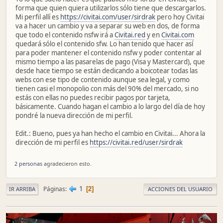
forma que quien quiera utilizarlos sólo tiene que descargarlos.
Mi perfil allí es
https://civitai.com/user/sirdrak
pero hoy Civitai
va a hacer un cambio y va a separar su web en dos, de forma
que todo el contenido nsfw irá a
Civitai.red
y en
Civitai.com
quedará sólo el contenido sfw. Lo han tenido que hacer así
para poder mantener el contenido nsfw y poder contentar al
mismo tiempo a las pasarelas de pago (Visa y Mastercard), que
desde hace tiempo se están dedicando a boicotear todas las
webs con ese tipo de contenido aunque sea legal, y como
tienen casi el monopolio con más del 90% del mercado, si no
estás con ellas no puedes recibir pagos por tarjeta,
básicamente. Cuando hagan el cambio a lo largo del día de hoy
pondré la nueva dirección de mi perfil.
Edit.: Bueno, pues ya han hecho el cambio en Civitai... Ahora la
dirección de mi perfil es
https://civitai.red/user/sirdrak
2 personas
agradecieron esto.
1
Páginas
2
IR ARRIBA
ACCIONES DEL USUARIO