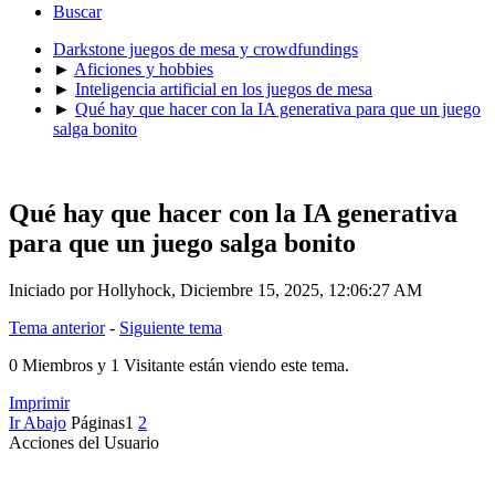
Buscar
Darkstone juegos de mesa y crowdfundings
►
Aficiones y hobbies
►
Inteligencia artificial en los juegos de mesa
►
Qué hay que hacer con la IA generativa para que un juego
salga bonito
Qué hay que hacer con la IA generativa
para que un juego salga bonito
Iniciado por Hollyhock, Diciembre 15, 2025, 12:06:27 AM
Tema anterior
-
Siguiente tema
0 Miembros y 1 Visitante están viendo este tema.
Imprimir
Ir Abajo
Páginas
1
2
Acciones del Usuario
Mensaje #0