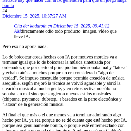
Re:Qué hay que hacer con la IA generativa para que un juego salga
bonito
#4
Diciembre 15, 2025, 10:37:27 AM
Cita de: kadaroth en Diciembre 15, 2025, 09:41:12
AM
directamente odio todo producto, imagen, vídeo que
lleve IA.
Pero eso no aporta nada.
Lo de boicotear cosas hechas con IA por motivos morales va a
terminar igual que lo de boicotear la música sintetizada por
ordenador, que por cierto al principio también sonaba mal y "latosa"
y echaba atrás a muchos porque no era considerada "algo de
verdad". Se impuso enseguida porque permitía creación de música
asequible, según mejoró la técnica se volvió agradable y abrió la
creación musical a mucha gente, y en retrospectiva no sólo no
sonaba tan mal sino que surgieron nuevos estilos musicales
(chiptune, psytrance, dubstep...) basados en la parte electrónica y
"latosa" de la generación musical.
Al final el que más o el que menos va a terminar admirando algo
hecho por IA, ya sea porque no se dé cuenta que está hecho por IA,
porque sea genuinamente bonito, o porque esté entremezclado con
labor manual y no pueda distinguirse. A mí me pasó por Galdor's