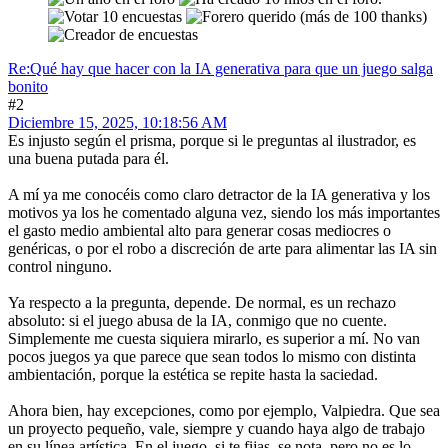
Re:Qué hay que hacer con la IA generativa para que un juego salga
bonito
#2
Diciembre 15, 2025, 10:18:56 AM
Es injusto según el prisma, porque si le preguntas al ilustrador, es
una buena putada para él.
A mí ya me conocéis como claro detractor de la IA generativa y los
motivos ya los he comentado alguna vez, siendo los más importantes
el gasto medio ambiental alto para generar cosas mediocres o
genéricas, o por el robo a discreción de arte para alimentar las IA sin
control ninguno.
Ya respecto a la pregunta, depende. De normal, es un rechazo
absoluto: si el juego abusa de la IA, conmigo que no cuente.
Simplemente me cuesta siquiera mirarlo, es superior a mí. No van
pocos juegos ya que parece que sean todos lo mismo con distinta
ambientación, porque la estética se repite hasta la saciedad.
Ahora bien, hay excepciones, como por ejemplo, Valpiedra. Que sea
un proyecto pequeño, vale, siempre y cuando haya algo de trabajo
en su línea artística. En el juego, si te fijas, se nota, pero no es lo