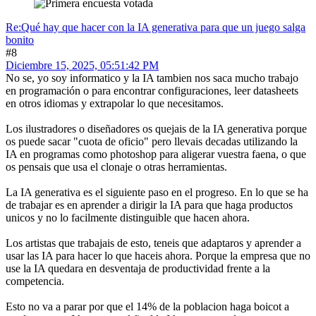
Re:Qué hay que hacer con la IA generativa para que un juego salga
bonito
#8
Diciembre 15, 2025, 05:51:42 PM
No se, yo soy informatico y la IA tambien nos saca mucho trabajo
en programación o para encontrar configuraciones, leer datasheets
en otros idiomas y extrapolar lo que necesitamos.
Los ilustradores o diseñadores os quejais de la IA generativa porque
os puede sacar "cuota de oficio" pero llevais decadas utilizando la
IA en programas como photoshop para aligerar vuestra faena, o que
os pensais que usa el clonaje o otras herramientas.
La IA generativa es el siguiente paso en el progreso. En lo que se ha
de trabajar es en aprender a dirigir la IA para que haga productos
unicos y no lo facilmente distinguible que hacen ahora.
Los artistas que trabajais de esto, teneis que adaptaros y aprender a
usar las IA para hacer lo que haceis ahora. Porque la empresa que no
use la IA quedara en desventaja de productividad frente a la
competencia.
Esto no va a parar por que el 14% de la poblacion haga boicot a