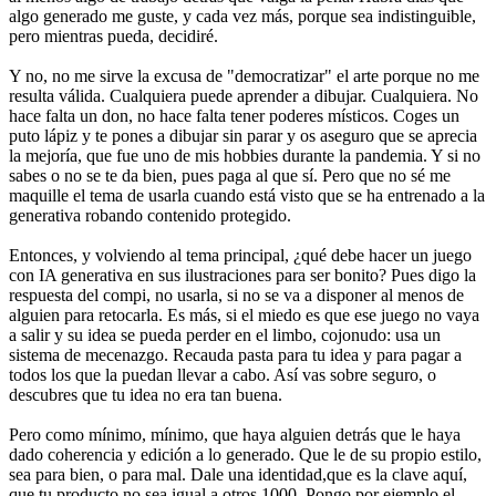
algo generado me guste, y cada vez más, porque sea indistinguible,
pero mientras pueda, decidiré.
Y no, no me sirve la excusa de "democratizar" el arte porque no me
resulta válida. Cualquiera puede aprender a dibujar. Cualquiera. No
hace falta un don, no hace falta tener poderes místicos. Coges un
puto lápiz y te pones a dibujar sin parar y os aseguro que se aprecia
la mejoría, que fue uno de mis hobbies durante la pandemia. Y si no
sabes o no se te da bien, pues paga al que sí. Pero que no sé me
maquille el tema de usarla cuando está visto que se ha entrenado a la
generativa robando contenido protegido.
Entonces, y volviendo al tema principal, ¿qué debe hacer un juego
con IA generativa en sus ilustraciones para ser bonito? Pues digo la
respuesta del compi, no usarla, si no se va a disponer al menos de
alguien para retocarla. Es más, si el miedo es que ese juego no vaya
a salir y su idea se pueda perder en el limbo, cojonudo: usa un
sistema de mecenazgo. Recauda pasta para tu idea y para pagar a
todos los que la puedan llevar a cabo. Así vas sobre seguro, o
descubres que tu idea no era tan buena.
Pero como mínimo, mínimo, que haya alguien detrás que le haya
dado coherencia y edición a lo generado. Que le de su propio estilo,
sea para bien, o para mal. Dale una identidad,que es la clave aquí,
que tu producto no sea igual a otros 1000. Pongo por ejemplo el