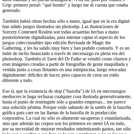
Grip: primero pensé: "qué bonito" y luego me di cuenta que estaba
generado.
También habrá obras hechas sólo a mano, igual que en la era digital
han salido juegos ilustrados sin photoshp. Las ilustraciones de
Sorcery Contested Realms son todas acuarelas hechas a mano
posteriormente digitalizadas, para intentar captar el aspecto de los
juegos coleccionables tipo edición Revisada de Magic the
Gathering, y les ha salido muy bien y han podido costearlo. Y es un
indie de nicho financiado a través de mecenazgo en plena era del
photoshop. También el Tarot del Dr Falke se vendió como churros y
eran imágenes creadas a partir de fotografías de gente maquillada y
vestida junto a cosas flotantes en una minipiscina, luego retocadas
digitalmente: difíciles de hacer, pero capaces de crear un estilo
diferente a todo.
Eso sí, que la existencia de slop ("bazofia") de IA en mecenazgos
mediocres te haga rechazar cualquier cosa ilustrada generativamente,
hasta el punto de restringirte sólo a grandes empresas... me parece
una solución pésima. Porque estás saltando de la sartén de la bazofia
gráfica para caer en las llamas de la bazofia de la producción
corporativa. La cual no sólo es altamente sacaperras y estandarizada,
sino que además las corpos son los primeros en meter IA en todo,
por su necesidad de mejorar resultados minimizando gastos, tan sólo