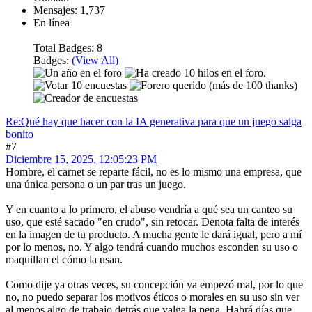
Mensajes: 1,737
En línea
Total Badges: 8
Badges:
(View All)
Re:Qué hay que hacer con la IA generativa para que un juego salga
bonito
#7
Diciembre 15, 2025, 12:05:23 PM
Hombre, el carnet se reparte fácil, no es lo mismo una empresa, que
una única persona o un par tras un juego.
Y en cuanto a lo primero, el abuso vendría a qué sea un canteo su
uso, que esté sacado "en crudo", sin retocar. Denota falta de interés
en la imagen de tu producto. A mucha gente le dará igual, pero a mí
por lo menos, no. Y algo tendrá cuando muchos esconden su uso o
maquillan el cómo la usan.
Como dije ya otras veces, su concepción ya empezó mal, por lo que
no, no puedo separar los motivos éticos o morales en su uso sin ver
al menos algo de trabajo detrás que valga la pena. Habrá días que