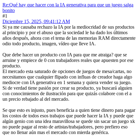
Re:Qué hay que hacer con la IA generativa para que un juego salga
bonito
#1
Diciembre 15, 2025, 09:41:12 AM
Si ya me causaba rechazo la IA por la mediocridad de sus productos
al principio y por el abuso que la sociedad le ha dado los últimos
años después, ahora con el tema de las memorias RAM directamente
odio todo producto, imagen, vídeo que lleve IA.
Que debe hacer un producto con IA para que me atraiga? que se
arruine y empiece de 0 con trabajadores reales que apuesten por ese
producto.
El mercado esta saturado de opciones de juegos de mesa/cartas, no
necesitamos que cualquier flipado con influas de creador haga algo
mediocre con IA generativa en 1 semana y quiera vender su juego.
Si de verdad tiene pasión por crear su producto, ya buscará alguien
con conocimientos de ilustración para que quizás colabore con el a
un precio rebajado al del mercado.
Se que esto es injusto, pues beneficia a quien tiene dinero para pagar
los costos de todos esos trabajos que puede hacer la IA y puede que
algún genio con una idea maravillosa se quede sin sacar un juego xk
no puede pagar al resto de artistas/trabajadores, pero prefiero eso
que no llenar aún mas el mercado con mierda genérica.