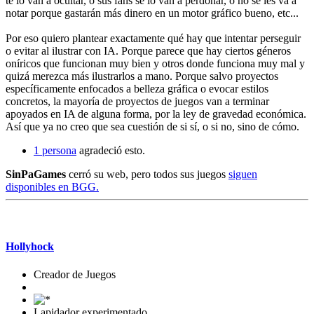
te lo van a ocultar, o sus fans se lo van a perdonar, o no se les va a
notar porque gastarán más dinero en un motor gráfico bueno, etc...
Por eso quiero plantear exactamente qué hay que intentar perseguir
o evitar al ilustrar con IA. Porque parece que hay ciertos géneros
oníricos que funcionan muy bien y otros donde funciona muy mal y
quizá merezca más ilustrarlos a mano. Porque salvo proyectos
específicamente enfocados a belleza gráfica o evocar estilos
concretos, la mayoría de proyectos de juegos van a terminar
apoyados en IA de alguna forma, por la ley de gravedad económica.
Así que ya no creo que sea cuestión de si sí, o si no, sino de cómo.
1 persona
agradeció esto.
SinPaGames
cerró su web, pero todos sus juegos
siguen
disponibles en BGG.
Mensaje #5
Hollyhock
Creador de Juegos
Lapidador experimentado.