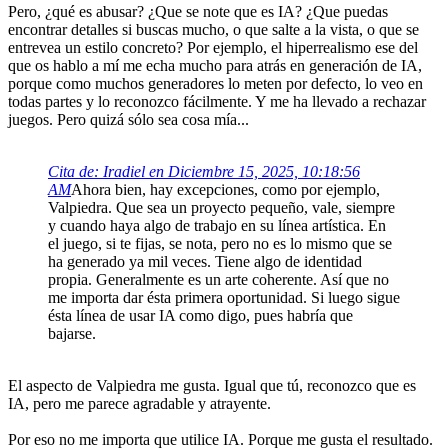
Pero, ¿qué es abusar? ¿Que se note que es IA? ¿Que puedas
encontrar detalles si buscas mucho, o que salte a la vista, o que se
entrevea un estilo concreto? Por ejemplo, el hiperrealismo ese del
que os hablo a mí me echa mucho para atrás en generación de IA,
porque como muchos generadores lo meten por defecto, lo veo en
todas partes y lo reconozco fácilmente. Y me ha llevado a rechazar
juegos. Pero quizá sólo sea cosa mía...
Cita de: Iradiel en Diciembre 15, 2025, 10:18:56
AM
Ahora bien, hay excepciones, como por ejemplo,
Valpiedra. Que sea un proyecto pequeño, vale, siempre
y cuando haya algo de trabajo en su línea artística. En
el juego, si te fijas, se nota, pero no es lo mismo que se
ha generado ya mil veces. Tiene algo de identidad
propia. Generalmente es un arte coherente. Así que no
me importa dar ésta primera oportunidad. Si luego sigue
ésta línea de usar IA como digo, pues habría que
bajarse.
El aspecto de Valpiedra me gusta. Igual que tú, reconozco que es
IA, pero me parece agradable y atrayente.
Por eso no me importa que utilice IA. Porque me gusta el resultado.