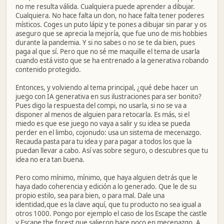
no me resulta válida. Cualquiera puede aprender a dibujar.
Cualquiera. No hace falta un don, no hace falta tener poderes
místicos. Coges un puto lápiz y te pones a dibujar sin parar y os
aseguro que se aprecia la mejoría, que fue uno de mis hobbies
durante la pandemia. Y si no sabes o no se te da bien, pues
paga al que sí. Pero que no sé me maquille el tema de usarla
cuando está visto que se ha entrenado a la generativa robando
contenido protegido.
Entonces, y volviendo al tema principal, ¿qué debe hacer un
juego con IA generativa en sus ilustraciones para ser bonito?
Pues digo la respuesta del compi, no usarla, si no se va a
disponer al menos de alguien para retocarla. Es más, si el
miedo es que ese juego no vaya a salir y su idea se pueda
perder en el limbo, cojonudo: usa un sistema de mecenazgo.
Recauda pasta para tu idea y para pagar a todos los que la
puedan llevar a cabo. Así vas sobre seguro, o descubres que tu
idea no era tan buena.
Pero como mínimo, mínimo, que haya alguien detrás que le
haya dado coherencia y edición a lo generado. Que le de su
propio estilo, sea para bien, o para mal. Dale una
identidad,que es la clave aquí, que tu producto no sea igual a
otros 1000. Pongo por ejemplo el caso de los Escape the castle
y Escape the forest que salieron hace poco en mecenazgo. A