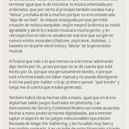
terminar igual que lo de boicotear la música sintetizada por
ordenador, que por cierto al principio también sonaba mal y
"latosa" y echaba atrás a muchos porque no era considerada
"algo de verdad". Se impuso enseguida porque permitía
creación de música asequible, según mejoró la técnica se volvió
agradable y abrió la creación musical a mucha gente, y en
retrospectiva no sólo no sonaba tan mal sino que surgieron
nuevos estilos musicales (chiptune, psytrance, dubstep...)
basados en la parte electrónica y "latosa" de la generación
musical.
Al final el que más o el que menos va a terminar admirando
algo hecho por IA, ya sea porque no se dé cuenta que está
hecho por IA, porque sea genuinamente bonito, o porque
esté entremezclado con labor manual y no pueda distinguirse.
A mí me pasó por Galdor's Grip: primero pensé: "qué bonito" y
luego me di cuenta que estaba generado.
También habrá obras hechas sólo a mano, igual que en la era
digital han salido juegos ilustrados sin photoshp. Las
ilustraciones de Sorcery Contested Realms son todas acuarelas
hechas a mano posteriormente digitalizadas, para intentar
captar el aspecto de los juegos coleccionables tipo edición
Revisada de Magic the Gathering, y les ha salido muy bien y
han podido costearlo. Y es un indie de nicho financiado a través