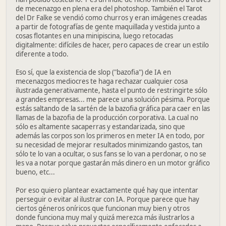
de mecenazgo en plena era del photoshop. También el Tarot
del Dr Falke se vendió como churros y eran imágenes creadas
a partir de fotografías de gente maquillada y vestida junto a
cosas flotantes en una minipiscina, luego retocadas
digitalmente: difíciles de hacer, pero capaces de crear un estilo
diferente a todo.
Eso sí, que la existencia de slop ("bazofia") de IA en
mecenazgos mediocres te haga rechazar cualquier cosa
ilustrada generativamente, hasta el punto de restringirte sólo
a grandes empresas... me parece una solución pésima. Porque
estás saltando de la sartén de la bazofia gráfica para caer en las
llamas de la bazofia de la producción corporativa. La cual no
sólo es altamente sacaperras y estandarizada, sino que
además las corpos son los primeros en meter IA en todo, por
su necesidad de mejorar resultados minimizando gastos, tan
sólo te lo van a ocultar, o sus fans se lo van a perdonar, o no se
les va a notar porque gastarán más dinero en un motor gráfico
bueno, etc...
Por eso quiero plantear exactamente qué hay que intentar
perseguir o evitar al ilustrar con IA. Porque parece que hay
ciertos géneros oníricos que funcionan muy bien y otros
donde funciona muy mal y quizá merezca más ilustrarlos a