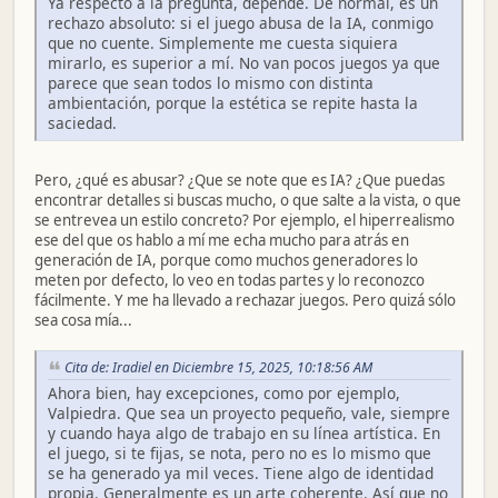
Ya respecto a la pregunta, depende. De normal, es un
rechazo absoluto: si el juego abusa de la IA, conmigo
que no cuente. Simplemente me cuesta siquiera
mirarlo, es superior a mí. No van pocos juegos ya que
parece que sean todos lo mismo con distinta
ambientación, porque la estética se repite hasta la
saciedad.
Pero, ¿qué es abusar? ¿Que se note que es IA? ¿Que puedas
encontrar detalles si buscas mucho, o que salte a la vista, o que
se entrevea un estilo concreto? Por ejemplo, el hiperrealismo
ese del que os hablo a mí me echa mucho para atrás en
generación de IA, porque como muchos generadores lo
meten por defecto, lo veo en todas partes y lo reconozco
fácilmente. Y me ha llevado a rechazar juegos. Pero quizá sólo
sea cosa mía...
Cita de: Iradiel en Diciembre 15, 2025, 10:18:56 AM
Ahora bien, hay excepciones, como por ejemplo,
Valpiedra. Que sea un proyecto pequeño, vale, siempre
y cuando haya algo de trabajo en su línea artística. En
el juego, si te fijas, se nota, pero no es lo mismo que
se ha generado ya mil veces. Tiene algo de identidad
propia. Generalmente es un arte coherente. Así que no