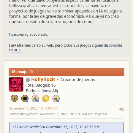
mano. Porque salvo proyectos específicamente enfocados a
belleza gráfica o evocar estilos concretos, la mayoría de
proyectos de juegos van a terminar apoyados en IA de alguna
forma, por la ley de gravedad económica. Así que ya no creo
que sea cuestión de si sí, o si no, sino de cómo.
1 persona
agradeció esto.
SinPaGames
cerró su web, pero todos sus juegos
siguen disponibles
en BGG.
Mensaje #5
Hollyhock
Creador de Juegos
Total Badges: 16
Badges:
(View All)
Diciembre 15, 2025, 10:47:06 AM
#5
Ultima modificación
: Diciembre 15, 2025, 10:50:33 AM por Hollyhock
Cita de: Iradiel en Diciembre 15, 2025, 10:18:56 AM