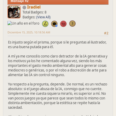
Mensaje #2
Iradiel
Total Badges: 8
Badges:
(View All)
Diciembre 15, 2025, 10:18:56 AM
#2
Es injusto según el prisma, porque si le preguntas al ilustrador,
es una buena putada para él.
A mí ya me conocéis como claro detractor de la IA generativa y
los motivos ya los he comentado alguna vez, siendo los más
importantes el gasto medio ambiental alto para generar cosas
mediocres o genéricas, o por el robo a discreción de arte para
alimentar las IA sin control ninguno.
Ya respecto a la pregunta, depende. De normal, es un rechazo
absoluto: si el juego abusa de la IA, conmigo que no cuente.
Simplemente me cuesta siquiera mirarlo, es superior a mí. No
van pocos juegos ya que parece que sean todos lo mismo con
distinta ambientación, porque la estética se repite hasta la
saciedad.