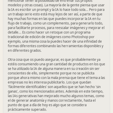
mencionar tener la posibilidad de entrenar tus propios
modelos y otras cosas). La mayoría de la gente piensa que usar
la IA es escribir un prompt y la IA lo hace todo sola... Pero para
un trabajo serio esto está muy lejos de ser así, a parte de que
hay muchas formas en las que puedes incorporar la IA en tu
flujo de trabajo, como un complemento, para generarlo todo,
para facilitarte procesos, para reescalar imágenes y mejorar el
detalle... Es como hacer un retoque con un programa
tradicional de edición de imágenes como Photoshop por
ejemplo, una misma cosa la puedes hacer de una infinidad de
formas diferentes combinando las herramientas disponibles y
en diferentes grados.
Otra cosa que os puedo asegurar, es que probablemente ya
estéis consumiendo una gran cantidad de productos en los que
se ha utilizado la IA de alguna manera en su creación sin ser
conscientes de ello, simplemente porque no se publicita
porque ahora mismo con la mala prensa que tiene el tema a las
empresas no les interesa publicitarlo. Los que quedan
'fácilmente identificables' son aquellos que se han hecho 'sin
ganas', como los mencionados antes. Además en este tiempo,
las IAs generativas han mejorado mucho algunos temas, como
el de generar anatomía y manos correctamente, hasta el
punto de que a día de hoy es algo que se considera
prácticamente superado.