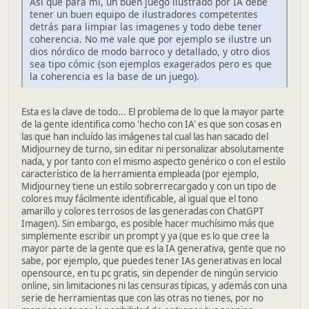
Así que para mí, un buen juego ilustrado por IA debe
tener un buen equipo de ilustradores competentes
detrás para limpiar las imagenes y todo debe tener
coherencia. No me vale que por ejemplo se ilustre un
dios nórdico de modo barroco y detallado, y otro dios
sea tipo cómic (son ejemplos exagerados pero es que
la coherencia es la base de un juego).
Esta es la clave de todo... El problema de lo que la mayor parte
de la gente identifica como 'hecho con IA' es que son cosas en
las que han incluído las imágenes tal cual las han sacado del
Midjourney de turno, sin editar ni personalizar absolutamente
nada, y por tanto con el mismo aspecto genérico o con el estilo
característico de la herramienta empleada (por ejemplo,
Midjourney tiene un estilo sobrerrecargado y con un tipo de
colores muy fácilmente identificable, al igual que el tono
amarillo y colores terrosos de las generadas con ChatGPT
Imagen). Sin embargo, es posible hacer muchísimo más que
simplemente escribir un prompt y ya (que es lo que cree la
mayor parte de la gente que es la IA generativa, gente que no
sabe, por ejemplo, que puedes tener IAs generativas en local
opensource, en tu pc gratis, sin depender de ningún servicio
online, sin limitaciones ni las censuras típicas, y además con una
serie de herramientas que con las otras no tienes, por no